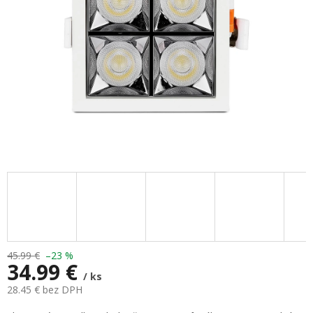
45.99 €
–23 %
34.99 €
/ ks
28.45 € bez DPH
Jednotková