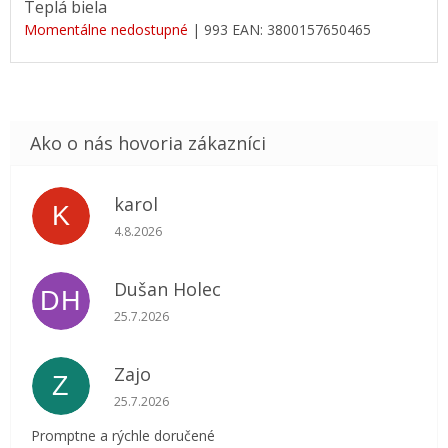
Teplá biela
Momentálne nedostupné
| 993
EAN:
3800157650465
karol
K
Hodnotenie obchodu je 5 z 5 hviezdičiek.
4.8.2026
Dušan Holec
DH
Hodnotenie obchodu je 5 z 5 hviezdičiek.
25.7.2026
Zajo
Z
Hodnotenie obchodu je 5 z 5 hviezdičiek.
25.7.2026
Promptne a rýchle doručené