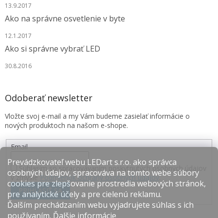
13.9.2017
Ako na správne osvetlenie v byte
12.1.2017
Ako si správne vybrať LED
30.8.2016
Odoberať newsletter
Vložte svoj e-mail a my Vám budeme zasielať informácie o
nových produktoch na našom e-shope.
Email
Prevádzkovateľ webu LEDart s.r.o. ako správca
Súhlasím so spracovávaním poskytnutých osobných údajov
osobných údajov, spracováva na tomto webe súbory
v zmysle
Podmienok ochrany osobných údajov
.
cookies pre zlepšovanie prostredia webových stránok,
PRIHLÁSIŤ SA
pre analytické účely a pre cielenú reklamu.
Ďalším prechádzaním webu vyjadrujete súhlas s ich
používaním.
Ďalšie informácie