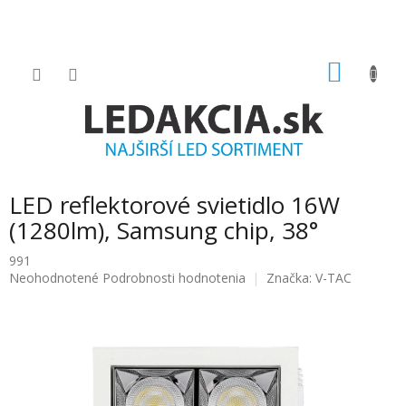
Prejsť
na
obsah
NÁKU
KOŠÍK
LED reflektorové svietidlo 16W
(1280lm), Samsung chip, 38°
991
Priemerné
Neohodnotené
Podrobnosti hodnotenia
Značka:
V-TAC
hodnotenie
produktu
je
0.0
z
5
hviezdičiek.