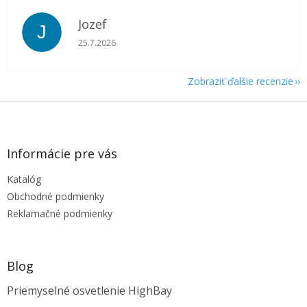
Jozef
J
Hodnotenie obchodu je 5 z 5 hviezdičiek.
25.7.2026
Zobraziť ďalšie recenzie
Z
á
p
ä
Informácie pre vás
t
Katalóg
i
e
Obchodné podmienky
Reklamačné podmienky
Blog
Priemyselné osvetlenie HighBay