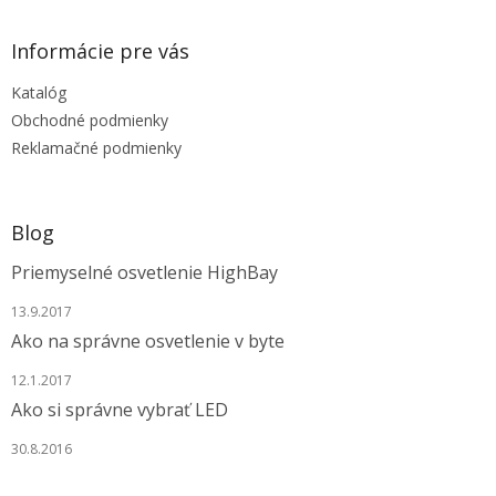
á
p
ä
Informácie pre vás
t
Katalóg
i
e
Obchodné podmienky
Reklamačné podmienky
Blog
Priemyselné osvetlenie HighBay
13.9.2017
Ako na správne osvetlenie v byte
12.1.2017
Ako si správne vybrať LED
30.8.2016