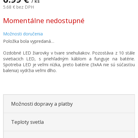
/ ks
5.68 € bez DPH
Jednotková
Momentálne nedostupné
cena:
Možnosti doručenia
Položka bola vypredaná…
Ozdobné LED žiarovky v tvare snehuliakov. Pozostáva z 10 stále
svietiacich LED, s priehľadným káblom a funguje na batérie.
Spotreba LED je veľmi nízka, preto batérie (3xAA nie sú súčasťou
balenia) vydržia veľmi dlho.
Možnosti dopravy a platby
Teploty svetla