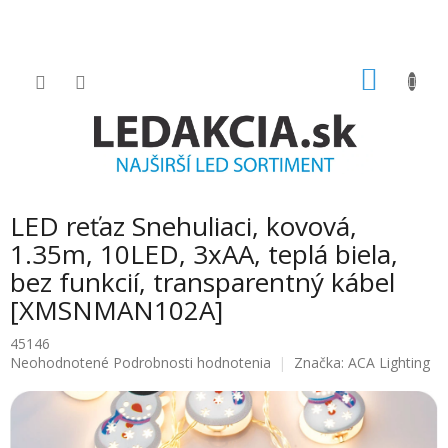
Prejsť
na
obsah
NÁKU
KOŠÍK
LED reťaz Snehuliaci, kovová,
1.35m, 10LED, 3xAA, teplá biela,
bez funkcií, transparentný kábel
[XMSNMAN102A]
45146
Priemerné
Neohodnotené
Podrobnosti hodnotenia
Značka:
ACA Lighting
hodnotenie
produktu
je
0.0