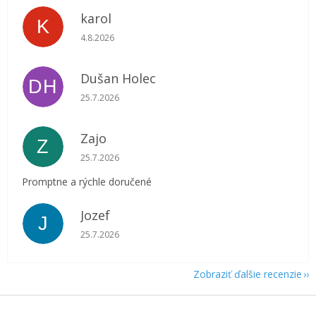
karol
K
Hodnotenie obchodu je 5 z 5 hviezdičiek.
4.8.2026
Dušan Holec
DH
Hodnotenie obchodu je 5 z 5 hviezdičiek.
25.7.2026
Zajo
Z
Hodnotenie obchodu je 5 z 5 hviezdičiek.
25.7.2026
Promptne a rýchle doručené
Jozef
J
Hodnotenie obchodu je 5 z 5 hviezdičiek.
25.7.2026
Zobraziť ďalšie recenzie
Z