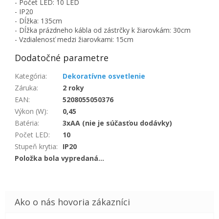
- Počet LED: 10 LED
- IP20
- Dĺžka: 135cm
- Dĺžka prázdneho kábla od zástrčky k žiarovkám: 30cm
- Vzdialenosť medzi žiarovkami: 15cm
Dodatočné parametre
Kategória
:
Dekoratívne osvetlenie
Záruka
:
2 roky
EAN
:
5208055050376
Výkon (W)
:
0,45
Batéria
:
3xAA (nie je súčasťou dodávky)
Počet LED
:
10
Stupeň krytia
:
IP20
Položka bola vypredaná…