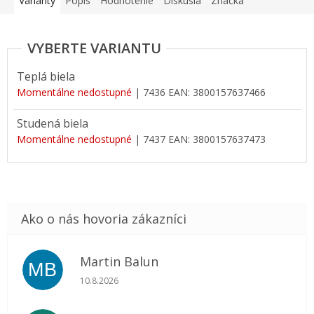
Varianty
Popis
Hodnotenie
Diskusia
Značka
Teplá biela
Momentálne nedostupné
| 7436
EAN:
3800157637466
Studená biela
Momentálne nedostupné
| 7437
EAN:
3800157637473
Martin Balun
MB
Hodnotenie obchodu je 5 z 5 hviezdičiek.
10.8.2026