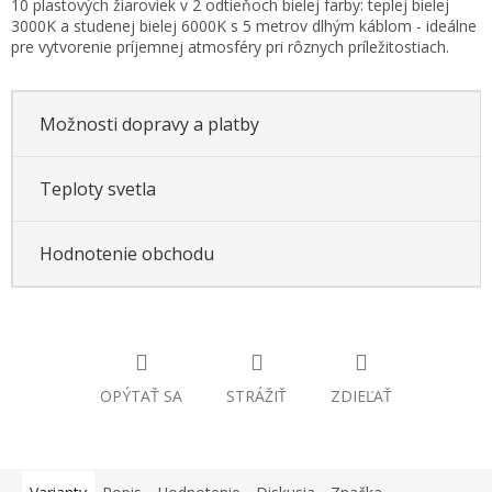
10 plastových žiaroviek v 2 odtieňoch bielej farby: teplej bielej
cena:
3000K a studenej bielej 6000K s 5 metrov dlhým káblom - ideálne
pre vytvorenie príjemnej atmosféry pri rôznych príležitostiach.
Možnosti dopravy a platby
Teploty svetla
Hodnotenie obchodu
OPÝTAŤ SA
STRÁŽIŤ
ZDIEĽAŤ