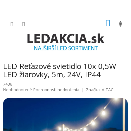
Prejsť
na
obsah
NÁKU
KOŠÍK
LED Reťazové svietidlo 10x 0,5W
LED žiarovky, 5m, 24V, IP44
7436
Priemerné
Neohodnotené
Podrobnosti hodnotenia
Značka:
V-TAC
hodnotenie
produktu
je
0.0
z
5
hviezdičiek.