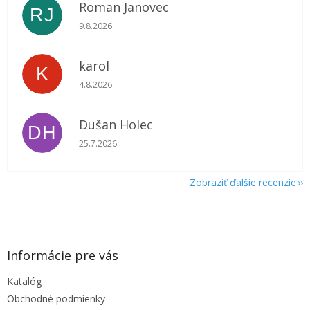
Roman Janovec
RJ
Hodnotenie obchodu je 5 z 5 hviezdičiek.
9.8.2026
karol
K
Hodnotenie obchodu je 5 z 5 hviezdičiek.
4.8.2026
Dušan Holec
DH
Hodnotenie obchodu je 5 z 5 hviezdičiek.
25.7.2026
Zobraziť ďalšie recenzie
Z
á
p
ä
Informácie pre vás
t
Katalóg
i
e
Obchodné podmienky