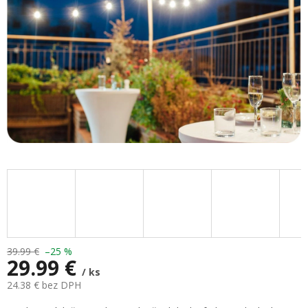
39.99 €
–25 %
29.99 €
/ ks
24.38 € bez DPH
Jednotková