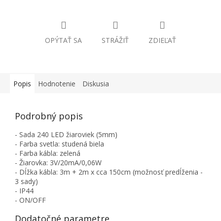
OPÝTAŤ SA
STRÁŽIŤ
ZDIEĽAŤ
Popis
Hodnotenie
Diskusia
Podrobný popis
- Sada 240 LED žiaroviek (5mm)
- Farba svetla: studená biela
- Farba kábla: zelená
- Žiarovka: 3V/20mA/0,06W
- Dĺžka kábla: 3m + 2m x cca 150cm (možnosť predĺženia -
3 sady)
- IP44
- ON/OFF
Dodatočné parametre