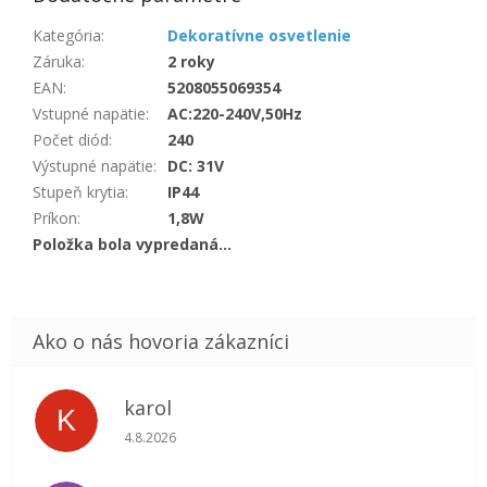
Kategória
:
Dekoratívne osvetlenie
Záruka
:
2 roky
EAN
:
5208055069354
Vstupné napätie
:
AC:220-240V,50Hz
Počet diód
:
240
Výstupné napätie
:
DC: 31V
Stupeň krytia
:
IP44
Príkon
:
1,8W
Položka bola vypredaná…
karol
K
Hodnotenie obchodu je 5 z 5 hviezdičiek.
4.8.2026