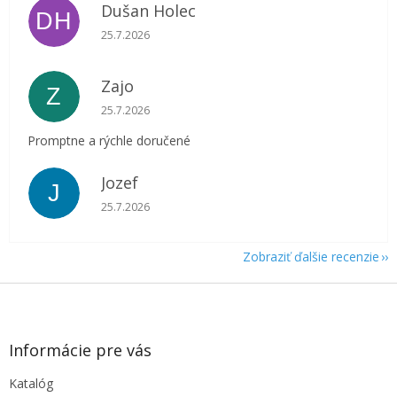
Dušan Holec
DH
Hodnotenie obchodu je 5 z 5 hviezdičiek.
25.7.2026
Zajo
Z
Hodnotenie obchodu je 5 z 5 hviezdičiek.
25.7.2026
Promptne a rýchle doručené
Jozef
J
Hodnotenie obchodu je 5 z 5 hviezdičiek.
25.7.2026
Zobraziť ďalšie recenzie
Z
á
p
ä
Informácie pre vás
t
Katalóg
i