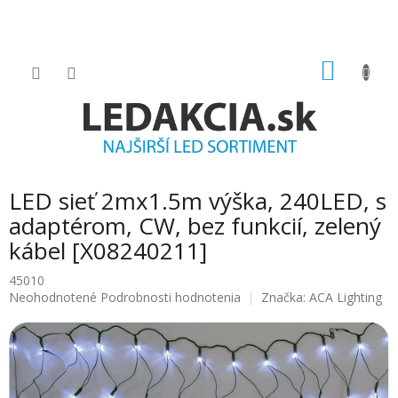
Prejsť
na
obsah
NÁKU
KOŠÍK
LED sieť 2mx1.5m výška, 240LED, s
adaptérom, CW, bez funkcií, zelený
kábel [X08240211]
45010
Priemerné
Neohodnotené
Podrobnosti hodnotenia
Značka:
ACA Lighting
hodnotenie
produktu
je
0.0
z
5