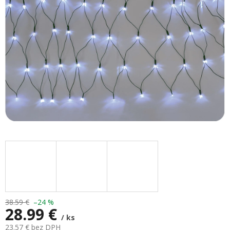
hviezdičiek.
38.59 €
–24 %
28.99 €
/ ks
23.57 € bez DPH