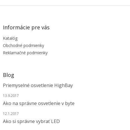
Z
á
p
ä
Informácie pre vás
t
Katalóg
i
e
Obchodné podmienky
Reklamačné podmienky
Blog
Priemyselné osvetlenie HighBay
13.9.2017
Ako na správne osvetlenie v byte
12.1.2017
Ako si správne vybrať LED