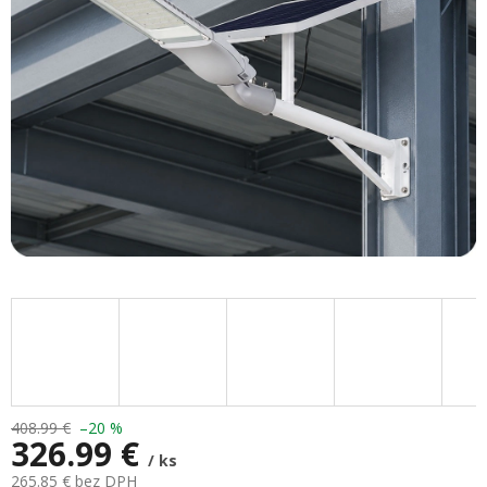
hviezdičiek.
408.99 €
–20 %
326.99 €
/ ks
265.85 € bez DPH