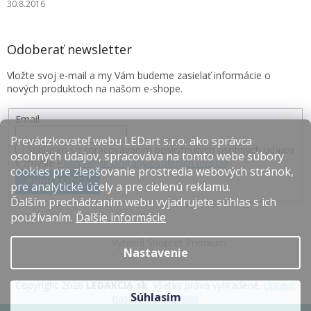
30.8.2016
Odoberať newsletter
Vložte svoj e-mail a my Vám budeme zasielať informácie o
nových produktoch na našom e-shope.
Email
Prevádzkovateľ webu LEDart s.r.o. ako správca
Súhlasím so spracovávaním poskytnutých osobných údajov
osobných údajov, spracováva na tomto webe súbory
v zmysle
Podmienok ochrany osobných údajov
.
cookies pre zlepšovanie prostredia webových stránok,
PRIHLÁSIŤ SA
pre analytické účely a pre cielenú reklamu.
Ďalším prechádzaním webu vyjadrujete súhlas s ich
používaním.
Ďalšie informácie
Vytvoril Shoptet Premium
Nastavenie
Copyright 2026
LEDAKCIA.sk
. Všetky práva vyhradené.
Upraviť
Súhlasím
nastavenie cookies