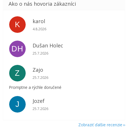
karol
K
Hodnotenie obchodu je 5 z 5 hviezdičiek.
4.8.2026
Dušan Holec
DH
Hodnotenie obchodu je 5 z 5 hviezdičiek.
25.7.2026
Zajo
Z
Hodnotenie obchodu je 5 z 5 hviezdičiek.
25.7.2026
Promptne a rýchle doručené
Jozef
J
Hodnotenie obchodu je 5 z 5 hviezdičiek.
25.7.2026
Zobraziť ďalšie recenzie