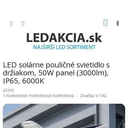
Prejsť
na
obsah
NÁKU
KOŠÍK
LED solárne pouličné svietidlo s
držiakom, 50W panel (3000lm),
IP65, 6000K
20341
Priemerné
1 hodnotenie
Podrobnosti hodnotenia
Značka:
V-TAC
hodnotenie
produktu
je
5.0
z
5