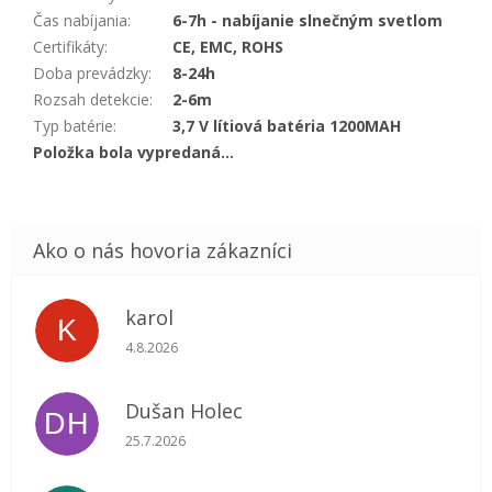
Čas nabíjania
:
6-7h - nabíjanie slnečným svetlom
Certifikáty
:
CE, EMC, ROHS
Doba prevádzky
:
8-24h
Rozsah detekcie
:
2-6m
Typ batérie
:
3,7 V lítiová batéria 1200MAH
Položka bola vypredaná…
karol
K
Hodnotenie obchodu je 5 z 5 hviezdičiek.
4.8.2026
Dušan Holec
DH
Hodnotenie obchodu je 5 z 5 hviezdičiek.
25.7.2026