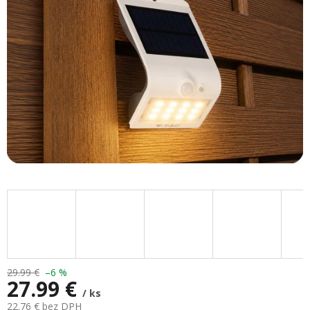
hviezdičiek.
29.99 €
–6 %
27.99 €
/ ks
22.76 € bez DPH