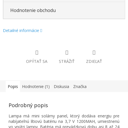
Hodnotenie obchodu
Detailné informácie
OPÝTAŤ SA
STRÁŽIŤ
ZDIEĽAŤ
Popis
Hodnotenie (1)
Diskusia
Značka
Podrobný popis
Lampa má mini solárny panel, ktorý dodáva energiu pre
nabíjateľnú lítiovú batériu na 3,7 V 1200MAH, umiestnenú
vo vnútri lampy. Batéria má prevádzkovú dobu asi 8 až 24