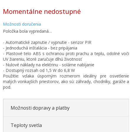
Jednotková
Momentálne nedostupné
cena:
Možnosti doručenia
Položka bola vypredaná…
- Automatické zapnutie / vypnutie - senzor PIR
- Jednoduchá inštalácia - bez pripájania
- Plastové telo ABS s ochranou proti prachu a teplu, odolné voči
UV žiareniu, ktoré zaručuje dlhú životnosť
- Nulové náklady na elektrinu - solárne nabíjanie
- Dostupný rozsah od 1,5 W do 6,8 W
Použitie: vďaka úsporným rozmerom ideálny pre osvetlenie
malých vonkajších priestorov, ako sú: záhrady, chodníky, garáže a
pod.
Možnosti dopravy a platby
Teploty svetla