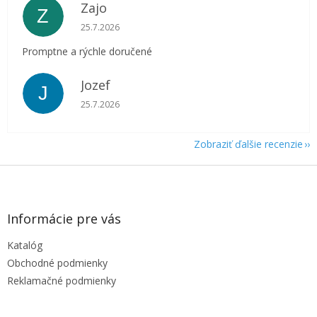
Zajo
Z
Hodnotenie obchodu je 5 z 5 hviezdičiek.
25.7.2026
Promptne a rýchle doručené
Jozef
J
Hodnotenie obchodu je 5 z 5 hviezdičiek.
25.7.2026
Zobraziť ďalšie recenzie
Z
á
p
ä
Informácie pre vás
t
Katalóg
i
e
Obchodné podmienky
Reklamačné podmienky