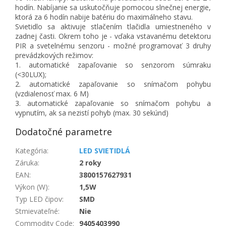
hodín. Nabíjanie sa uskutočňuje pomocou slnečnej energie,
ktorá za 6 hodín nabije batériu do maximálneho stavu.
Svietidlo sa aktivuje stlačením tlačidla umiestneného v
zadnej časti. Okrem toho je - vďaka vstavanému detektoru
PIR a svetelnému senzoru - možné programovať 3 druhy
prevádzkových režimov:
1. automatické zapaľovanie so senzorom súmraku
(<30LUX);
2. automatické zapaľovanie so snímačom pohybu
(vzdialenosť max. 6 M)
3. automatické zapaľovanie so snímačom pohybu a
vypnutím, ak sa nezistí pohyb (max. 30 sekúnd)
Dodatočné parametre
Kategória
:
LED SVIETIDLÁ
Záruka
:
2 roky
EAN
:
3800157627931
Výkon (W)
:
1,5W
Typ LED čipov
:
SMD
Stmievateľné
:
Nie
Commodity Code
:
9405403990