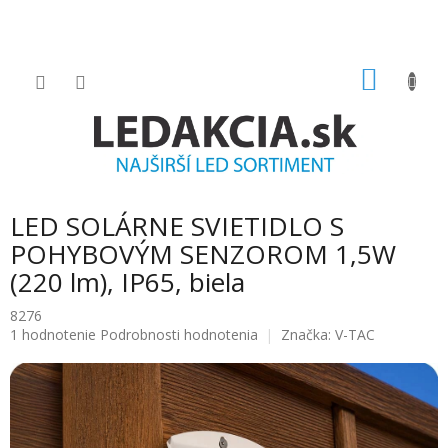
Prejsť
na
obsah
NÁKU
KOŠÍK
LED SOLÁRNE SVIETIDLO S
POHYBOVÝM SENZOROM 1,5W
(220 lm), IP65, biela
8276
Priemerné
1 hodnotenie
Podrobnosti hodnotenia
Značka:
V-TAC
hodnotenie
produktu
je
5.0
z
5