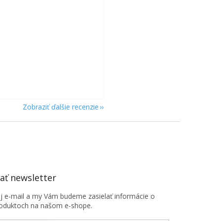
je 5 z 5 hviezdičiek.
je 5 z 5 hviezdičiek.
Zobraziť ďalšie recenzie
ť newsletter
oj e-mail a my Vám budeme zasielať informácie o
oduktoch na našom e-shope.