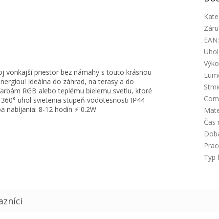
Kate
 (<30LUX);
Záru
(vzdialenosť max. 6 M)
EAN
 vypnutím, ak sa nezistí pohyb (max. 30 sekúnd)
Uhol
Výko
oj vonkajší priestor bez námahy s touto krásnou
Lume
nergiou! Ideálna do záhrad, na terasy a do
Stmi
farbám RGB alebo teplému bielemu svetlu, ktoré
Com
: 360° uhol svietenia stupeň vodotesnosti IP44
a nabíjania: 8-12 hodín ⚡ 0.2W
Mate
Čas 
Doba
Prac
Typ 