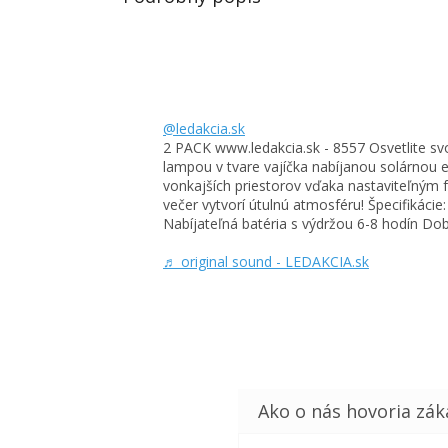
1. automatické zapaľovanie so senzorom súmraku
2. automatické zapaľovanie so snímačom pohybu 
3. automatické zapaľovanie so snímačom pohybu a
@ledakcia.sk
2 PACK www.ledakcia.sk - 8557 Osvetlite sv
lampou v tvare vajíčka nabíjanou solárnou e
vonkajších priestorov vďaka nastaviteľným 
večer vytvorí útulnú atmosféru! Špecifikácie
Nabíjateľná batéria s výdržou 6-8 hodín Dob
♬ original sound - LEDAKCIA.sk