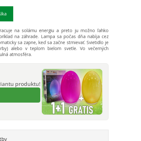
šíka
racuje na solárnu energiu a preto ju možno ľahko
apríklad na záhrade. Lampa sa počas dňa nabíja cez
omaticky sa zapne, keď sa začne stmievať. Svietidlo je
arby) alebo v teplom bielom svetle. Vo večerných
ulná atmosféra.
iantu produktu!
tby