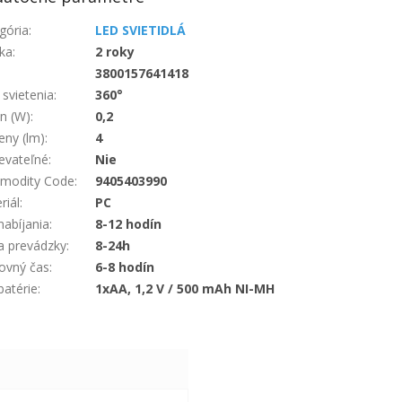
gória
:
LED SVIETIDLÁ
ka
:
2 roky
:
3800157641418
 svietenia
:
360°
n (W)
:
0,2
ny (lm)
:
4
evateľné
:
Nie
modity Code
:
9405403990
riál
:
PC
nabíjania
:
8-12 hodín
 prevádzky
:
8-24h
ovný čas
:
6-8 hodín
batérie
:
1xAA, 1,2 V / 500 mAh NI-MH