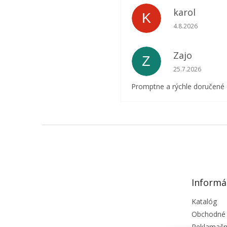
karol
K
Hodnotenie obcho
4.8.2026
Zajo
Z
Hodnotenie obcho
25.7.2026
Promptne a rýchle doručené
Z
á
p
ä
t
Informá
i
e
Katalóg
Obchodné
Reklamačn