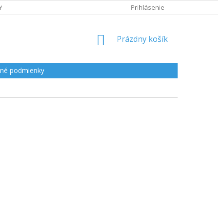
Y
Prihlásenie
NÁKUPNÝ
Prázdny košík
KOŠÍK
né podmienky