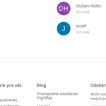
Dušan Holec
DH
du je 5 z 5 hviezdičiek.
Hodnotenie obchodu 
25.7.2026
Jozef
J
du je 5 z 5 hviezdičiek.
Hodnotenie obchodu 
25.7.2026
cie pre vás
Blog
Odobera
Priemyselné osvetlenie
Vložte sv
HighBay
nových pr
 podmienky
é podmienky