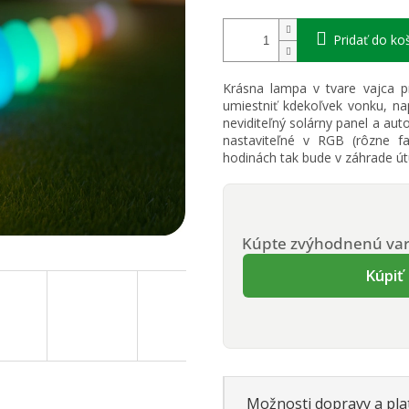
Pridať do ko
Krásna lampa v tvare vajca p
umiestniť kdekoľvek vonku, n
neviditeľný solárny panel a aut
nastaviteľné v RGB (rôzne f
hodinách tak bude v záhrade út
Kúpte zvýhodnenú var
Kúpiť
Možnosti dopravy a pla