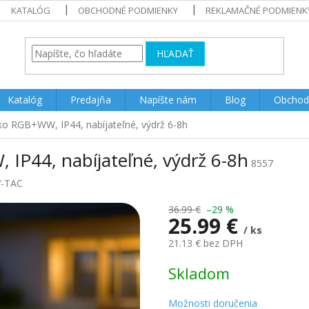
KATALÓG
OBCHODNÉ PODMIENKY
REKLAMAČNÉ PODMIENK
HĽADAŤ
Katalóg
Predajňa
Napíšte nám
Blog
Obchod
ko RGB+WW, IP44, nabíjateľné, výdrž 6-8h
 IP44, nabíjateľné, výdrž 6-8h
8557
V-TAC
36.99 €
–29 %
25.99 €
/ ks
21.13 € bez DPH
Jednotková
Skladom
cena:
Možnosti doručenia