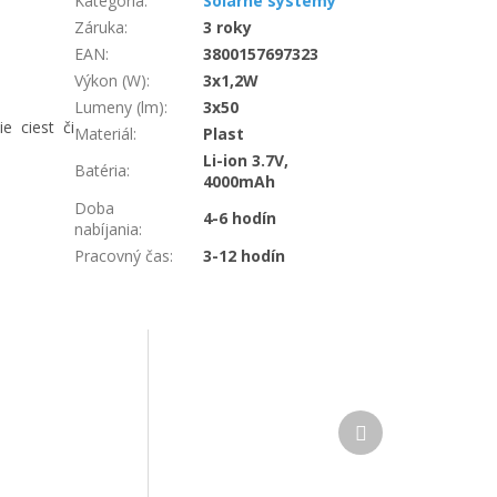
Kategória
:
Solárne systémy
Záruka
:
3 roky
EAN
:
3800157697323
Výkon (W)
:
3x1,2W
Lumeny (lm)
:
3x50
e ciest či
Materiál
:
Plast
Li-ion 3.7V,
Batéria
:
4000mAh
Doba
4-6 hodín
nabíjania
:
Pracovný čas
:
3-12 hodín
Ďalší
produkt