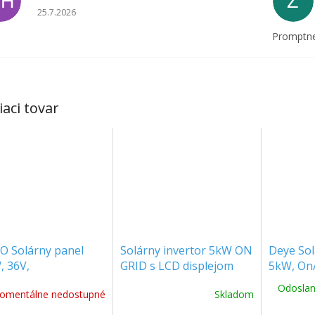
DH
Z
Hodnotenie obchodu je 5 z 5 hviezdičiek.
25.7.2026
Promptne
iaci tovar
 Solárny panel
Solárny invertor 5kW ON
Deye Sol
, 36V,
GRID s LCD displejom
5kW, On/
x1038x35mm, IP68
SINGLE PHASE [11380]
THREE P
Odoslan
omentálne nedostupné
Skladom
[SUN-5K