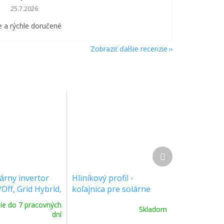
Hodnotenie obchodu je 5 z 5 hviezdičiek.
25.7.2026
 a rýchle doručené
Zobraziť ďalšie recenzie
Ďalší
produkt
árny invertor
Hliníkový profil -
Off, Grid Hybrid,
koľajnica pre solárne
HASE, 380V AC
panely - balenie 4ks
ie do 7 pracovných
Skladom
-SG04LP3-EU]
[11538]
dní