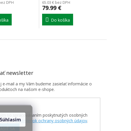
 bez DPH
65.03 € bez DPH
79.99 €
šíka
Do košíka
ť newsletter
oj e-mail a my Vám budeme zasielať informácie o
oduktoch na našom e-shope.
sím so spracovávaním poskytnutých osobných
Súhlasím
v zmysle
Podmienok ochrany osobných údajov
.
ÁSIŤ SA