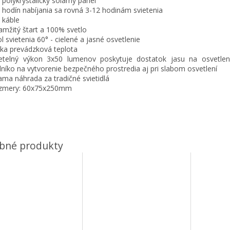
 polykryštalický solárny panel
6 hodín nabíjania sa rovná 3-12 hodinám svietenia
 káble
amžitý štart a 100% svetlo
ol svietenia 60° - cielené a jasné osvetlenie
zka prevádzková teplota
etelný výkon 3x50 lumenov poskytuje dostatok jasu na osvetleni
níko na vytvorenie bezpečného prostredia aj pri slabom osvetlení
iama náhrada za tradičné svietidlá
ozmery: 60x75x250mm