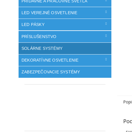
PRÍDAVNÉ A PRACOVNÉ SVETLÁ
LED VEREJNÉ OSVETLENIE
LED PÁSKY
PRÍSLUŠENSTVO
SOLÁRNE SYSTÉMY
DEKORATÍVNE OSVETLENIE
ZABEZPEČOVACIE SYSTÉMY
Popi
Pod