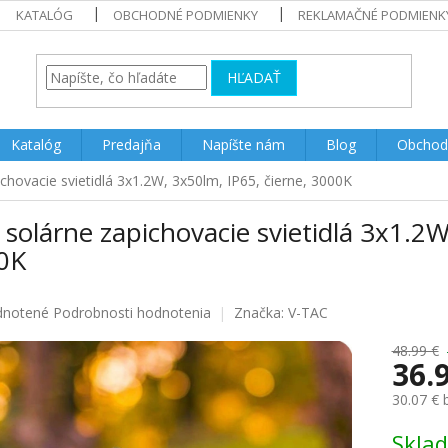
KATALÓG
OBCHODNÉ PODMIENKY
REKLAMAČNÉ PODMIENK
HĽADAŤ
Katalóg
Predajňa
Napíšte nám
Blog
Obchod
chovacie svietidlá 3x1.2W, 3x50lm, IP65, čierne, 3000K
solárne zapichovacie svietidlá 3x1.2W
0K
rné
notené
Podrobnosti hodnotenia
Značka:
V-TAC
enie
u
48.99 €
36.
30.07 €
Jednotk
Skla
iek.
cena: