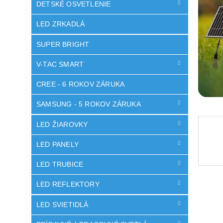
DETSKÉ OSVETLENIE
LED ZRKADLÁ
SUPER BRIGHT
V-TAC SMART
CREE - 6 ROKOV ZÁRUKA
SAMSUNG - 5 ROKOV ZÁRUKA
LED ŽIAROVKY
LED PANELY
LED TRUBICE
LED REFLEKTORY
LED SVIETIDLÁ