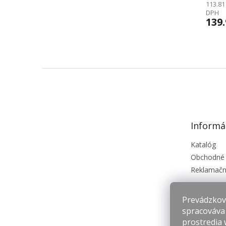
113.81
DPH
139.
Z
á
p
ä
t
Informá
i
e
Katalóg
Obchodné
Reklamačn
Prevádzkova
spracováva
prostredia 