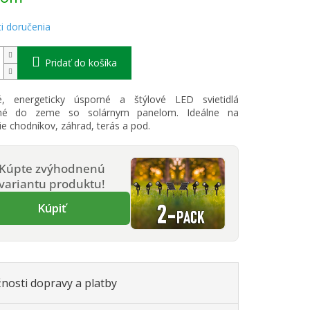
i doručenia
Pridať do košíka
, energeticky úsporné a štýlové LED svietidlá
ené do zeme so solárnym panelom. Ideálne na
ie chodníkov, záhrad, terás a pod.
Kúpte zvýhodnenú
variantu produktu!
Kúpiť
nosti dopravy a platby