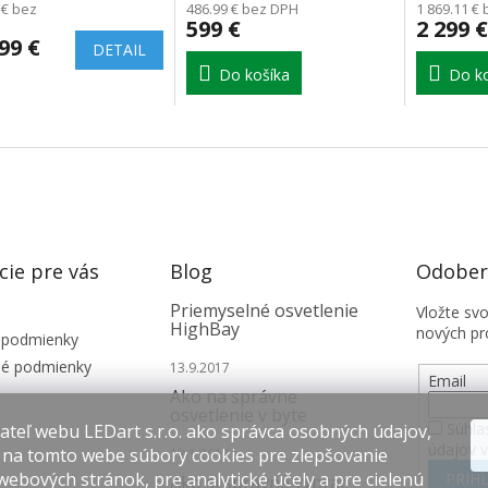
 € bez
486.99 € bez DPH
1 869.11 €
599 €
2 299 €
99 €
DETAIL
Do košíka
Do ko
cie pre vás
Blog
Odobera
Priemyselné osvetlenie
Vložte sv
HighBay
nových pr
 podmienky
é podmienky
13.9.2017
Email
Ako na správne
osvetlenie v byte
Súhla
teľ webu LEDart s.r.o. ako správca osobných údajov,
údajov 
 na tomto webe súbory cookies pre zlepšovanie
12.1.2017
webových stránok, pre analytické účely a pre cielenú
PRIHL
Ako si správne vybrať