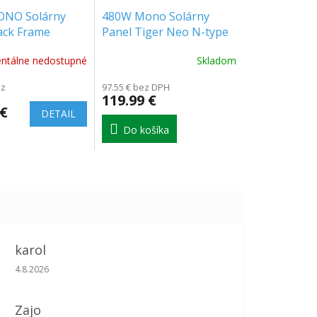
NO Solárny
480W Mono Solárny
ack Frame
Panel Tiger Neo N-type
134x35mm
60HL4-(V)
tálne nedostupné
Skladom
ez
97.55 € bez DPH
119.99 €
 €
DETAIL
Do košíka
karol
Hodnotenie obchodu je 5 z 5 hviezdičiek.
4.8.2026
Zajo