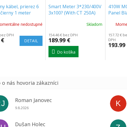
ny kábel, prierez 6
Smart Meter 3*230/400V
410W MO
čierny 1 meter
3x100? (With CT 250A)
Panel Bl
6]
1722x1
omentálne nedostupné
Skladom
Momen
 bez DPH
154.46 € bez DPH
157.72 € b
 €
189.99 €
DPH
DETAIL
193.99
Do košíka
Roman Janovec
RJ
K
Hodnotenie obchodu je 5 z 5 hviezdičiek.
9.8.2026
Dušan Holec