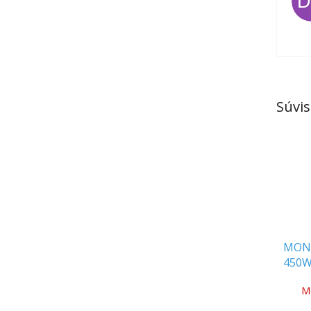
Súvis
MONO
450W
2094
M