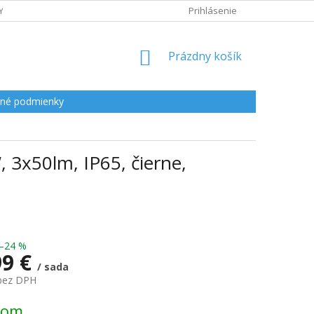
Y
Prihlásenie
NÁKUPNÝ
Prázdny košík
KOŠÍK
né podmienky
, 3x50lm, IP65, čierne,
–24 %
99 €
/ sada
 bez DPH
ová
dom