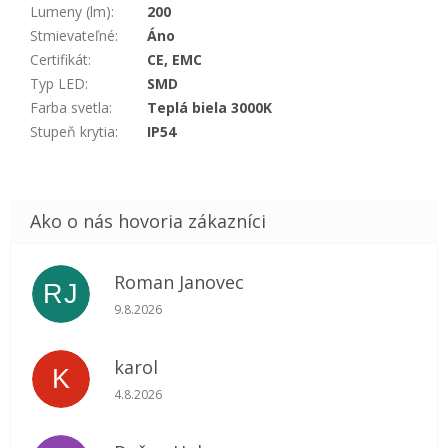
Lumeny (lm)
:
200
Stmievateľné
:
Áno
Certifikát
:
CE, EMC
Typ LED
:
SMD
Farba svetla
:
Teplá biela 3000K
Stupeň krytia
:
IP54
Roman Janovec
RJ
Hodnotenie obchodu je 5 z 5 hviezdičiek.
9.8.2026
karol
K
Hodnotenie obchodu je 5 z 5 hviezdičiek.
4.8.2026