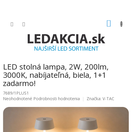
Prejsť
na
obsah
NÁKU
KOŠÍK
LED stolná lampa, 2W, 200lm,
3000K, nabíjateľná, biela, 1+1
zadarmo!
7689/1PLUS1
Priemerné
Neohodnotené
Podrobnosti hodnotenia
Značka:
V-TAC
hodnotenie
produktu
je
0.0
z
5