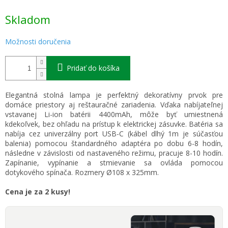
Jednotková
Skladom
cena:
Možnosti doručenia
Pridať do košíka
Elegantná stolná lampa je perfektný dekoratívny prvok pre
domáce priestory aj reštauračné zariadenia. Vďaka nabíjateľnej
vstavanej Li-ion batérii 4400mAh, môže byť umiestnená
kdekoľvek, bez ohľadu na prístup k elektrickej zásuvke. Batéria sa
nabíja cez univerzálny port USB-C (kábel dlhý 1m je súčasťou
balenia) pomocou štandardného adaptéra po dobu 6-8 hodín,
následne v závislosti od nastaveného režimu, pracuje 8-10 hodín.
Zapínanie, vypínanie a stmievanie sa ovláda pomocou
dotykového spínača. Rozmery Ø108 x 325mm.
Cena je za 2 kusy!