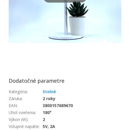
Dodatočné parametre
Kategória
:
Stolné
Záruka
:
2 roky
EAN
:
3800157689670
Uhol svietenia
:
180°
Výkon (W)
:
2
Vstupné napätie
:
5V, 2A