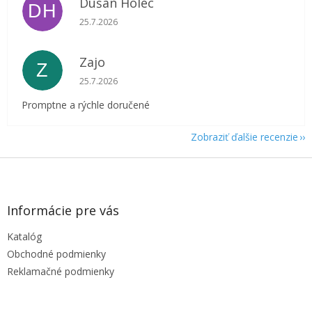
Dušan Holec
DH
Hodnotenie obchodu je 5 z 5 hviezdičiek.
25.7.2026
Zajo
Z
Hodnotenie obchodu je 5 z 5 hviezdičiek.
25.7.2026
Promptne a rýchle doručené
Zobraziť ďalšie recenzie
Z
á
p
ä
Informácie pre vás
t
Katalóg
i
e
Obchodné podmienky
Reklamačné podmienky