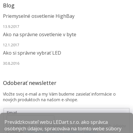
Blog
Priemyselné osvetlenie HighBay
13.9.2017
Ako na správne osvetlenie v byte
12.1.2017
Ako si správne vybrať LED
30.8.2016
Odoberať newsletter
Vložte svoj e-mail a my Vám budeme zasielať informácie o
nových produktoch na našom e-shope.
Email
Prevádzkovateľ webu LEDart s.r.o. ako správca
Súhlasím so spracovávaním poskytnutých osobných údajov
osobných údajov, spracováva na tomto webe súbory
v zmysle
Podmienok ochrany osobných údajov
.