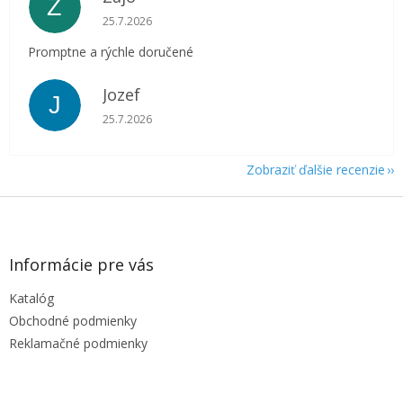
Z
Hodnotenie obchodu je 5 z 5 hviezdičiek.
25.7.2026
Promptne a rýchle doručené
Jozef
J
Hodnotenie obchodu je 5 z 5 hviezdičiek.
25.7.2026
Zobraziť ďalšie recenzie
Z
á
p
ä
Informácie pre vás
t
Katalóg
i
e
Obchodné podmienky
Reklamačné podmienky