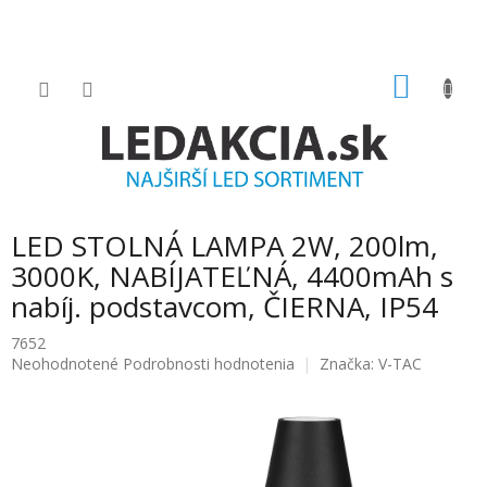
Prejsť
na
obsah
NÁKU
KOŠÍK
LED STOLNÁ LAMPA 2W, 200lm,
3000K, NABÍJATEĽNÁ, 4400mAh s
nabíj. podstavcom, ČIERNA, IP54
7652
Priemerné
Neohodnotené
Podrobnosti hodnotenia
Značka:
V-TAC
hodnotenie
produktu
je
0.0
z
5