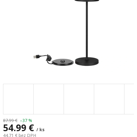
hviezdičiek.
87.99 €
–37 %
54.99 €
/ ks
44.71 € bez DPH