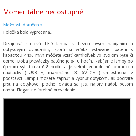
Jednotková
Momentálne nedostupné
cena:
Možnosti doručenia
Položka bola vypredaná…
Dizajnová stolová LED lampa s bezdrôtovým nabíjaním a
dotykovým ovládaním, ktorú si vďaka vstavanej batérii s
kapacitou 4400 mAh môžete vziať kamkoľvek vo svojom byte či
dome. Doba prevádzky batérie je 8-10 hodín. Nabíjanie lampy po
úplnom vybití trvá 6-8 hodín a je veľmi jednoduché, pomocou
nabíjačky ( USB A, maximálne DC 5V 2A ) umiestnenej v
podstavci. Lampu môžete zapnúť a vypnúť dotykom, ak podržíte
prst na dotykovej ploche, ovláda sa jas, najprv nadol, potom
nahor. Elegantné farebné prevedenie.