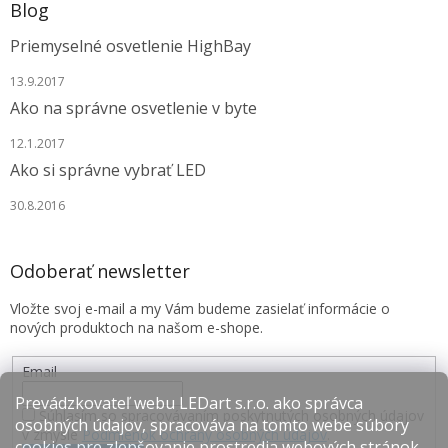
Blog
Priemyselné osvetlenie HighBay
13.9.2017
Ako na správne osvetlenie v byte
12.1.2017
Ako si správne vybrať LED
30.8.2016
Odoberať newsletter
Vložte svoj e-mail a my Vám budeme zasielať informácie o
nových produktoch na našom e-shope.
Email
Prevádzkovateľ webu LEDart s.r.o. ako správca
Súhlasím so spracovávaním poskytnutých osobných údajov
osobných údajov, spracováva na tomto webe súbory
v zmysle
Podmienok ochrany osobných údajov
.
cookies pre zlepšovanie prostredia webových stránok,