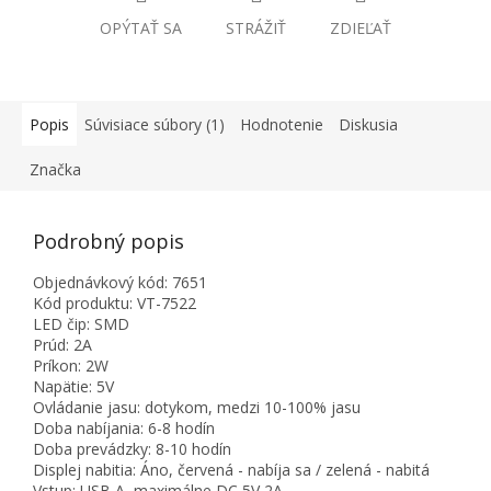
OPÝTAŤ SA
STRÁŽIŤ
ZDIEĽAŤ
Popis
Súvisiace súbory (1)
Hodnotenie
Diskusia
Značka
Podrobný popis
Objednávkový kód: 7651
Kód produktu: VT-7522
LED čip: SMD
Prúd: 2A
Príkon: 2W
Napätie: 5V
Ovládanie jasu: dotykom, medzi 10-100% jasu
Doba nabíjania: 6-8 hodín
Doba prevádzky: 8-10 hodín
Displej nabitia: Áno, červená - nabíja sa / zelená - nabitá
Vstup: USB A, maximálne DC 5V 2A