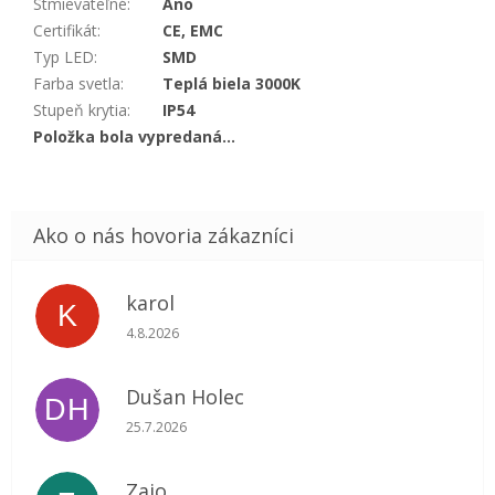
Stmievateľné
:
Áno
Certifikát
:
CE, EMC
Typ LED
:
SMD
Farba svetla
:
Teplá biela 3000K
Stupeň krytia
:
IP54
Položka bola vypredaná…
karol
K
Hodnotenie obchodu je 5 z 5 hviezdičiek.
4.8.2026
Dušan Holec
DH
Hodnotenie obchodu je 5 z 5 hviezdičiek.
25.7.2026
Zajo