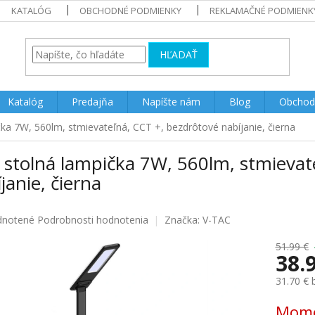
KATALÓG
OBCHODNÉ PODMIENKY
REKLAMAČNÉ PODMIENK
HĽADAŤ
Katalóg
Predajňa
Napíšte nám
Blog
Obchod
ka 7W, 560lm, stmievateľná, CCT +, bezdrôtové nabíjanie, čierna
 stolná lampička 7W, 560lm, stmievat
janie, čierna
rné
notené
Podrobnosti hodnotenia
Značka:
V-TAC
enie
u
51.99 €
38.
31.70 €
Jednotk
Mome
iek.
cena: