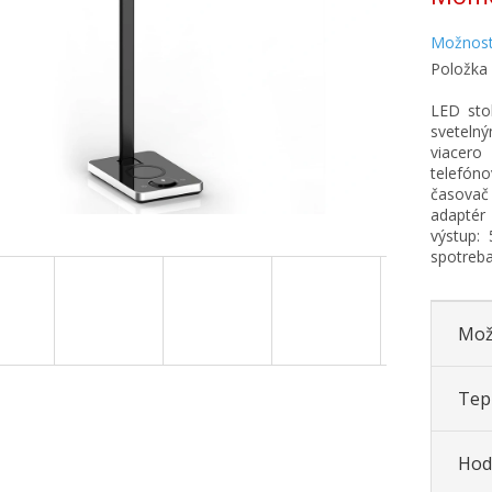
Možnost
Položka
LED sto
svetelný
viacero
telefón
časovač
adaptér
výstup: 
spotreba
Mož
Tepl
Hod