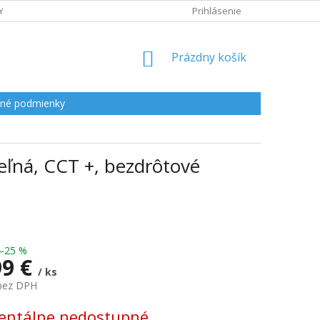
Y
Prihlásenie
NÁKUPNÝ
Prázdny košík
KOŠÍK
né podmienky
eľná, CCT +, bezdrôtové
–25 %
99 €
/ ks
 bez DPH
ová
ntálne nedostupné