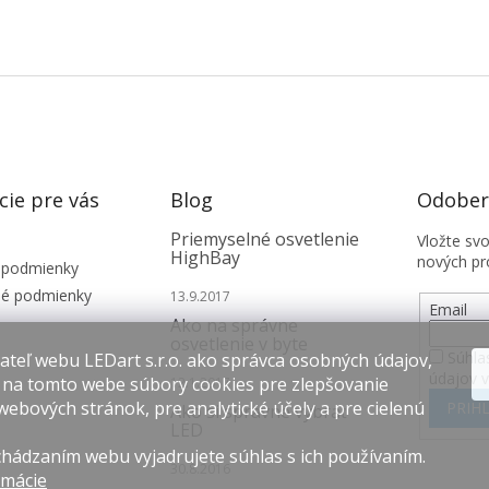
cie pre vás
Blog
Odobera
Priemyselné osvetlenie
Vložte sv
HighBay
nových pr
 podmienky
é podmienky
13.9.2017
Email
Ako na správne
osvetlenie v byte
Súhla
teľ webu LEDart s.r.o. ako správca osobných údajov,
údajov 
 na tomto webe súbory cookies pre zlepšovanie
12.1.2017
webových stránok, pre analytické účely a pre cielenú
PRIHL
Ako si správne vybrať
LED
hádzaním webu vyjadrujete súhlas s ich používaním.
30.8.2016
rmácie