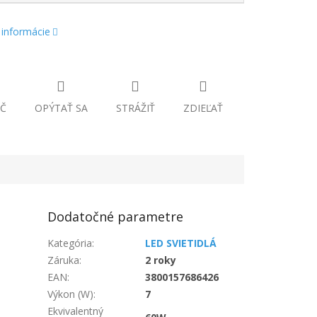
 informácie
Č
OPÝTAŤ SA
STRÁŽIŤ
ZDIEĽAŤ
Dodatočné parametre
Kategória
:
LED SVIETIDLÁ
Záruka
:
2 roky
EAN
:
3800157686426
Výkon (W)
:
7
Ekvivalentný