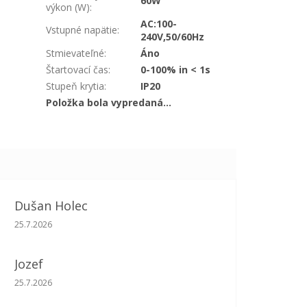
60W
výkon (W)
:
AC:100-
Vstupné napätie
:
240V,50/60Hz
Stmievateľné
:
Áno
Štartovací čas
:
0-100% in < 1s
Stupeň krytia
:
IP20
Položka bola vypredaná…
Dušan Holec
Hodnotenie obchodu je 5 z 5 hviezdičiek.
25.7.2026
Jozef
Hodnotenie obchodu je 5 z 5 hviezdičiek.
25.7.2026