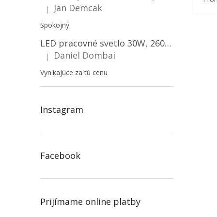
Jan Demcak
|
Hodnotenie produktu je 5 z 5 hviezdičiek.
Spokojný
LED pracovné svetlo 30W, 2600LM, 12V/24V, IP67/2-PACK! [LB0087]
Daniel Dombai
|
Hodnotenie produktu je 5 z 5 hviezdičiek.
Vynikajúce za tú cenu
Instagram
Facebook
Prijímame online platby