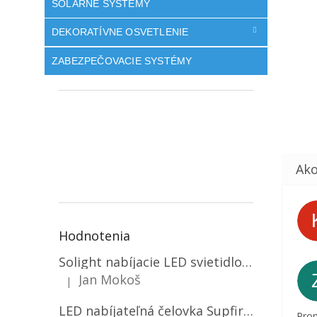
SOLÁRNE SYSTÉMY
DEKORATÍVNE OSVETLENIE
ZABEZPEČOVACIE SYSTÉMY
Hodnotenia
Solight nabíjacie LED svietidlo, 600lm, 2200mAh Li-Ion, USB nabíjanie [WN22]
Jan Mokoš
|
Hodnotenie produktu je 5 z 5 hviezdičiek.
LED nabíjateľná čelovka Supfire HL06, 3 módy + SOS + senzor, nabíjanie cez Micro-USB, 5W, 500lm, 300m
Prom