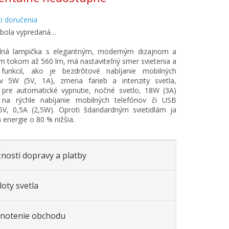
i doručenia
 bola vypredaná…
lná lampička s elegantným, moderným dizajnom a
m tokom až 560 lm, má nastaviteľný smer svietenia a
 funkcií, ako je bezdrôtové nabíjanie mobilných
ov 5W (5V, 1A), zmena farieb a intenzity svetla,
 pre automatické vypnutie, nočné svetlo, 18W (3A)
 na rýchle nabíjanie mobilných telefónov či USB
5V, 0,5A (2,5W). Oproti šdandardným svietidlám ja
 energie o 80 % nižšia.
nosti dopravy a platby
oty svetla
notenie obchodu