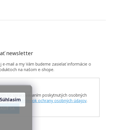
ť newsletter
oj e-mail a my Vám budeme zasielať informácie o
oduktoch na našom e-shope.
sím so spracovávaním poskytnutých osobných
Súhlasím
v zmysle
Podmienok ochrany osobných údajov
.
ÁSIŤ SA