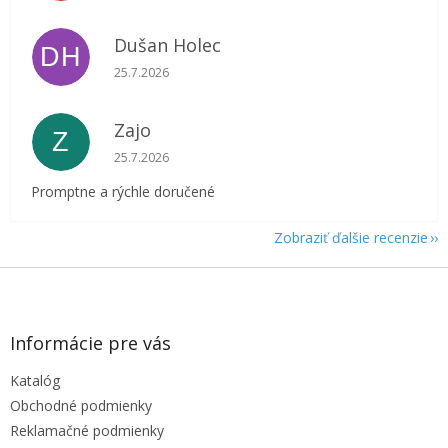
Dušan Holec
DH
Hodnotenie obchodu je 5 z 5 hviezdičiek.
25.7.2026
Zajo
Z
Hodnotenie obchodu je 5 z 5 hviezdičiek.
25.7.2026
Promptne a rýchle doručené
Zobraziť ďalšie recenzie
Z
á
p
ä
Informácie pre vás
t
Katalóg
i
e
Obchodné podmienky
Reklamačné podmienky