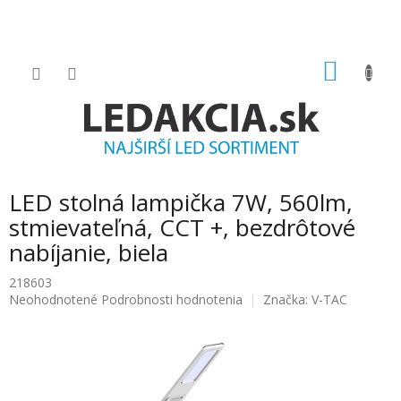
Prejsť
na
obsah
NÁKU
KOŠÍK
LED stolná lampička 7W, 560lm,
stmievateľná, CCT +, bezdrôtové
nabíjanie, biela
218603
Priemerné
Neohodnotené
Podrobnosti hodnotenia
Značka:
V-TAC
hodnotenie
produktu
je
0.0
z
5