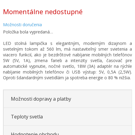
Jednotková
Momentálne nedostupné
cena:
Možnosti doručenia
Položka bola vypredaná…
LED stolná lampička s elegantným, moderným dizajnom a
svetelným tokom až 560 lm, má nastaviteľný smer svietenia a
viacero funkcií, ako je bezdrôtové nabíjanie mobilných telefónov
5W (5V, 1A), zmena farieb a intenzity svetla, časovač pre
automatické vypnutie, nočné svetlo, 18W (3A) adaptér na rýchle
nabíjanie mobilných telefónov či USB výstup: 5V, 0,5A (2,5W).
Oproti šdandardným svietidlám ja spotreba energie o 80 % nižšia.
Možnosti dopravy a platby
Teploty svetla
Hodnotenie obchodu