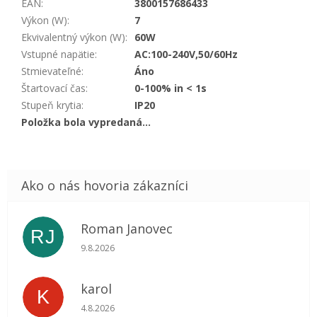
EAN
:
3800157686433
Výkon (W)
:
7
Ekvivalentný výkon (W)
:
60W
Vstupné napätie
:
AC:100-240V,50/60Hz
Stmievateľné
:
Áno
Štartovací čas
:
0-100% in < 1s
Stupeň krytia
:
IP20
Položka bola vypredaná…
Roman Janovec
RJ
Hodnotenie obchodu je 5 z 5 hviezdičiek.
9.8.2026
karol
K
Hodnotenie obchodu je 5 z 5 hviezdičiek.
4.8.2026