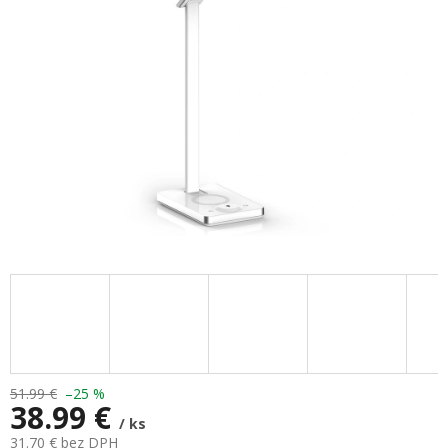
hviezdičiek.
51.99 €
–25 %
38.99 €
/ ks
31.70 € bez DPH