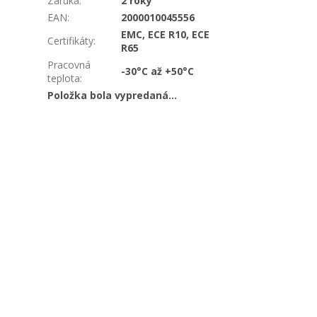
Záruka
:
2 roky
EAN
:
2000010045556
EMC, ECE R10, ECE
Certifikáty
:
R65
Pracovná
-30°C až +50°C
teplota
:
Položka bola vypredaná…