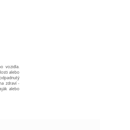
o vozidla.
losti alebo
odpadnutý
a zdraví -
aják alebo