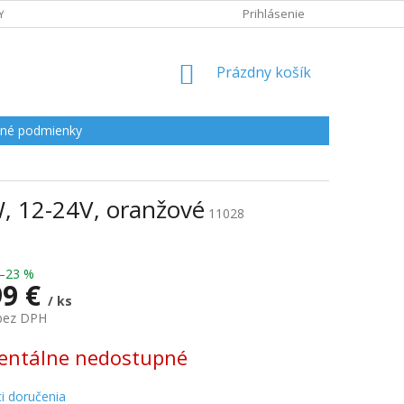
Y
Prihlásenie
NÁKUPNÝ
Prázdny košík
KOŠÍK
né podmienky
W, 12-24V, oranžové
11028
–23 %
99 €
/ ks
 bez DPH
ová
ntálne nedostupné
i doručenia