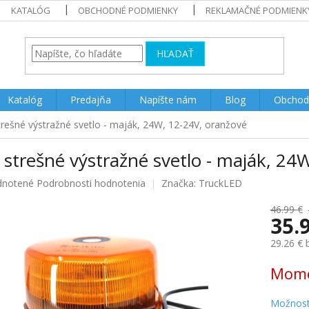
KATALÓG
OBCHODNÉ PODMIENKY
REKLAMAČNÉ PODMIENK
HĽADAŤ
Katalóg
Predajňa
Napíšte nám
Blog
Obchod
rešné výstražné svetlo - maják, 24W, 12-24V, oranžové
strešné výstražné svetlo - maják, 24
rné
notené
Podrobnosti hodnotenia
Značka:
TruckLED
enie
u
46.99 €
35.
29.26 €
Jednotk
Mome
iek.
cena:
Možnost