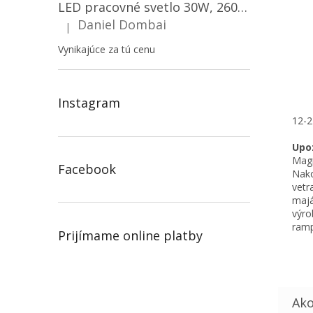
LED pracovné svetlo 30W, 2600LM, 12V/24V, IP67/2-PACK! [LB0087]
Daniel Dombai
|
Hodnotenie produktu je 5 z 5 hviezdičiek.
Vynikajúce za tú cenu
Instagram
12-2
Upo
Magn
Facebook
Nako
vet
majá
výro
ramp
Prijímame online platby