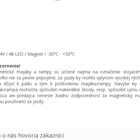
4V / 48 LED / Magnet / -30°C - +50°C
zornenie!
etické majáky a rampy sú určené najmä na označenie stojaceh
ľko nie sú pevne pripojené, za jazdy by mohlo vplyvom vysokej rých
ra dôjsť k pádu a tým k poškodeniu majáku/rampy. Navyše by 
k/rampa mohol/la spôsobiť materiálne škody, resp. spôsobiť ujmu n
bca ani predajca nenesie žiadnu zodpovednosť za magnetický m
u používanú za jazdy.