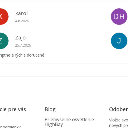
karol
K
DH
Hodnotenie obchodu je 5 z 5 hviezdičiek.
4.8.2026
Zajo
Z
J
Hodnotenie obchodu je 5 z 5 hviezdičiek.
25.7.2026
ptne a rýchle doručené
cie pre vás
Blog
Odobera
Priemyselné osvetlenie
Vložte sv
HighBay
nových pr
 podmienky