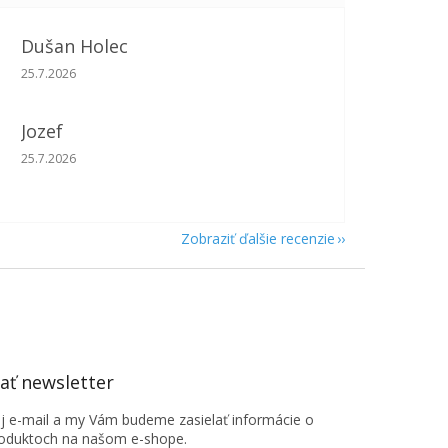
Dušan Holec
Hodnotenie obchodu je 5 z 5 hviezdičiek.
25.7.2026
Jozef
Hodnotenie obchodu je 5 z 5 hviezdičiek.
25.7.2026
Zobraziť ďalšie recenzie
ť newsletter
oj e-mail a my Vám budeme zasielať informácie o
oduktoch na našom e-shope.