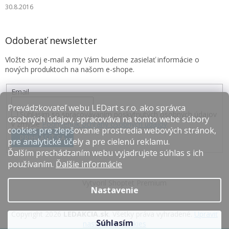
30.8.2016
Odoberať newsletter
Vložte svoj e-mail a my Vám budeme zasielať informácie o
nových produktoch na našom e-shope.
Email
Prevádzkovateľ webu LEDart s.r.o. ako správca
Súhlasím so spracovávaním poskytnutých osobných údajov
osobných údajov, spracováva na tomto webe súbory
v zmysle
Podmienok ochrany osobných údajov
.
cookies pre zlepšovanie prostredia webových stránok,
PRIHLÁSIŤ SA
pre analytické účely a pre cielenú reklamu.
Ďalším prechádzaním webu vyjadrujete súhlas s ich
používaním.
Ďalšie informácie
Vytvoril Shoptet Premium
Nastavenie
Copyright 2026
LEDAKCIA.sk
. Všetky práva vyhradené.
Upraviť
Súhlasím
nastavenie cookies