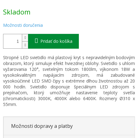
Jednotková
Skladom
cena:
Možnosti doručenia
Pridať do košíka
Stropné LED svietidlo má plastový kryt s nepravidelným bodovým
obrazom, ktorý simuluje efekt hviezdnej oblohy. Svietidlo s uhlom
vyžarovania 120°, svetelným tokom 1800lm, výkonom 18W a
vysokokvalitným napájacím zdrojom, má zabudované
vysokoúčinné LED SMD čipy s extrémne dlhou životnosťou až 20
000 hodín. Svietidlo disponuje špeciálnym LED zdrojom s
prepínačom, ktorý umožňuje nastavenie teploty svetla
(chromatickosti) 3000K, 4000K alebo 6400K. Rozmery Ø310 x
55mm.
Možnosti dopravy a platby