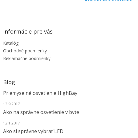
Z
á
p
ä
Informácie pre vás
t
Katalóg
i
e
Obchodné podmienky
Reklamačné podmienky
Blog
Priemyselné osvetlenie HighBay
13.9.2017
Ako na správne osvetlenie v byte
12.1.2017
Ako si správne vybrať LED