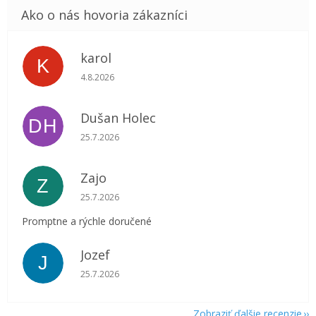
karol
K
Hodnotenie obchodu je 5 z 5 hviezdičiek.
4.8.2026
Dušan Holec
DH
Hodnotenie obchodu je 5 z 5 hviezdičiek.
25.7.2026
Zajo
Z
Hodnotenie obchodu je 5 z 5 hviezdičiek.
25.7.2026
Promptne a rýchle doručené
Jozef
J
Hodnotenie obchodu je 5 z 5 hviezdičiek.
25.7.2026
Zobraziť ďalšie recenzie