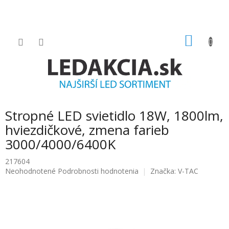
Prejsť
na
obsah
NÁKU
KOŠÍK
Stropné LED svietidlo 18W, 1800lm,
hviezdičkové, zmena farieb
3000/4000/6400K
217604
Priemerné
Neohodnotené
Podrobnosti hodnotenia
Značka:
V-TAC
hodnotenie
produktu
je
0.0
z
5