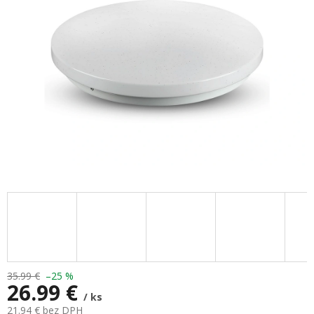
hviezdičiek.
35.99 €
–25 %
26.99 €
/ ks
21.94 € bez DPH