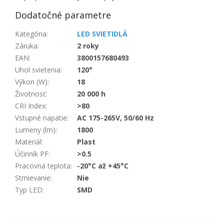
Dodatočné parametre
Kategória
:
LED SVIETIDLÁ
Záruka
:
2 roky
EAN
:
3800157680493
Uhol svietenia
:
120°
Výkon (W)
:
18
Životnosť
:
20 000 h
CRI Index
:
>80
Vstupné napätie
:
AC 175-265V, 50/60 Hz
Lumeny (lm)
:
1800
Materiál
:
Plast
Účinník PF
:
>0.5
Pracovná teplota
:
-20°C až +45°C
Stmievanie
:
Nie
Typ LED
:
SMD