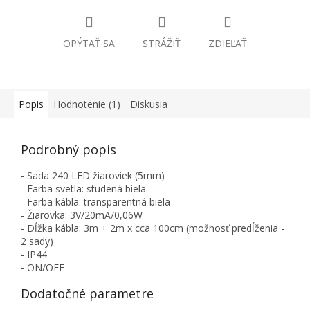
OPÝTAŤ SA
STRÁŽIŤ
ZDIEĽAŤ
Popis
Hodnotenie (1)
Diskusia
Podrobný popis
- Sada 240 LED žiaroviek (5mm)
- Farba svetla: studená biela
- Farba kábla: transparentná biela
- Žiarovka: 3V/20mA/0,06W
- Dĺžka kábla: 3m + 2m x cca 100cm (možnosť predĺženia -
2 sady)
- IP44
- ON/OFF
Dodatočné parametre