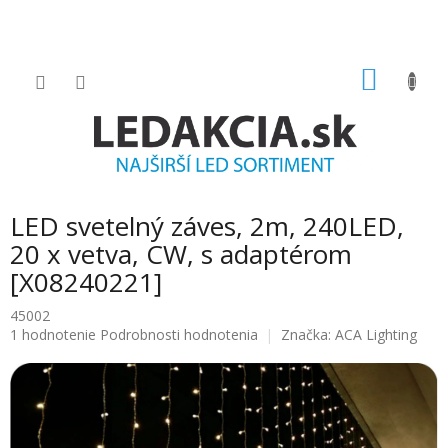
Prejsť
na
obsah
NÁKU
KOŠÍK
LED svetelný záves, 2m, 240LED,
20 x vetva, CW, s adaptérom
[X08240221]
45002
Priemerné
1 hodnotenie
Podrobnosti hodnotenia
Značka:
ACA Lighting
hodnotenie
produktu
je
5.0
z
5