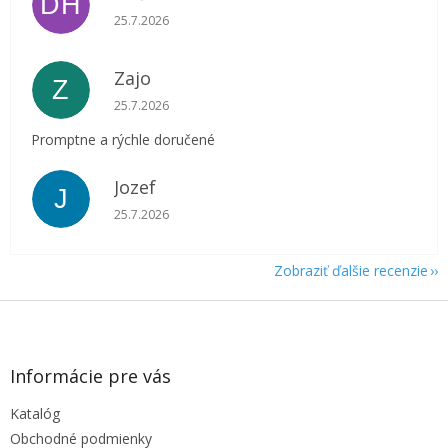
DH
Hodnotenie obchodu je 5 z 5 hviezdičiek.
25.7.2026
Zajo
Z
Hodnotenie obchodu je 5 z 5 hviezdičiek.
25.7.2026
Promptne a rýchle doručené
Jozef
J
Hodnotenie obchodu je 5 z 5 hviezdičiek.
25.7.2026
Zobraziť ďalšie recenzie
Z
á
p
ä
Informácie pre vás
t
Katalóg
i
e
Obchodné podmienky