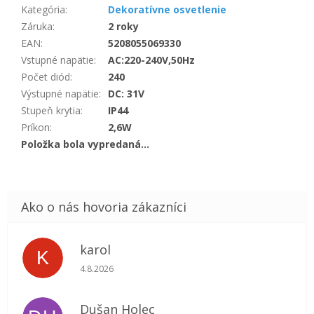
Kategória
:
Dekoratívne osvetlenie
Záruka
:
2 roky
EAN
:
5208055069330
Vstupné napätie
:
AC:220-240V,50Hz
Počet diód
:
240
Výstupné napätie
:
DC: 31V
Stupeň krytia
:
IP44
Príkon
:
2,6W
Položka bola vypredaná…
karol
K
Hodnotenie obchodu je 5 z 5 hviezdičiek.
4.8.2026
Dušan Holec