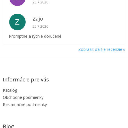
Hodnotenie obchodu je 5 z 5 hviezdičiek.
25.7.2026
Zajo
Z
Hodnotenie obchodu je 5 z 5 hviezdičiek.
25.7.2026
Promptne a rýchle doručené
Zobraziť ďalšie recenzie
Z
á
p
ä
Informácie pre vás
t
Katalóg
i
e
Obchodné podmienky
Reklamačné podmienky
Blog