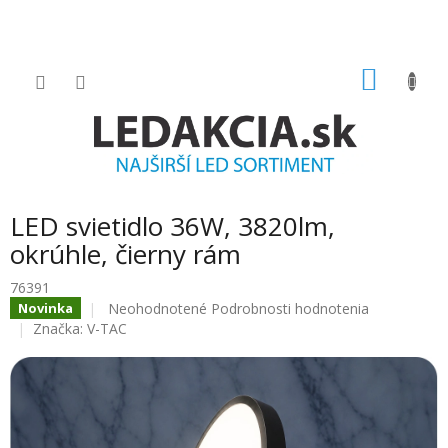
Prejsť
na
obsah
NÁKU
KOŠÍK
LED svietidlo 36W, 3820lm,
okrúhle, čierny rám
76391
Priemerné
Neohodnotené
Podrobnosti hodnotenia
Novinka
hodnotenie
Značka:
V-TAC
produktu
je
0.0
z
5
hviezdičiek.