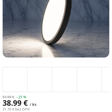
51.99 €
–25 %
38.99 €
/ ks
31.70 € bez DPH