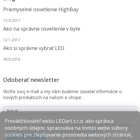
Priemyselné osvetlenie HighBay
13.9.2017
Ako na správne osvetlenie v byte
12.1.2017
Ako si správne vybrať LED
30.8.2016
Odoberať newsletter
Vložte svoj e-mail a my Vám budeme zasielať informácie o
nových produktoch na našom e-shope.
Email
Prevádzkovateľ webu LEDart s.r.o. ako správca
Súhlasím so spracovávaním poskytnutých osobných údajov
osobných údajov, spracováva na tomto webe súbory
v zmysle
Podmienok ochrany osobných údajov
.
cookies pre zlepšovanie prostredia webových stránok,
PRIHLÁSIŤ SA