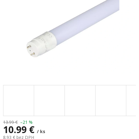
hviezdičiek.
13.99 €
–21 %
10.99 €
/ ks
8.93 € bez DPH