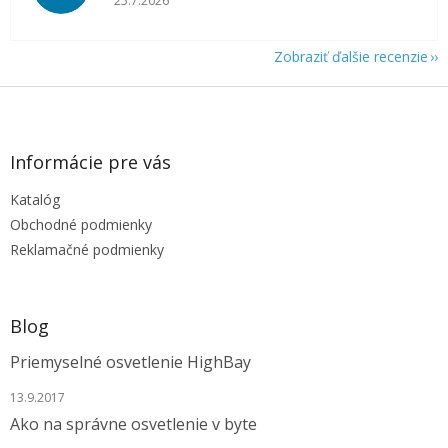
25.7.2026
Zobraziť ďalšie recenzie
Z
á
p
ä
Informácie pre vás
t
Katalóg
i
e
Obchodné podmienky
Reklamačné podmienky
Blog
Priemyselné osvetlenie HighBay
13.9.2017
Ako na správne osvetlenie v byte