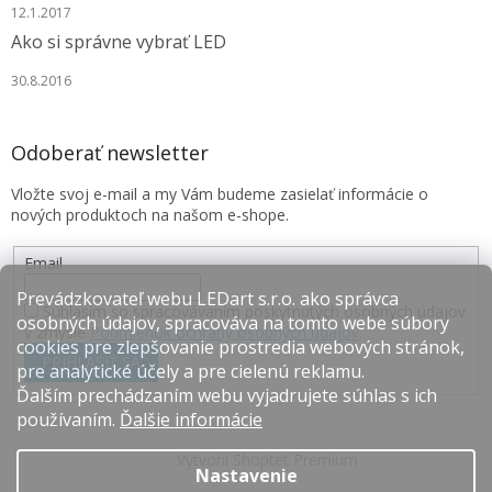
12.1.2017
Ako si správne vybrať LED
30.8.2016
Odoberať newsletter
Vložte svoj e-mail a my Vám budeme zasielať informácie o
nových produktoch na našom e-shope.
Email
Prevádzkovateľ webu LEDart s.r.o. ako správca
Súhlasím so spracovávaním poskytnutých osobných údajov
osobných údajov, spracováva na tomto webe súbory
v zmysle
Podmienok ochrany osobných údajov
.
cookies pre zlepšovanie prostredia webových stránok,
PRIHLÁSIŤ SA
pre analytické účely a pre cielenú reklamu.
Ďalším prechádzaním webu vyjadrujete súhlas s ich
používaním.
Ďalšie informácie
Vytvoril Shoptet Premium
Nastavenie