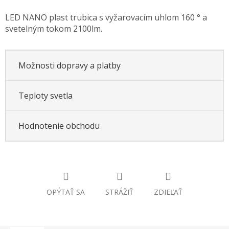
Jednotková
LED NANO plast trubica s vyžarovacím uhlom 160 ° a
cena:
svetelným tokom 2100lm.
Možnosti dopravy a platby
Teploty svetla
Hodnotenie obchodu
OPÝTAŤ SA
STRÁŽIŤ
ZDIEĽAŤ