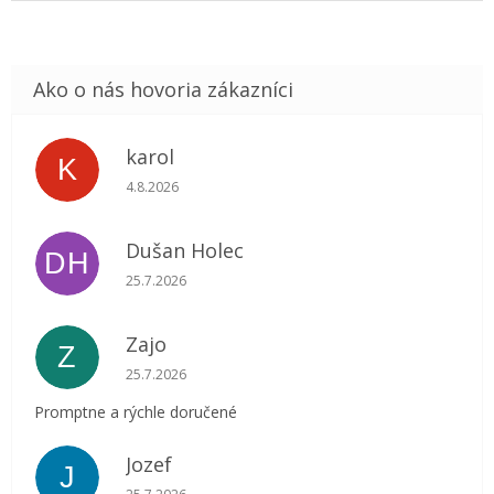
karol
K
Hodnotenie obchodu je 5 z 5 hviezdičiek.
4.8.2026
Dušan Holec
DH
Hodnotenie obchodu je 5 z 5 hviezdičiek.
25.7.2026
Zajo
Z
Hodnotenie obchodu je 5 z 5 hviezdičiek.
25.7.2026
Promptne a rýchle doručené
Jozef
J
Hodnotenie obchodu je 5 z 5 hviezdičiek.