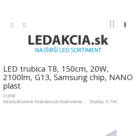
Prejsť
na
obsah
NÁKU
KOŠÍK
LED trubica T8, 150cm, 20W,
2100lm, G13, Samsung chip, NANO
plast
21658
Priemerné
Neohodnotené
Podrobnosti hodnotenia
Značka:
V-TAC
hodnotenie
produktu
je
0.0
z
5