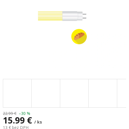
hviezdičiek.
22.99 €
–30 %
15.99 €
/ ks
13 € bez DPH