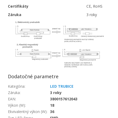
Certifikáty
CE, RoHS
Záruka
3 roky
Dodatočné parametre
Kategória
:
LED TRUBICE
Záruka
:
3 roky
EAN
:
3800157612043
Výkon (W)
:
18
Ekvivalentný výkon (W)
:
36
Typ LED čipov
:
SMD