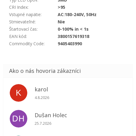
CRI Index
:
>95
Vstupné napätie
:
AC:180-240V, 50Hz
Stmievateľné
:
Nie
Štartovací čas
:
0-100% in < 1s
EAN kód
:
3800157619318
Commodity Code
:
9405403990
karol
K
Hodnotenie obchodu je 5 z 5 hviezdičiek.
4.8.2026
Dušan Holec
DH
Hodnotenie obchodu je 5 z 5 hviezdičiek.
25.7.2026