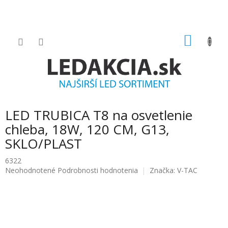
Prejsť
na
obsah
NÁKU
KOŠÍK
LED TRUBICA T8 na osvetlenie
chleba, 18W, 120 CM, G13,
SKLO/PLAST
6322
Priemerné
Neohodnotené
Podrobnosti hodnotenia
Značka:
V-TAC
hodnotenie
produktu
je
0.0
z
5