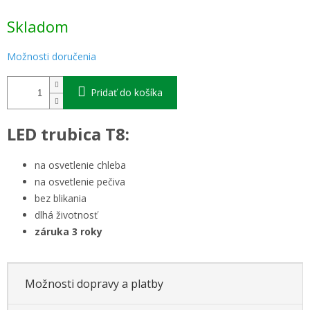
Jednotková
Skladom
cena:
Možnosti doručenia
Pridať do košíka
LED trubica T8:
na osvetlenie chleba
na osvetlenie pečiva
bez blikania
dlhá životnosť
záruka 3 roky
Možnosti dopravy a platby