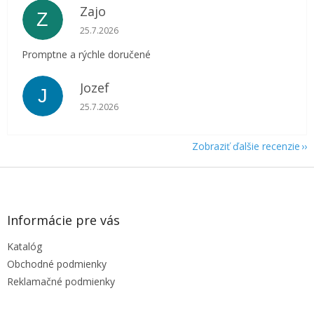
Zajo
Z
Hodnotenie obchodu je 5 z 5 hviezdičiek.
25.7.2026
Promptne a rýchle doručené
Jozef
J
Hodnotenie obchodu je 5 z 5 hviezdičiek.
25.7.2026
Zobraziť ďalšie recenzie
Z
á
p
ä
Informácie pre vás
t
Katalóg
i
e
Obchodné podmienky
Reklamačné podmienky