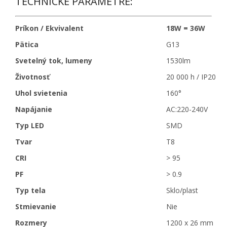
TECHNICKÉ PARAMETRE:
Príkon / Ekvivalent
18W = 36W
Pätica
G13
Svetelný tok, lumeny
1530lm
Životnosť
20 000 h / IP20
Uhol svietenia
160°
Napájanie
AC:220-240V
Typ LED
SMD
Tvar
T8
CRI
> 95
PF
> 0.9
Typ tela
Sklo/plast
Stmievanie
Nie
Rozmery
1200 x 26 mm