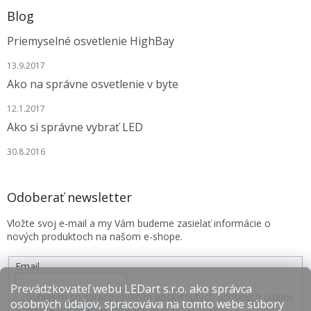
Blog
Priemyselné osvetlenie HighBay
13.9.2017
Ako na správne osvetlenie v byte
12.1.2017
Ako si správne vybrať LED
30.8.2016
Odoberať newsletter
Vložte svoj e-mail a my Vám budeme zasielať informácie o
nových produktoch na našom e-shope.
Email
Prevádzkovateľ webu LEDart s.r.o. ako správca
Súhlasím so spracovávaním poskytnutých osobných údajov
osobných údajov, spracováva na tomto webe súbory
v zmysle
Podmienok ochrany osobných údajov
.