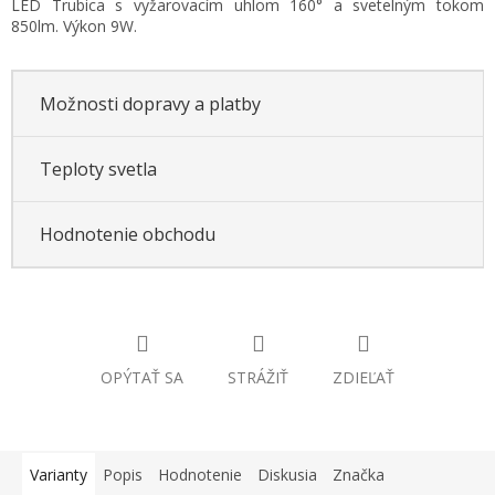
LED Trubica s vyžarovacím uhlom 160° a svetelným tokom
cena:
850lm. Výkon 9W.
Možnosti dopravy a platby
Teploty svetla
Hodnotenie obchodu
OPÝTAŤ SA
STRÁŽIŤ
ZDIEĽAŤ
Varianty
Popis
Hodnotenie
Diskusia
Značka