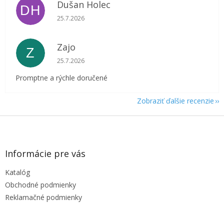
Dušan Holec
DH
Hodnotenie obchodu je 5 z 5 hviezdičiek.
25.7.2026
Zajo
Z
Hodnotenie obchodu je 5 z 5 hviezdičiek.
25.7.2026
Promptne a rýchle doručené
Zobraziť ďalšie recenzie
Z
á
p
ä
Informácie pre vás
t
Katalóg
i
e
Obchodné podmienky
Reklamačné podmienky