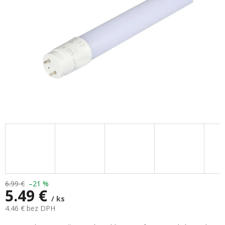
6.99 €
–21 %
5.49 €
/ ks
4.46 € bez DPH
Jednotková