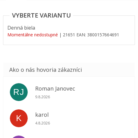
Denná biela
Momentálne nedostupné
| 21651
EAN:
3800157664691
Roman Janovec
RJ
Hodnotenie obchodu je 5 z 5 hviezdičiek.
9.8.2026
karol
K
Hodnotenie obchodu je 5 z 5 hviezdičiek.
4.8.2026