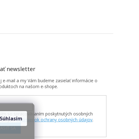
ť newsletter
oj e-mail a my Vám budeme zasielať informácie o
oduktoch na našom e-shope.
sím so spracovávaním poskytnutých osobných
Súhlasím
v zmysle
Podmienok ochrany osobných údajov
.
ÁSIŤ SA