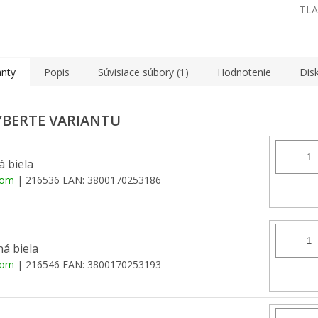
TLA
anty
Popis
Súvisiace súbory (1)
Hodnotenie
Dis
á biela
dom
| 216536
EAN:
3800170253186
á biela
dom
| 216546
EAN:
3800170253193