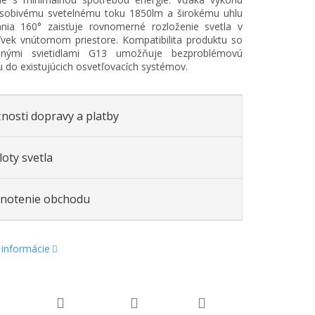
sobivému svetelnému toku 1850lm a širokému uhlu
ania 160° zaisťuje rovnomerné rozloženie svetla v
ek vnútornom priestore. Kompatibilita produktu so
dnými svietidlami G13 umožňuje bezproblémovú
iu do existujúcich osvetľovacích systémov.
nosti dopravy a platby
oty svetla
notenie obchodu
 informácie