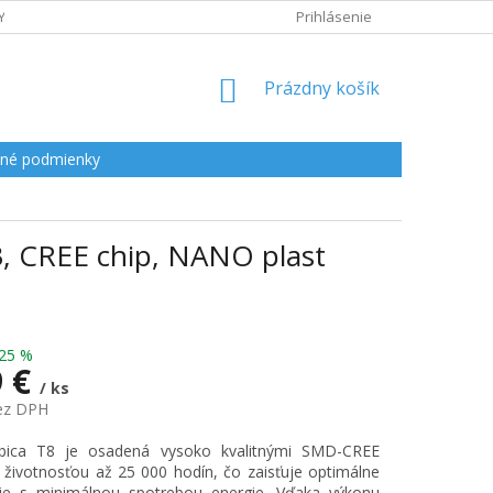
Y
Prihlásenie
NÁKUPNÝ
Prázdny košík
KOŠÍK
né podmienky
, CREE chip, NANO plast
25 %
9 €
/ ks
bez DPH
ová
bica T8 je osadená vysoko kvalitnými SMD-CREE
 životnosťou až 25 000 hodín, čo zaisťuje optimálne
nie s minimálnou spotrebou energie. Vďaka výkonu