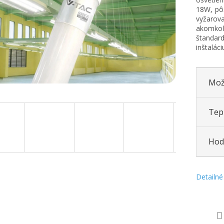
18W, pô
vyžarov
akomkoľv
štandar
inštalác
Mož
Tepl
Hod
Detailné