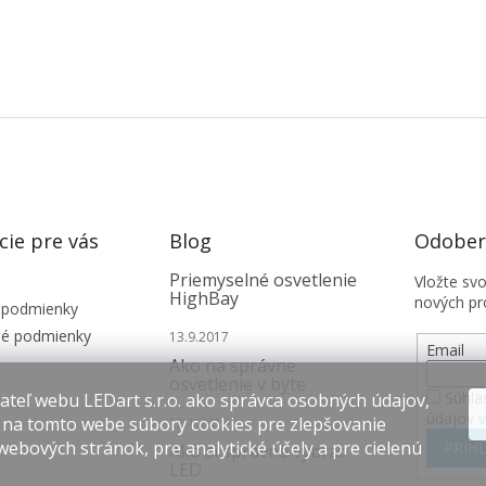
cie pre vás
Blog
Odobera
Priemyselné osvetlenie
Vložte sv
HighBay
nových pr
 podmienky
é podmienky
13.9.2017
Email
Ako na správne
osvetlenie v byte
Súhla
teľ webu LEDart s.r.o. ako správca osobných údajov,
údajov 
 na tomto webe súbory cookies pre zlepšovanie
12.1.2017
webových stránok, pre analytické účely a pre cielenú
PRIHL
Ako si správne vybrať
LED