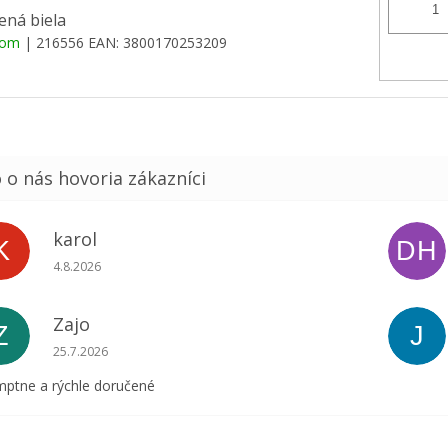
ená biela
dom
| 216556
EAN:
3800170253209
karol
K
DH
Hodnotenie obchodu je 5 z 5 hviezdičiek.
4.8.2026
Zajo
Z
J
Hodnotenie obchodu je 5 z 5 hviezdičiek.
25.7.2026
ptne a rýchle doručené