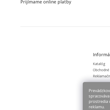
Prijímame online platby
Z
á
p
ä
t
Informá
i
e
Katalóg
Obchodné
Reklamačn
Prevádzkova
spracováva
prostredia 
reklamu.