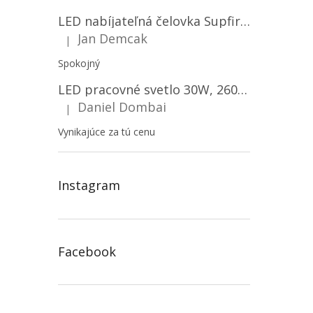
LED nabíjateľná čelovka Supfire HL06, 3 módy + SOS + senzor, nabíjanie cez Micro-USB, 5W, 500lm, 300m
Jan Demcak
|
Hodnotenie produktu je 5 z 5 hviezdičiek.
Spokojný
LED pracovné svetlo 30W, 2600LM, 12V/24V, IP67/2-PACK! [LB0087]
Daniel Dombai
|
Hodnotenie produktu je 5 z 5 hviezdičiek.
Vynikajúce za tú cenu
Instagram
Facebook