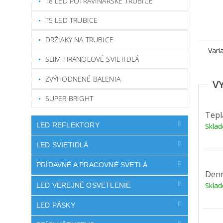
T8 LED POTRAVINÁRSKE TRUBICE
T5 LED TRUBICE
DRŽIAKY NA TRUBICE
Vari
SLIM HRANOLOVÉ SVIETIDLÁ
ZVÝHODNENÉ BALENIA
SUPER BRIGHT
Tepl
LED REFLEKTORY
Skla
LED SVIETIDLÁ
PRÍDAVNÉ A PRACOVNÉ SVETLÁ
Denn
Skla
LED VEREJNÉ OSVETLENIE
LED PÁSKY