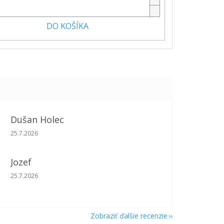
DO KOŠÍKA
Dušan Holec
Hodnotenie obchodu je 5 z 5 hviezdičiek.
25.7.2026
Jozef
Hodnotenie obchodu je 5 z 5 hviezdičiek.
25.7.2026
Zobraziť ďalšie recenzie