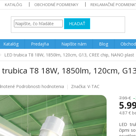
KATALÓG
OBCHODNÉ PODMIENKY
REKLAMAČNÉ PODMIENK
HĽADAŤ
Katalóg
Predajňa
Napíšte nám
Blog
Obchod
LED trubica T8 18W, 1850lm, 120cm, G13, CREE chip, NANO plast
 trubica T8 18W, 1850lm, 120cm, G13
rné
notené
Podrobnosti hodnotenia
Značka:
V-TAC
enie
u
7.99 €
–
5.9
4.87 € 
Jednotk
LED tru
iek.
cena:
čipmi so
osvetle