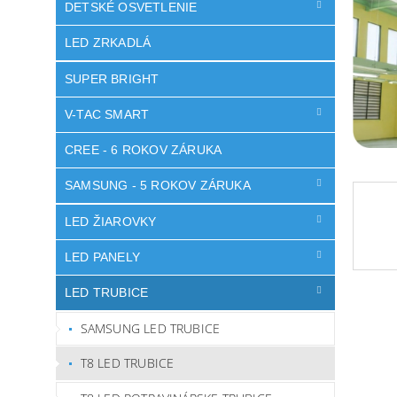
DETSKÉ OSVETLENIE
LED ZRKADLÁ
SUPER BRIGHT
V-TAC SMART
CREE - 6 ROKOV ZÁRUKA
SAMSUNG - 5 ROKOV ZÁRUKA
LED ŽIAROVKY
LED PANELY
LED TRUBICE
SAMSUNG LED TRUBICE
T8 LED TRUBICE