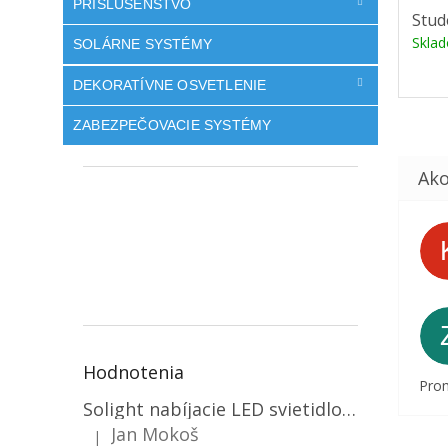
PRÍSLUŠENSTVO
Stud
Skla
SOLÁRNE SYSTÉMY
DEKORATÍVNE OSVETLENIE
ZABEZPEČOVACIE SYSTÉMY
Hodnotenia
Prom
Solight nabíjacie LED svietidlo, 600lm, 2200mAh Li-Ion, USB nabíjanie [WN22]
Jan Mokoš
|
Hodnotenie produktu je 5 z 5 hviezdičiek.