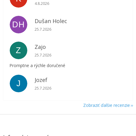
Hodnotenie obchodu je 5 z 5 hviezdičiek.
4.8.2026
Dušan Holec
DH
Hodnotenie obchodu je 5 z 5 hviezdičiek.
25.7.2026
Zajo
Z
Hodnotenie obchodu je 5 z 5 hviezdičiek.
25.7.2026
Promptne a rýchle doručené
Jozef
J
Hodnotenie obchodu je 5 z 5 hviezdičiek.
25.7.2026
Zobraziť ďalšie recenzie
Z
á
p