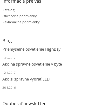
ä
Informácie pre vás
t
Katalóg
i
e
Obchodné podmienky
Reklamačné podmienky
Blog
Priemyselné osvetlenie HighBay
13.9.2017
Ako na správne osvetlenie v byte
12.1.2017
Ako si správne vybrať LED
30.8.2016
Odoberať newsletter