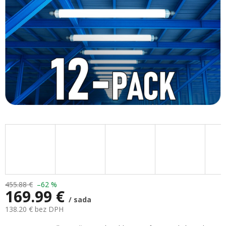
455.88 €
–62 %
169.99 €
/ sada
138.20 € bez DPH
Jednotková