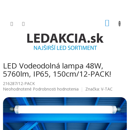
Prejsť
na
obsah
NÁKU
KOŠÍK
LED Vodeodolná lampa 48W,
5760lm, IP65, 150cm/12-PACK!
216287/12-PACK
Priemerné
Neohodnotené
Podrobnosti hodnotenia
Značka:
V-TAC
hodnotenie
produktu
je
0.0
z
5
hviezdičiek.