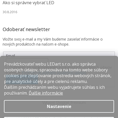
Ako si správne vybrať LED
30.8.2016
Odoberať newsletter
Vložte svoj e-mail a my Vám budeme zasielať informácie o
nových produktoch na našom e-shope.
Email
Prevádzkovateľ webu LEDart s.r.o. ako správca
Súhlasím so spracovávaním poskytnutých osobných údajov
osobných údajov, spracováva na tomto webe súbory
v zmysle
Podmienok ochrany osobných údajov
.
cookies pre zlepšovanie prostredia webových stránok,
PRIHLÁSIŤ SA
pre analytické účely a pre cielenú reklamu.
Ďalším prechádzaním webu vyjadrujete súhlas s ich
používaním.
Ďalšie informácie
Vytvoril Shoptet Premium
Nastavenie