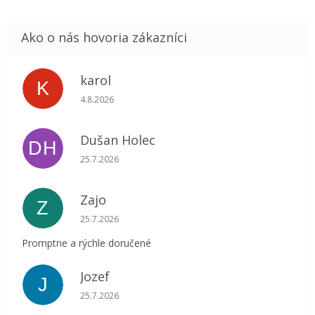
karol
K
Hodnotenie obchodu je 5 z 5 hviezdičiek.
4.8.2026
Dušan Holec
DH
Hodnotenie obchodu je 5 z 5 hviezdičiek.
25.7.2026
Zajo
Z
Hodnotenie obchodu je 5 z 5 hviezdičiek.
25.7.2026
Promptne a rýchle doručené
Jozef
J
Hodnotenie obchodu je 5 z 5 hviezdičiek.
25.7.2026