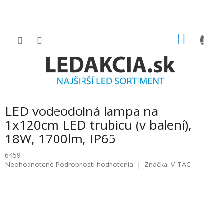
Prejsť
na
obsah
NÁKU
KOŠÍK
LED vodeodolná lampa na
1x120cm LED trubicu (v balení),
18W, 1700lm, IP65
6459
Priemerné
Neohodnotené
Podrobnosti hodnotenia
Značka:
V-TAC
hodnotenie
produktu
je
0.0
z
5