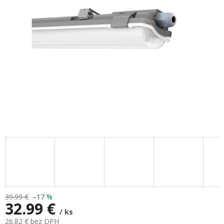
hviezdičiek.
39.99 €
–17 %
32.99 €
/ ks
26.82 € bez DPH