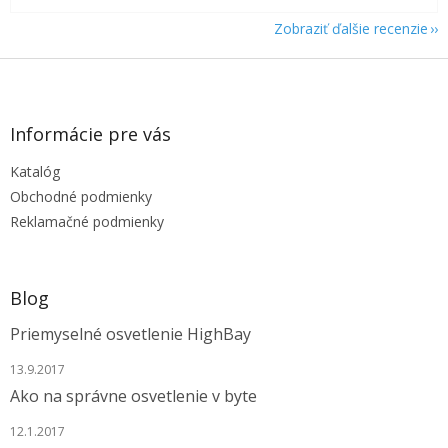
Zobraziť ďalšie recenzie
Z
á
p
ä
Informácie pre vás
t
Katalóg
i
e
Obchodné podmienky
Reklamačné podmienky
Blog
Priemyselné osvetlenie HighBay
13.9.2017
Ako na správne osvetlenie v byte
12.1.2017