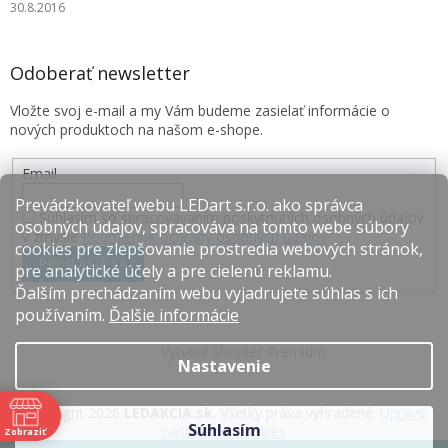
30.8.2016
Odoberať newsletter
Vložte svoj e-mail a my Vám budeme zasielať informácie o
nových produktoch na našom e-shope.
Email
Prevádzkovateľ webu LEDart s.r.o. ako správca
Súhlasím so spracovávaním poskytnutých osobných údajov
osobných údajov, spracováva na tomto webe súbory
v zmysle
Podmienok ochrany osobných údajov
.
cookies pre zlepšovanie prostredia webových stránok,
PRIHLÁSIŤ SA
pre analytické účely a pre cielenú reklamu.
Ďalším prechádzaním webu vyjadrujete súhlas s ich
používaním.
Ďalšie informácie
Vytvoril Shoptet Premium
Nastavenie
Copyright 2026
LEDAKCIA.sk
. Všetky práva vyhradené.
Upraviť
Súhlasím
nastavenie cookies
Zobraziť