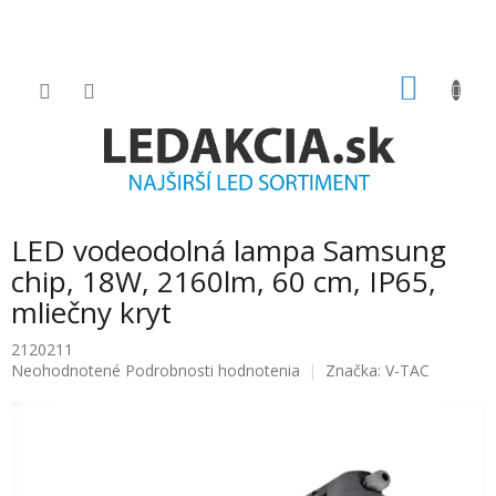
Prejsť
na
obsah
NÁKU
KOŠÍK
LED vodeodolná lampa Samsung
chip, 18W, 2160lm, 60 cm, IP65,
mliečny kryt
2120211
Priemerné
Neohodnotené
Podrobnosti hodnotenia
Značka:
V-TAC
hodnotenie
produktu
je
0.0
z
5