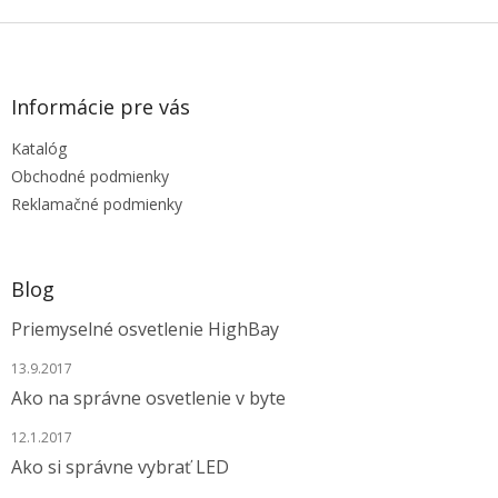
Z
á
p
ä
Informácie pre vás
t
Katalóg
i
e
Obchodné podmienky
Reklamačné podmienky
Blog
Priemyselné osvetlenie HighBay
13.9.2017
Ako na správne osvetlenie v byte
12.1.2017
Ako si správne vybrať LED