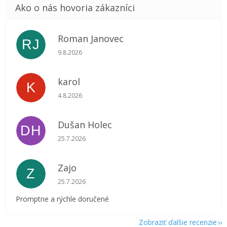
Roman Janovec
RJ
Hodnotenie obchodu je 5 z 5 hviezdičiek.
9.8.2026
karol
K
Hodnotenie obchodu je 5 z 5 hviezdičiek.
4.8.2026
Dušan Holec
DH
Hodnotenie obchodu je 5 z 5 hviezdičiek.
25.7.2026
Zajo
Z
Hodnotenie obchodu je 5 z 5 hviezdičiek.
25.7.2026
Promptne a rýchle doručené
Zobraziť ďalšie recenzie