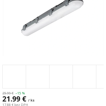
hviezdičiek.
25.99 €
–15 %
21.99 €
/ ks
17.88 € bez DPH