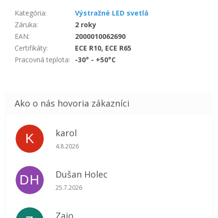
Kategória
:
Výstražné LED svetlá
Záruka
:
2 roky
EAN
:
2000010062690
Certifikáty
:
ECE R10, ECE R65
Pracovná teplota
:
-30° - +50°C
karol
K
Hodnotenie obchodu je 5 z 5 hviezdičiek.
4.8.2026
Dušan Holec
DH
Hodnotenie obchodu je 5 z 5 hviezdičiek.
25.7.2026
Zajo