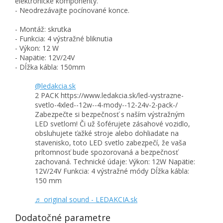
elektronické komponenty.
- Neodrezávajte pocínované konce.
- Montáž: skrutka
- Funkcia: 4 výstražné bliknutia
- Výkon: 12 W
- Napätie: 12V/24V
- Dĺžka kábla: 150mm
@ledakcia.sk
2 PACK https://www.ledakcia.sk/led-vystrazne-
svetlo-4xled--12w--4-mody--12-24v-2-pack-/
Zabezpečte si bezpečnosť s naším výstražným
LED svetlom! Či už šoférujete zásahové vozidlo,
obsluhujete ťažké stroje alebo dohliadate na
stavenisko, toto LED svetlo zabezpečí, že vaša
prítomnosť bude spozorovaná a bezpečnosť
zachovaná. Technické údaje: Výkon: 12W Napätie:
12V/24V Funkcia: 4 výstražné módy Dĺžka kábla:
150 mm
♬ original sound - LEDAKCIA.sk
Dodatočné parametre