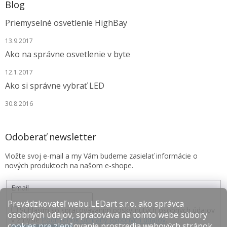
Blog
Priemyselné osvetlenie HighBay
13.9.2017
Ako na správne osvetlenie v byte
12.1.2017
Ako si správne vybrať LED
30.8.2016
Odoberať newsletter
Vložte svoj e-mail a my Vám budeme zasielať informácie o
nových produktoch na našom e-shope.
Email
Prevádzkovateľ webu LEDart s.r.o. ako správca
Súhlasím so spracovávaním poskytnutých osobných údajov
osobných údajov, spracováva na tomto webe súbory
v zmysle
Podmienok ochrany osobných údajov
.
cookies pre zlepšovanie prostredia webových stránok,