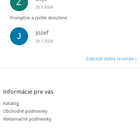
Z
Hodnotenie obchodu je 5 z 5 hviezdičiek.
25.7.2026
Promptne a rýchle doručené
Jozef
J
Hodnotenie obchodu je 5 z 5 hviezdičiek.
25.7.2026
Zobraziť ďalšie recenzie
Z
á
p
ä
Informácie pre vás
t
Katalóg
i
e
Obchodné podmienky
Reklamačné podmienky