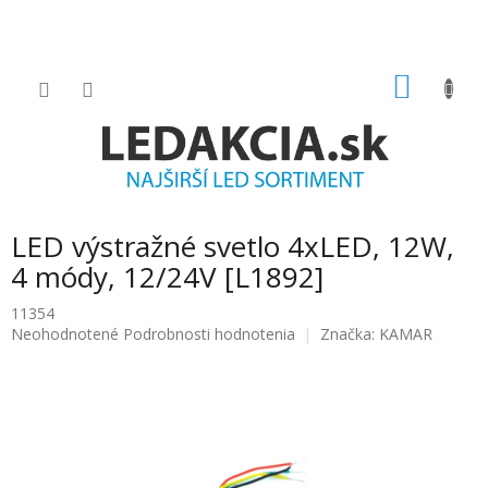
Prejsť
na
obsah
NÁKU
KOŠÍK
LED výstražné svetlo 4xLED, 12W,
4 módy, 12/24V [L1892]
11354
Priemerné
Neohodnotené
Podrobnosti hodnotenia
Značka:
KAMAR
hodnotenie
produktu
je
0.0
z
5
hviezdičiek.