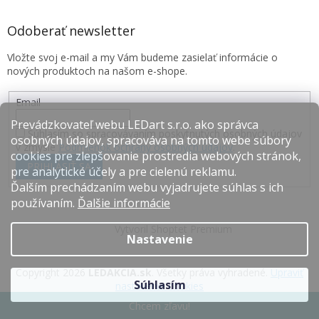
Odoberať newsletter
Vložte svoj e-mail a my Vám budeme zasielať informácie o
nových produktoch na našom e-shope.
Email
Prevádzkovateľ webu LEDart s.r.o. ako správca
Súhlasím so spracovávaním poskytnutých osobných údajov
osobných údajov, spracováva na tomto webe súbory
v zmysle
Podmienok ochrany osobných údajov
.
cookies pre zlepšovanie prostredia webových stránok,
PRIHLÁSIŤ SA
pre analytické účely a pre cielenú reklamu.
Ďalším prechádzaním webu vyjadrujete súhlas s ich
používaním.
Ďalšie informácie
Vytvoril Shoptet Premium
Nastavenie
Copyright 2026
LEDAKCIA.sk
. Všetky práva vyhradené.
Upraviť
Súhlasím
nastavenie cookies
Chcem zľavu!