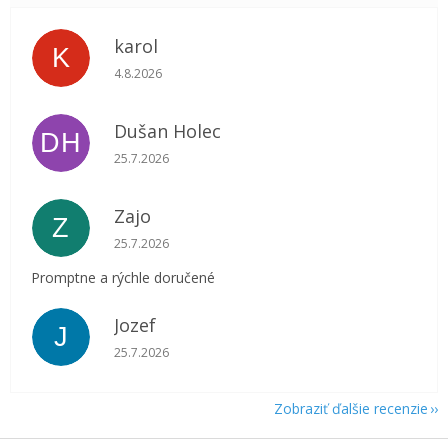
karol
K
Hodnotenie obchodu je 5 z 5 hviezdičiek.
4.8.2026
Dušan Holec
DH
Hodnotenie obchodu je 5 z 5 hviezdičiek.
25.7.2026
Zajo
Z
Hodnotenie obchodu je 5 z 5 hviezdičiek.
25.7.2026
Promptne a rýchle doručené
Jozef
J
Hodnotenie obchodu je 5 z 5 hviezdičiek.
25.7.2026
Zobraziť ďalšie recenzie
Z