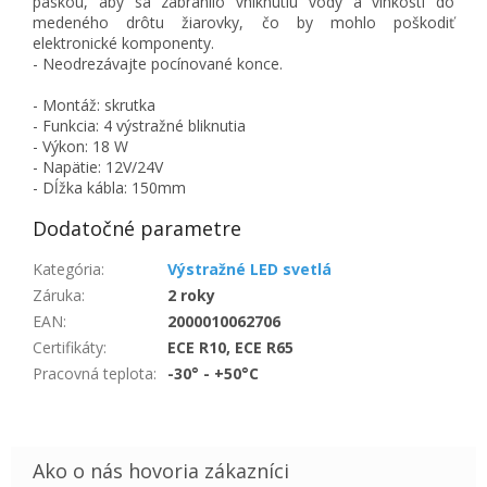
páskou, aby sa zabránilo vniknutiu vody a vlhkosti do
medeného drôtu žiarovky, čo by mohlo poškodiť
elektronické komponenty.
- Neodrezávajte pocínované konce.
- Montáž: skrutka
- Funkcia: 4 výstražné bliknutia
- Výkon: 18 W
- Napätie: 12V/24V
- Dĺžka kábla: 150mm
Dodatočné parametre
Kategória
:
Výstražné LED svetlá
Záruka
:
2 roky
EAN
:
2000010062706
Certifikáty
:
ECE R10, ECE R65
Pracovná teplota
:
-30° - +50°C