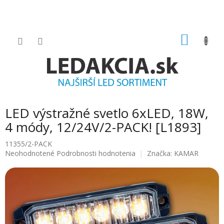
Prejsť
na
obsah
NÁKU
KOŠÍK
LED výstražné svetlo 6xLED, 18W,
4 módy, 12/24V/2-PACK! [L1893]
11355/2-PACK
Priemerné
Neohodnotené
Podrobnosti hodnotenia
Značka:
KAMAR
hodnotenie
produktu
je
0.0
z
5
hviezdičiek.