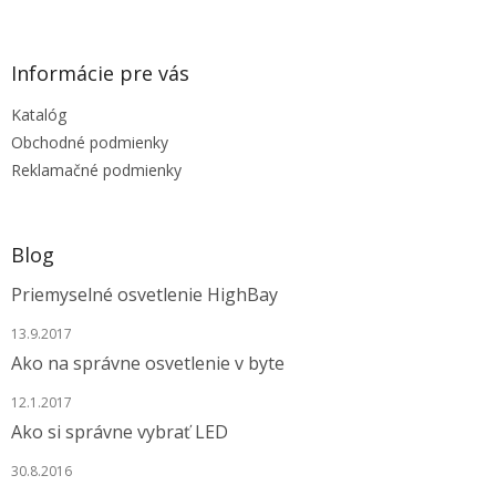
á
p
ä
Informácie pre vás
t
Katalóg
i
e
Obchodné podmienky
Reklamačné podmienky
Blog
Priemyselné osvetlenie HighBay
13.9.2017
Ako na správne osvetlenie v byte
12.1.2017
Ako si správne vybrať LED
30.8.2016