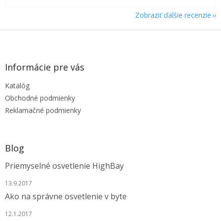
Zobraziť ďalšie recenzie
Z
á
p
ä
Informácie pre vás
t
Katalóg
i
e
Obchodné podmienky
Reklamačné podmienky
Blog
Priemyselné osvetlenie HighBay
13.9.2017
Ako na správne osvetlenie v byte
12.1.2017