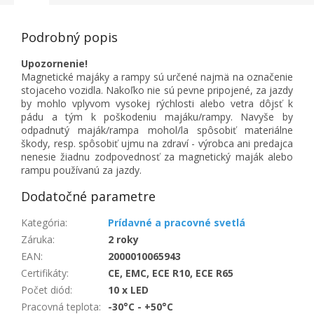
Podrobný popis
Upozornenie!
Magnetické majáky a rampy sú určené najmä na označenie
stojaceho vozidla. Nakoľko nie sú pevne pripojené, za jazdy
by mohlo vplyvom vysokej rýchlosti alebo vetra dôjsť k
pádu a tým k poškodeniu majáku/rampy. Navyše by
odpadnutý maják/rampa mohol/la spôsobiť materiálne
škody, resp. spôsobiť ujmu na zdraví - výrobca ani predajca
nenesie žiadnu zodpovednosť za magnetický maják alebo
rampu používanú za jazdy.
Dodatočné parametre
Kategória
:
Prídavné a pracovné svetlá
Záruka
:
2 roky
EAN
:
2000010065943
Certifikáty
:
CE, EMC, ECE R10, ECE R65
Počet diód
:
10 x LED
Pracovná teplota
:
-30°C - +50°C