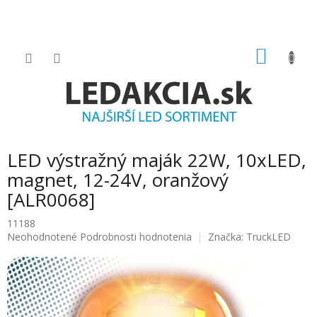
Prejsť
na
obsah
NÁKU
KOŠÍK
LED výstražný maják 22W, 10xLED,
magnet, 12-24V, oranžový
[ALR0068]
11188
Priemerné
Neohodnotené
Podrobnosti hodnotenia
Značka:
TruckLED
hodnotenie
produktu
je
0.0
z
5