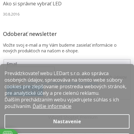
Ako si správne vybrať LED
30.8.2016
Odoberať newsletter
Vložte svoj e-mail a my Vám budeme zasielať informácie o
nových produktoch na našom e-shope.
Email
Prevádzkovateľ webu LEDart s.r.o. ako správca
Súhlasím so spracovávaním poskytnutých osobných údajov
osobných údajov, spracováva na tomto webe súbory
v zmysle
Podmienok ochrany osobných údajov
.
cookies pre zlepšovanie prostredia webových stránok,
PRIHLÁSIŤ SA
pre analytické účely a pre cielenú reklamu.
Ďalším prechádzaním webu vyjadrujete súhlas s ich
používaním.
Ďalšie informácie
Vytvoril Shoptet Premium
Nastavenie