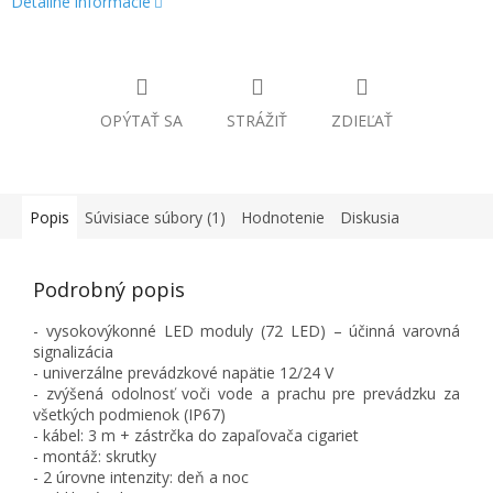
Detailné informácie
OPÝTAŤ SA
STRÁŽIŤ
ZDIEĽAŤ
Popis
Súvisiace súbory (1)
Hodnotenie
Diskusia
Podrobný popis
- vysokovýkonné LED moduly (72 LED) – účinná varovná
signalizácia
- univerzálne prevádzkové napätie 12/24 V
- zvýšená odolnosť voči vode a prachu pre prevádzku za
všetkých podmienok (IP67)
- kábel: 3 m + zástrčka do zapaľovača cigariet
- montáž: skrutky
- 2 úrovne intenzity: deň a noc