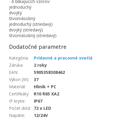
- 6 blikajúcich vzorov:
jednoduchý
dvojitý
štvornásobný
jednoduchý (striedavý)
dvojitý (striedavý)
štvornásobný (striedavý)
Dodatočné parametre
Kategória
:
Prídavné a pracovné svetlá
Záruka
:
2 roky
EAN
:
5905358308462
Výkon (W)
:
37
Materiál
:
Hliník + PC
Certifikáty
:
R10 R65 XA2
IP krytie
:
IP67
Počet diód
:
72 x LED
Napätie
:
12/24V