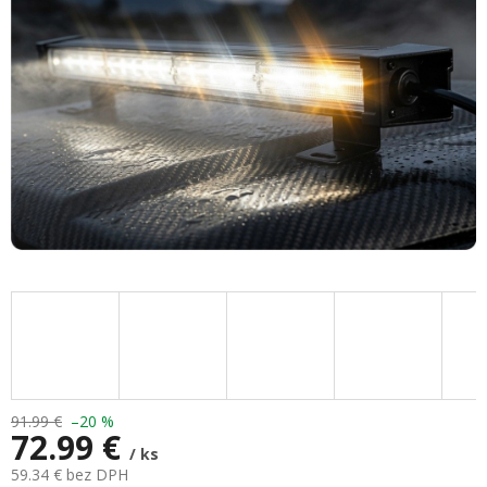
91.99 €
–20 %
72.99 €
/ ks
59.34 € bez DPH