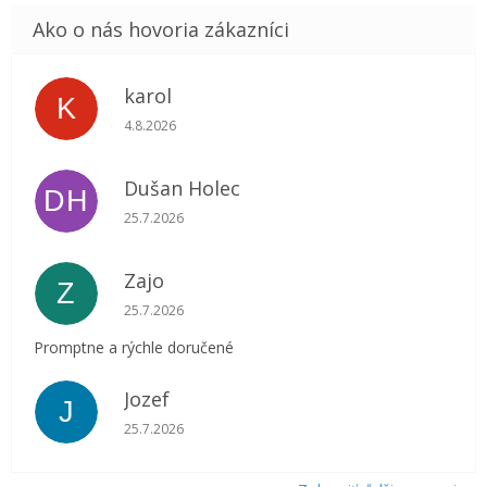
karol
K
Hodnotenie obchodu je 5 z 5 hviezdičiek.
4.8.2026
Dušan Holec
DH
Hodnotenie obchodu je 5 z 5 hviezdičiek.
25.7.2026
Zajo
Z
Hodnotenie obchodu je 5 z 5 hviezdičiek.
25.7.2026
Promptne a rýchle doručené
Jozef
J
Hodnotenie obchodu je 5 z 5 hviezdičiek.
25.7.2026