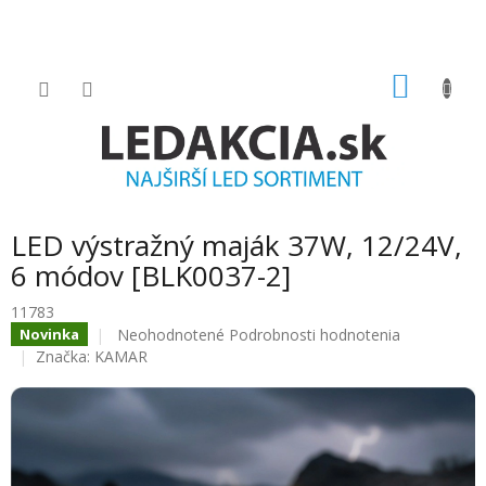
Prejsť
na
obsah
NÁKU
KOŠÍK
LED výstražný maják 37W, 12/24V,
6 módov [BLK0037-2]
11783
Priemerné
Neohodnotené
Podrobnosti hodnotenia
Novinka
hodnotenie
Značka:
KAMAR
produktu
je
0.0
z
5
hviezdičiek.