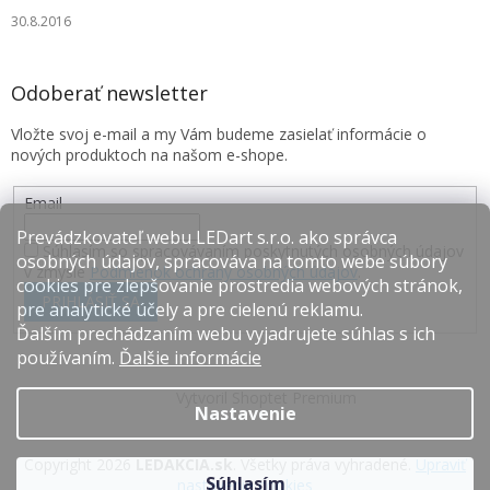
30.8.2016
Odoberať newsletter
Vložte svoj e-mail a my Vám budeme zasielať informácie o
nových produktoch na našom e-shope.
Email
Prevádzkovateľ webu LEDart s.r.o. ako správca
Súhlasím so spracovávaním poskytnutých osobných údajov
osobných údajov, spracováva na tomto webe súbory
v zmysle
Podmienok ochrany osobných údajov
.
cookies pre zlepšovanie prostredia webových stránok,
PRIHLÁSIŤ SA
pre analytické účely a pre cielenú reklamu.
Ďalším prechádzaním webu vyjadrujete súhlas s ich
používaním.
Ďalšie informácie
Vytvoril Shoptet Premium
Nastavenie
Copyright 2026
LEDAKCIA.sk
. Všetky práva vyhradené.
Upraviť
Súhlasím
nastavenie cookies