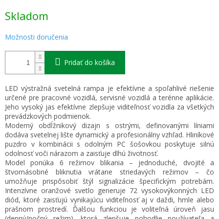
Jednotková
Skladom
cena:
Možnosti doručenia
Pridať do košíka
LED výstražná svetelná rampa je efektívne a spoľahlivé riešenie
určené pre pracovné vozidlá, servisné vozidlá a terénne aplikácie.
Jeho vysoký jas efektívne zlepšuje viditeľnosť vozidla za všetkých
prevádzkových podmienok.
Moderný obdĺžnikový dizajn s ostrými, definovanými líniami
dodáva svetelnej lište dynamický a profesionálny vzhľad. Hliníkové
puzdro v kombinácii s odolným PC šošovkou poskytuje silnú
odolnosť voči nárazom a zaisťuje dlhú životnosť.
Model ponúka 6 režimov blikania – jednoduché, dvojité a
štvornásobné bliknutia vrátane striedavých režimov – čo
umožňuje prispôsobiť štýl signalizácie špecifickým potrebám.
Intenzívne oranžové svetlo generuje 72 vysokovýkonných LED
diód, ktoré zaisťujú vynikajúcu viditeľnosť aj v daždi, hmle alebo
prašnom prostredí. Ďalšou funkciou je voliteľná úroveň jasu
(denný/nočný režim), ktorá zlepšuje pohodlie používateľa a