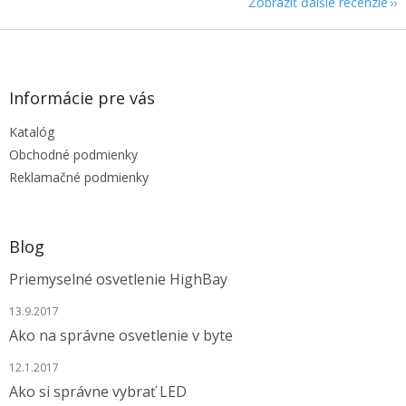
Zobraziť ďalšie recenzie
Z
á
p
ä
Informácie pre vás
t
Katalóg
i
e
Obchodné podmienky
Reklamačné podmienky
Blog
Priemyselné osvetlenie HighBay
13.9.2017
Ako na správne osvetlenie v byte
12.1.2017
Ako si správne vybrať LED