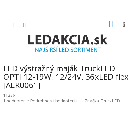
Prejsť
na
obsah
NÁKU
KOŠÍK
LED výstražný maják TruckLED
OPTI 12-19W, 12/24V, 36xLED flex
[ALR0061]
11236
Priemerné
1 hodnotenie
Podrobnosti hodnotenia
Značka:
TruckLED
hodnotenie
produktu
je
5.0
z
5