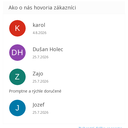
karol
K
Hodnotenie obchodu je 5 z 5 hviezdičiek.
4.8.2026
Dušan Holec
DH
Hodnotenie obchodu je 5 z 5 hviezdičiek.
25.7.2026
Zajo
Z
Hodnotenie obchodu je 5 z 5 hviezdičiek.
25.7.2026
Promptne a rýchle doručené
Jozef
J
Hodnotenie obchodu je 5 z 5 hviezdičiek.
25.7.2026