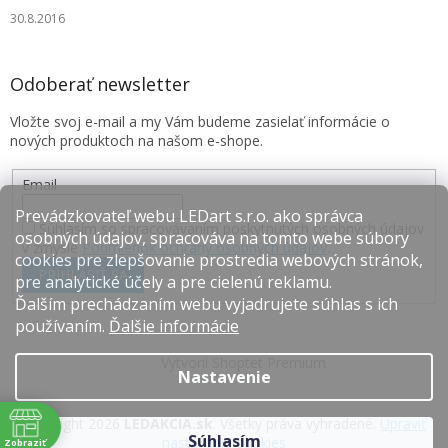
30.8.2016
Odoberať newsletter
Vložte svoj e-mail a my Vám budeme zasielať informácie o
nových produktoch na našom e-shope.
Email
Prevádzkovateľ webu LEDart s.r.o. ako správca
Súhlasím so spracovávaním poskytnutých osobných údajov
osobných údajov, spracováva na tomto webe súbory
v zmysle
Podmienok ochrany osobných údajov
.
cookies pre zlepšovanie prostredia webových stránok,
PRIHLÁSIŤ SA
pre analytické účely a pre cielenú reklamu.
Ďalším prechádzaním webu vyjadrujete súhlas s ich
používaním.
Ďalšie informácie
Vytvoril Shoptet Premium
Nastavenie
Copyright 2026
LEDAKCIA.sk
. Všetky práva vyhradené.
Upraviť
Súhlasím
nastavenie cookies
Zobraziť