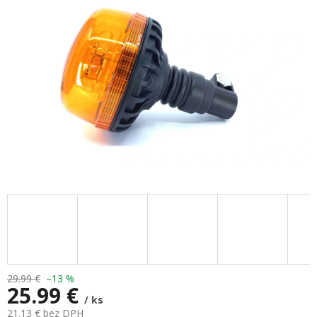
hviezdičiek.
29.99 €
–13 %
25.99 €
/ ks
21.13 € bez DPH