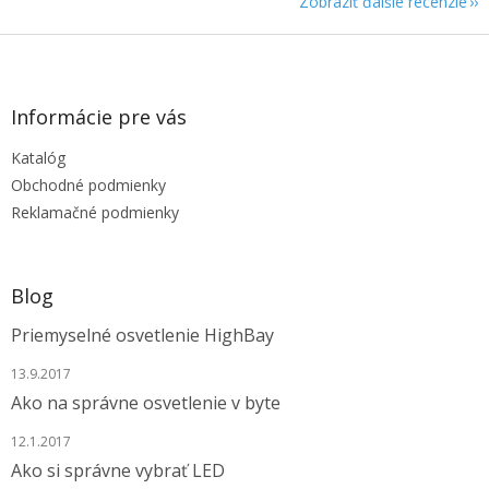
Zobraziť ďalšie recenzie
Z
á
p
ä
Informácie pre vás
t
Katalóg
i
e
Obchodné podmienky
Reklamačné podmienky
Blog
Priemyselné osvetlenie HighBay
13.9.2017
Ako na správne osvetlenie v byte
12.1.2017
Ako si správne vybrať LED