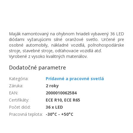
Maják namontovaný na ohybnom hriadeli vybavený 36 LED
diódami vyžarujúcimi silné oranžové svetlo. Určené pre
osobné automobily, nákladné vozidlá, poľnohospodárske
stroje, stavebné stroje, odťahovacie vozidlá atď.
Vyrobené z vysoko kvalitných materiálov.
Dodatočné parametre
Kategória
:
Prídavné a pracovné svetlá
Záruka
:
2 roky
EAN
:
2000010062584
Certifikáty
:
ECE R10, ECE R65
Počet diód
:
36 x LED
Pracovná teplota
:
-30°C - +50°C