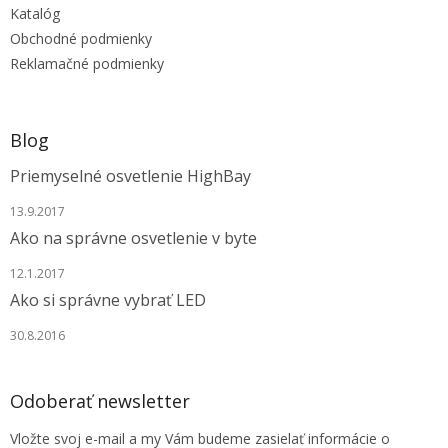
Katalóg
i
e
Obchodné podmienky
Reklamačné podmienky
Blog
Priemyselné osvetlenie HighBay
13.9.2017
Ako na správne osvetlenie v byte
12.1.2017
Ako si správne vybrať LED
30.8.2016
Odoberať newsletter
Vložte svoj e-mail a my Vám budeme zasielať informácie o