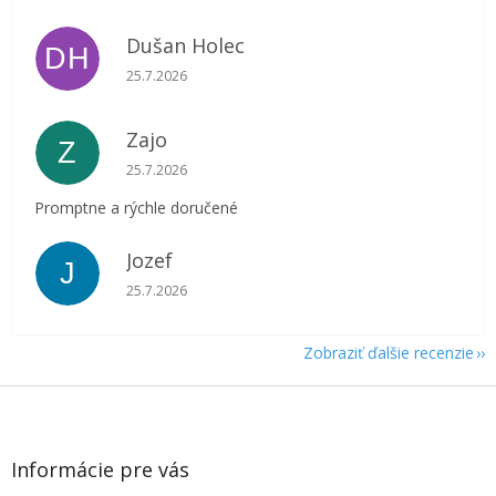
Dušan Holec
DH
Hodnotenie obchodu je 5 z 5 hviezdičiek.
25.7.2026
Zajo
Z
Hodnotenie obchodu je 5 z 5 hviezdičiek.
25.7.2026
Promptne a rýchle doručené
Jozef
J
Hodnotenie obchodu je 5 z 5 hviezdičiek.
25.7.2026
Zobraziť ďalšie recenzie
Z
á
p
ä
Informácie pre vás
t