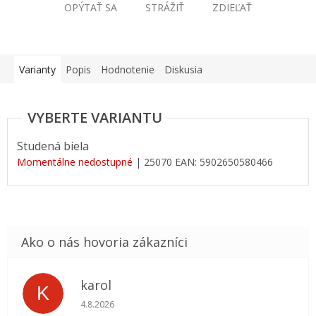
OPÝTAŤ SA
STRÁŽIŤ
ZDIEĽAŤ
Varianty
Popis
Hodnotenie
Diskusia
Studená biela
Momentálne nedostupné
| 25070
EAN:
5902650580466
karol
K
Hodnotenie obchodu je 5 z 5 hviezdičiek.
4.8.2026