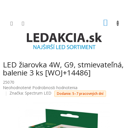
Prejsť
na
obsah
NÁKU
KOŠÍK
LED žiarovka 4W, G9, stmievateľná,
balenie 3 ks [WOJ+14486]
25070
Priemerné
Neohodnotené
Podrobnosti hodnotenia
hodnotenie
Značka:
Spectrum LED
Dodanie: 5–7 pracovných dní
produktu
je
0.0
z
5
hviezdičiek.