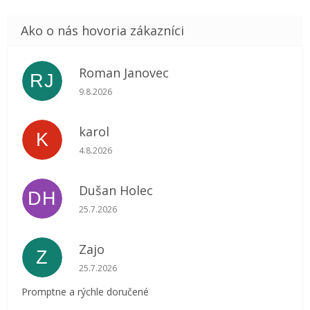
Roman Janovec
RJ
Hodnotenie obchodu je 5 z 5 hviezdičiek.
9.8.2026
karol
K
Hodnotenie obchodu je 5 z 5 hviezdičiek.
4.8.2026
Dušan Holec
DH
Hodnotenie obchodu je 5 z 5 hviezdičiek.
25.7.2026
Zajo
Z
Hodnotenie obchodu je 5 z 5 hviezdičiek.
25.7.2026
Promptne a rýchle doručené