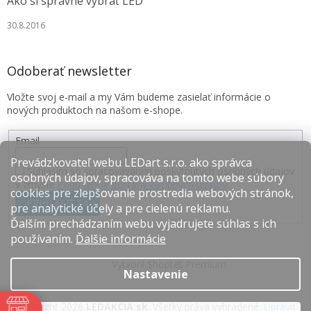
Ako si správne vybrať LED
30.8.2016
Odoberať newsletter
Vložte svoj e-mail a my Vám budeme zasielať informácie o
nových produktoch na našom e-shope.
Email
Prevádzkovateľ webu LEDart s.r.o. ako správca
Súhlasím so spracovávaním poskytnutých osobných údajov
osobných údajov, spracováva na tomto webe súbory
v zmysle
Podmienok ochrany osobných údajov
.
cookies pre zlepšovanie prostredia webových stránok,
PRIHLÁSIŤ SA
pre analytické účely a pre cielenú reklamu.
Ďalším prechádzaním webu vyjadrujete súhlas s ich
používaním.
Ďalšie informácie
Vytvoril Shoptet Premium
Nastavenie
Copyright 2026
LEDAKCIA.sk
. Všetky práva vyhradené.
Upraviť