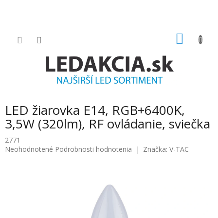
Prejsť
na
obsah
NÁKU
KOŠÍK
LED žiarovka E14, RGB+6400K,
3,5W (320lm), RF ovládanie, sviečka
2771
Priemerné
Neohodnotené
Podrobnosti hodnotenia
Značka:
V-TAC
hodnotenie
produktu
je
0.0
z
5
hviezdičiek.