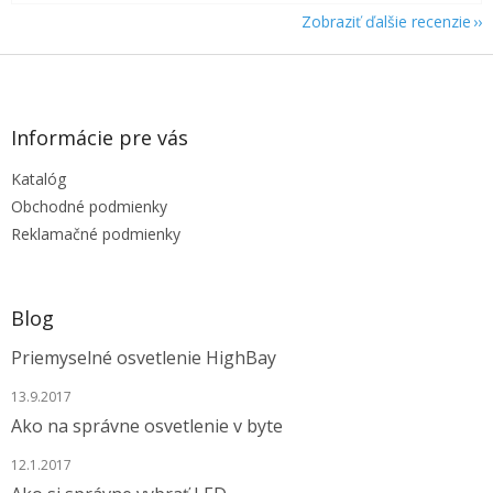
Zobraziť ďalšie recenzie
Z
á
p
ä
Informácie pre vás
t
Katalóg
i
e
Obchodné podmienky
Reklamačné podmienky
Blog
Priemyselné osvetlenie HighBay
13.9.2017
Ako na správne osvetlenie v byte
12.1.2017