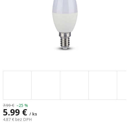
7.99 €
–25 %
5.99 €
/ ks
4.87 € bez DPH
Jednotková