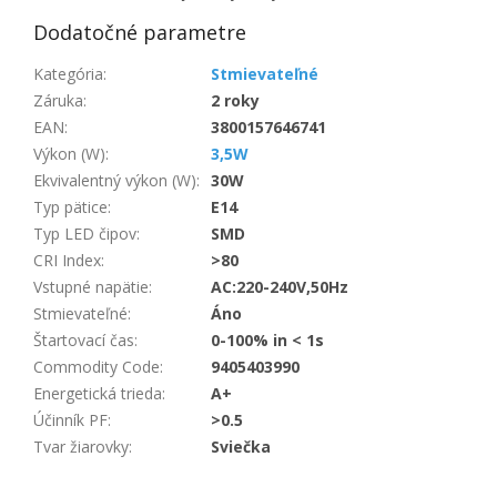
Dodatočné parametre
Kategória
:
Stmievateľné
Záruka
:
2 roky
EAN
:
3800157646741
Výkon (W)
:
3,5W
Ekvivalentný výkon (W)
:
30W
Typ pätice
:
E14
Typ LED čipov
:
SMD
CRI Index
:
>80
Vstupné napätie
:
AC:220-240V,50Hz
Stmievateľné
:
Áno
Štartovací čas
:
0-100% in < 1s
Commodity Code
:
9405403990
Energetická trieda
:
A+
Účinník PF
:
>0.5
Tvar žiarovky
:
Sviečka