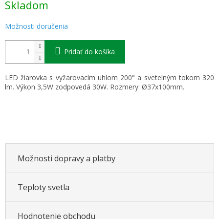
Skladom
cena:
Možnosti doručenia
Pridať do košíka
LED žiarovka s vyžarovacím uhlom 200° a svetelným tokom 320
lm. Výkon 3,5W zodpovedá 30W. Rozmery: Ø37x100mm.
Možnosti dopravy a platby
Teploty svetla
Hodnotenie obchodu