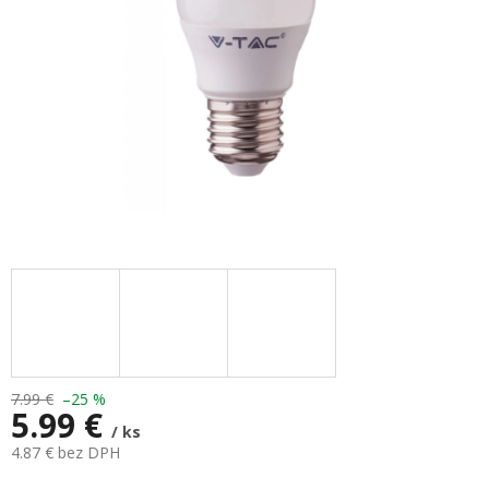
7.99 €
–25 %
5.99 €
/ ks
4.87 € bez DPH
Jednotková