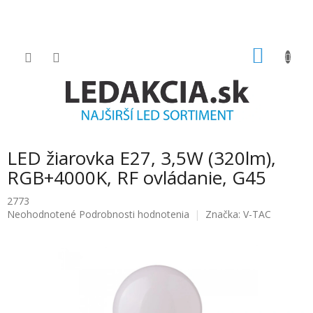
Prejsť
na
obsah
NÁKU
KOŠÍK
LED žiarovka E27, 3,5W (320lm),
RGB+4000K, RF ovládanie, G45
2773
Priemerné
Neohodnotené
Podrobnosti hodnotenia
Značka:
V-TAC
hodnotenie
produktu
je
0.0
z
5
hviezdičiek.