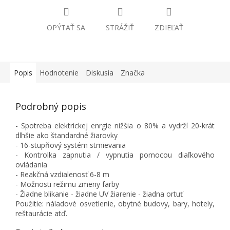
OPÝTAŤ SA
STRÁŽIŤ
ZDIEĽAŤ
Popis
Hodnotenie
Diskusia
Značka
Podrobný popis
- Spotreba elektrickej enrgie nižšia o 80% a vydrží 20-krát
dlhšie ako štandardné žiarovky
- 16-stupňový systém stmievania
- Kontrolka zapnutia / vypnutia pomocou diaľkového
ovládania
- Reakčná vzdialenosť 6-8 m
- Možnosti režimu zmeny farby
- Žiadne blikanie - žiadne UV žiarenie - žiadna ortuť
Použitie: náladové osvetlenie, obytné budovy, bary, hotely,
reštaurácie atď.