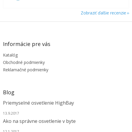
Zobraziť ďalšie recenzie
Z
á
p
ä
Informácie pre vás
t
Katalóg
i
e
Obchodné podmienky
Reklamačné podmienky
Blog
Priemyselné osvetlenie HighBay
13.9.2017
Ako na správne osvetlenie v byte
12.1.2017