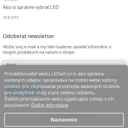
Ako si správne vybrať LED
30.8.2016
Odoberať newsletter
Vložte svoj e-mail a my Vám budeme zasielať informácie o
nových produktoch na našom e-shope.
Email
Prevádzkovateľ webu LEDart s.r.o. ako správca
Súhlasím so spracovávaním poskytnutých osobných údajov
osobných údajov, spracováva na tomto webe súbory
v zmysle
Podmienok ochrany osobných údajov
.
cookies pre zlepšovanie prostredia webových stránok,
PRIHLÁSIŤ SA
pre analytické účely a pre cielenú reklamu.
Ďalším prechádzaním webu vyjadrujete súhlas s ich
používaním.
Ďalšie informácie
Vytvoril Shoptet Premium
Nastavenie