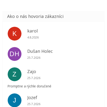
karol
K
Hodnotenie obchodu je 5 z 5 hviezdičiek.
4.8.2026
Dušan Holec
DH
Hodnotenie obchodu je 5 z 5 hviezdičiek.
25.7.2026
Zajo
Z
Hodnotenie obchodu je 5 z 5 hviezdičiek.
25.7.2026
Promptne a rýchle doručené
Jozef
J
Hodnotenie obchodu je 5 z 5 hviezdičiek.
25.7.2026