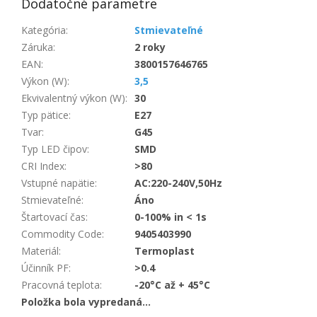
Dodatočné parametre
Kategória
:
Stmievateľné
Záruka
:
2 roky
EAN
:
3800157646765
Výkon (W)
:
3,5
Ekvivalentný výkon (W)
:
30
Typ pätice
:
E27
Tvar
:
G45
Typ LED čipov
:
SMD
CRI Index
:
>80
Vstupné napätie
:
AC:220-240V,50Hz
Stmievateľné
:
Áno
Štartovací čas
:
0-100% in < 1s
Commodity Code
:
9405403990
Materiál
:
Termoplast
Účinník PF
:
>0.4
Pracovná teplota
:
-20°C až + 45°C
Položka bola vypredaná…