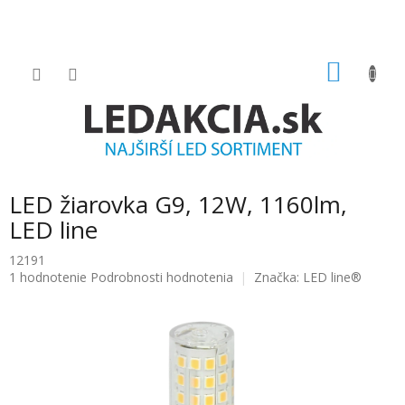
Prejsť
na
obsah
NÁKU
KOŠÍK
LED žiarovka G9, 12W, 1160lm,
LED line
12191
Priemerné
1 hodnotenie
Podrobnosti hodnotenia
Značka:
LED line®
hodnotenie
produktu
je
5.0
z
5
hviezdičiek.