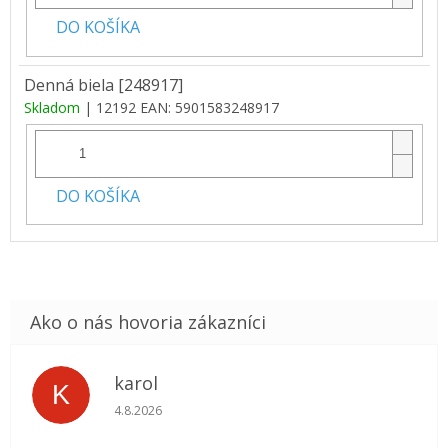
DO KOŠÍKA
Denná biela [248917]
Skladom
| 12192
EAN:
5901583248917
DO KOŠÍKA
karol
K
Hodnotenie obchodu je 5 z 5 hviezdičiek.
4.8.2026