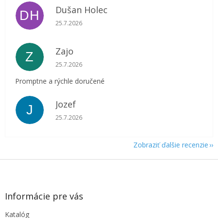
Dušan Holec
DH
Hodnotenie obchodu je 5 z 5 hviezdičiek.
25.7.2026
Zajo
Z
Hodnotenie obchodu je 5 z 5 hviezdičiek.
25.7.2026
Promptne a rýchle doručené
Jozef
J
Hodnotenie obchodu je 5 z 5 hviezdičiek.
25.7.2026
Zobraziť ďalšie recenzie
Z
á
p
ä
Informácie pre vás
t
Katalóg
i