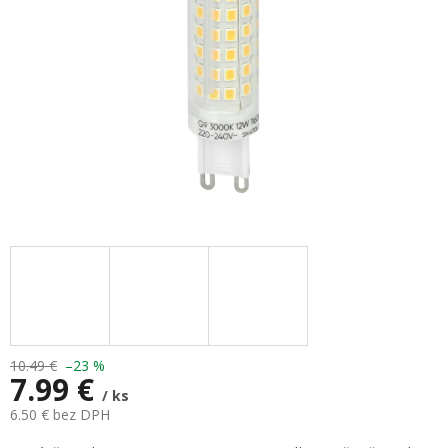
10.49 €
–23 %
7.99 €
/ ks
6.50 € bez DPH
Jednotková