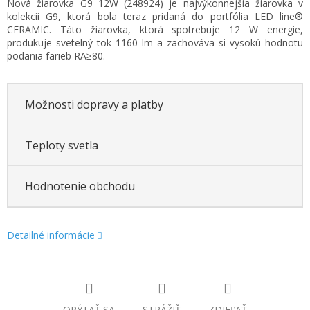
Nová žiarovka G9 12W (248924) je najvýkonnejšia žiarovka v
cena:
kolekcii G9, ktorá bola teraz pridaná do portfólia LED line®
CERAMIC. Táto žiarovka, ktorá spotrebuje 12 W energie,
produkuje svetelný tok 1160 lm a zachováva si vysokú hodnotu
podania farieb RA≥80.
Možnosti dopravy a platby
Teploty svetla
Hodnotenie obchodu
Detailné informácie
OPÝTAŤ SA
STRÁŽIŤ
ZDIEĽAŤ