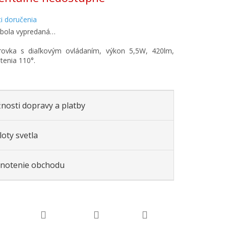
i doručenia
 bola vypredaná…
rovka s diaľkovým ovládaním, výkon 5,5W, 420lm,
etenia 110°.
nosti dopravy a platby
oty svetla
notenie obchodu