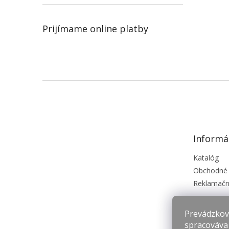
Prijímame online platby
Z
á
p
ä
t
Informá
i
e
Katalóg
Obchodné
Reklamačn
Prevádzkova
spracováva