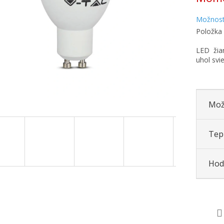
Možnost
Položka
LED žia
uhol svi
Mož
Tepl
Hod