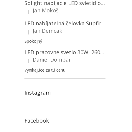
Solight nabíjacie LED svietidlo, 600lm, 2200mAh Li-Ion, USB nabíjanie [WN22]
Jan Mokoš
|
Hodnotenie produktu je 5 z 5 hviezdičiek.
LED nabíjateľná čelovka Supfire HL06, 3 módy + SOS + senzor, nabíjanie cez Micro-USB, 5W, 500lm, 300m
Jan Demcak
|
Hodnotenie produktu je 5 z 5 hviezdičiek.
Spokojný
LED pracovné svetlo 30W, 2600LM, 12V/24V, IP67/2-PACK! [LB0087]
Daniel Dombai
|
Hodnotenie produktu je 5 z 5 hviezdičiek.
Vynikajúce za tú cenu
Instagram
Facebook