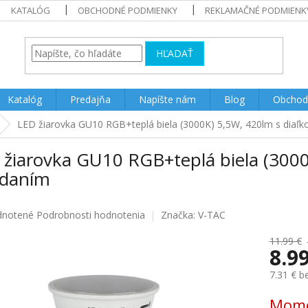
KATALÓG
OBCHODNÉ PODMIENKY
REKLAMAČNÉ PODMIENK
HĽADAŤ
Katalóg
Predajňa
Napíšte nám
Blog
Obchod
LED žiarovka GU10 RGB+teplá biela (3000K) 5,5W, 420lm s diaľ
 žiarovka GU10 RGB+teplá biela (3000
ádaním
rné
notené
Podrobnosti hodnotenia
Značka:
V-TAC
enie
u
11.99 €
8.9
7.31 € 
Jednotk
Mome
iek.
cena: