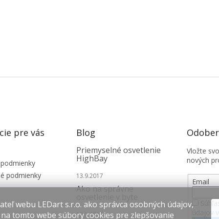
cie pre vás
Blog
Odobera
Priemyselné osvetlenie
Vložte sv
HighBay
nových pr
 podmienky
é podmienky
13.9.2017
Email
Ako na správne
osvetlenie v byte
Súhla
teľ webu LEDart s.r.o. ako správca osobných údajov,
údajov 
 na tomto webe súbory cookies pre zlepšovanie
12.1.2017