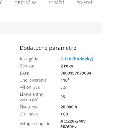
Č
OPÝTAŤ SA
STRÁŽIŤ
ZDIEĽAŤ
Dodatočné parametre
Kategória
:
GU10 (bodovky)
Záruka
:
2 roky
EAN
:
3800157679084
Uhol svietenia
:
110°
Výkon (W)
:
5,5
Ekvivalentný
35
výkon (W)
:
Životnosť
:
20 000 h
CRI Index
:
>80
AC:220-240V
Vstupné napätie
:
50/60Hz