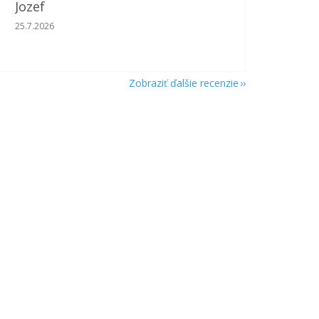
Jozef
Hodnotenie obchodu je 5 z 5 hviezdičiek.
25.7.2026
Zobraziť ďalšie recenzie