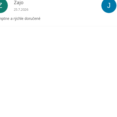
Zajo
Z
J
Hodnotenie obchodu je 5 z 5 hviezdičiek.
25.7.2026
ptne a rýchle doručené