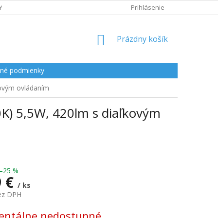
Y
Prihlásenie
NÁKUPNÝ
Prázdny košík
KOŠÍK
né podmienky
kovým ovládaním
K) 5,5W, 420lm s diaľkovým
–25 %
9 €
/ ks
bez DPH
ová
ntálne nedostupné