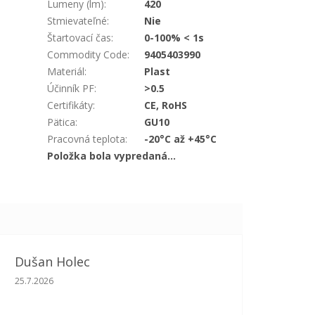
Lumeny (lm)
:
420
Stmievateľné
:
Nie
Štartovací čas
:
0-100% < 1s
Commodity Code
:
9405403990
Materiál
:
Plast
Účinník PF
:
>0.5
Certifikáty
:
CE, RoHS
Pätica
:
GU10
Pracovná teplota
:
-20°C až +45°C
Položka bola vypredaná…
Dušan Holec
Hodnotenie obchodu je 5 z 5 hviezdičiek.
25.7.2026