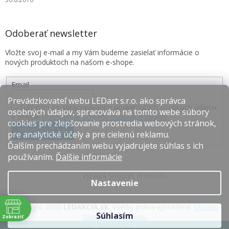
Odoberať newsletter
Vložte svoj e-mail a my Vám budeme zasielať informácie o
nových produktoch na našom e-shope.
Email
Prevádzkovateľ webu LEDart s.r.o. ako správca
Súhlasím so spracovávaním poskytnutých osobných údajov
osobných údajov, spracováva na tomto webe súbory
v zmysle
Podmienok ochrany osobných údajov
.
cookies pre zlepšovanie prostredia webových stránok,
PRIHLÁSIŤ SA
pre analytické účely a pre cielenú reklamu.
Ďalším prechádzaním webu vyjadrujete súhlas s ich
používaním.
Ďalšie informácie
Vytvoril Shoptet Premium
Nastavenie
Copyright 2026
LEDAKCIA.sk
. Všetky práva vyhradené.
Upraviť
Súhlasím
nastavenie cookies
Zobraziť
e