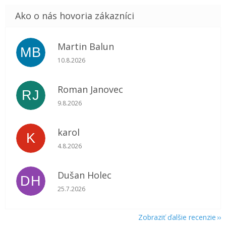
Martin Balun
MB
Hodnotenie obchodu je 5 z 5 hviezdičiek.
10.8.2026
Roman Janovec
RJ
Hodnotenie obchodu je 5 z 5 hviezdičiek.
9.8.2026
karol
K
Hodnotenie obchodu je 5 z 5 hviezdičiek.
4.8.2026
Dušan Holec
DH
Hodnotenie obchodu je 5 z 5 hviezdičiek.
25.7.2026
Zobraziť ďalšie recenzie