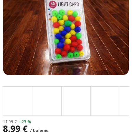
hviezdičiek.
11.99 €
–25 %
8.99 €
/ balenie