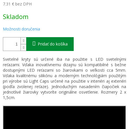
7.31 € bez DPH
Jednotková
Skladom
cena:
Možnosti doručenia
Pridať do košíka
Svetelné kryty sú určené iba na použitie s LED svetelnými
reťazami. Vďaka inovatívnemu dizajnu sú kompatibilné s bežne
dostupnými LED reťazami so žiarovkami o veľkosti cca 5mm.
Vďaka kvalitnému silikónu a moderným technológiám použitým
pri výrobe sú Light Caps určené na použitie v interiéri aj exteriéri
(podľa zvolenej reťaze). Jednoduchým nasadením čiapočiek na
jednotlivé žiarovky vytvoríte originálne osvetlenie. Rozmery 2 x
1,5cm.