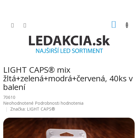
Prejsť
na
obsah
NÁKU
KOŠÍK
LIGHT CAPS® mix
žltá+zelená+modrá+červená, 40ks v
balení
70610
Priemerné
Neohodnotené
Podrobnosti hodnotenia
hodnotenie
Značka:
LIGHT CAPS®
produktu
je
0.0
z
5