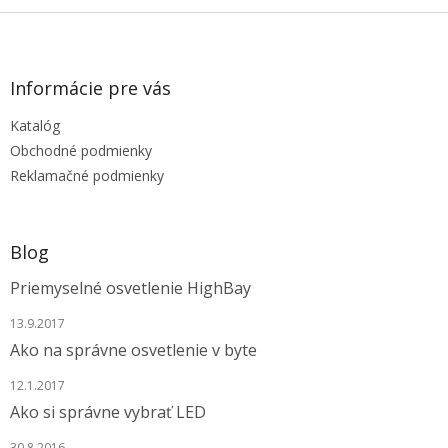
Z
á
p
ä
Informácie pre vás
t
Katalóg
i
e
Obchodné podmienky
Reklamačné podmienky
Blog
Priemyselné osvetlenie HighBay
13.9.2017
Ako na správne osvetlenie v byte
12.1.2017
Ako si správne vybrať LED
30.8.2016