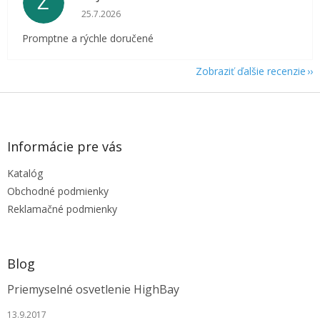
Z
Hodnotenie obchodu je 5 z 5 hviezdičiek.
25.7.2026
Promptne a rýchle doručené
Zobraziť ďalšie recenzie
Z
á
p
ä
Informácie pre vás
t
Katalóg
i
e
Obchodné podmienky
Reklamačné podmienky
Blog
Priemyselné osvetlenie HighBay
13.9.2017