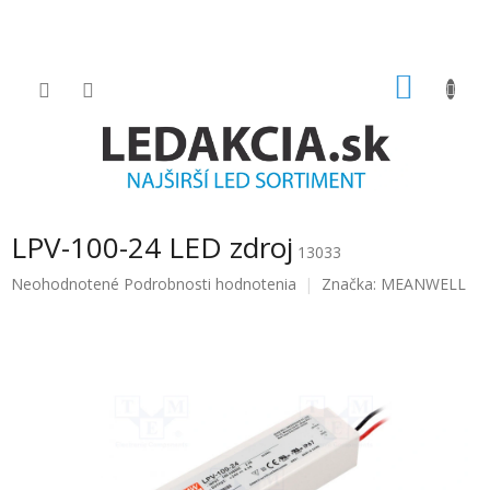
Prejsť
na
obsah
NÁKU
KOŠÍK
LPV-100-24 LED zdroj
13033
Priemerné
Neohodnotené
Podrobnosti hodnotenia
Značka:
MEANWELL
hodnotenie
produktu
je
0.0
z
5
hviezdičiek.