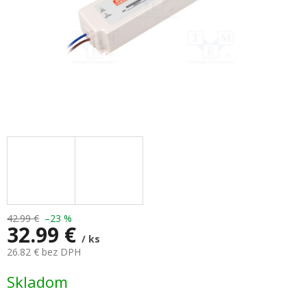
42.99 €
–23 %
32.99 €
/ ks
26.82 € bez DPH
Jednotková
Skladom
cena: