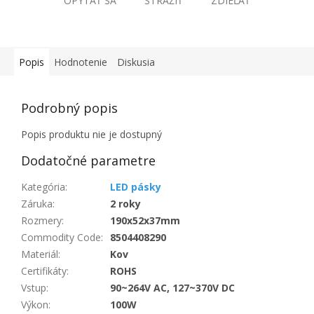
OPÝTAŤ SA
STRÁŽIŤ
ZDIEĽAŤ
Popis
Hodnotenie
Diskusia
Podrobný popis
Popis produktu nie je dostupný
Dodatočné parametre
Kategória
:
LED pásky
Záruka
:
2 roky
Rozmery
:
190x52x37mm
Commodity Code
:
8504408290
Materiál
:
Kov
Certifikáty
:
ROHS
Vstup
:
90~264V AC, 127~370V DC
Výkon
:
100W