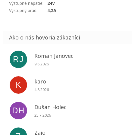
Výstupné napätie
:
24V
Výstupný prúd
:
4,2A
Roman Janovec
RJ
Hodnotenie obchodu je 5 z 5 hviezdičiek.
9.8.2026
karol
K
Hodnotenie obchodu je 5 z 5 hviezdičiek.
4.8.2026
Dušan Holec
DH
Hodnotenie obchodu je 5 z 5 hviezdičiek.
25.7.2026
Zajo