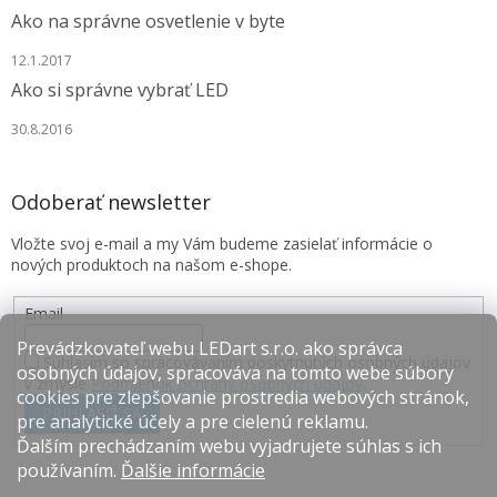
Ako na správne osvetlenie v byte
12.1.2017
Ako si správne vybrať LED
30.8.2016
Odoberať newsletter
Vložte svoj e-mail a my Vám budeme zasielať informácie o
nových produktoch na našom e-shope.
Email
Prevádzkovateľ webu LEDart s.r.o. ako správca
Súhlasím so spracovávaním poskytnutých osobných údajov
osobných údajov, spracováva na tomto webe súbory
v zmysle
Podmienok ochrany osobných údajov
.
cookies pre zlepšovanie prostredia webových stránok,
PRIHLÁSIŤ SA
pre analytické účely a pre cielenú reklamu.
Ďalším prechádzaním webu vyjadrujete súhlas s ich
používaním.
Ďalšie informácie