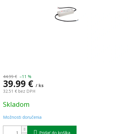
44.99 €
–11 %
39.99 €
/ ks
32.51 € bez DPH
Jednotková
Skladom
cena:
Možnosti doručenia
Pridať do košíka