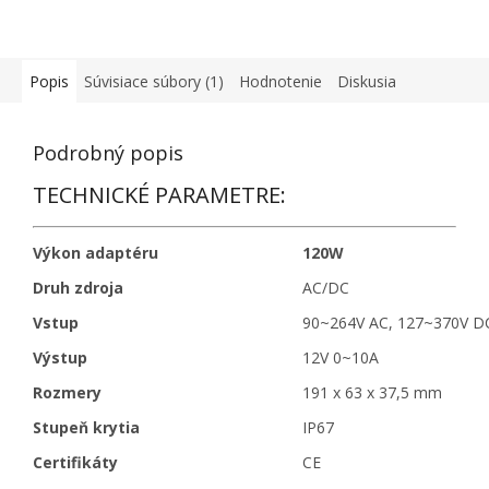
Popis
Súvisiace súbory (1)
Hodnotenie
Diskusia
Podrobný popis
TECHNICKÉ PARAMETRE:
Výkon adaptéru
120W
Druh zdroja
AC/DC
Vstup
90~264V AC, 127~370V D
Výstup
12V 0~10A
Rozmery
191 x 63 x 37,5 mm
Stupeň krytia
IP67
Certifikáty
CE