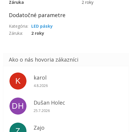
Záruka
2 roky
Dodatočné parametre
Kategória
:
LED pásky
Záruka
:
2 roky
karol
K
Hodnotenie obchodu je 5 z 5 hviezdičiek.
4.8.2026
Dušan Holec
DH
Hodnotenie obchodu je 5 z 5 hviezdičiek.
25.7.2026
Zajo
Z