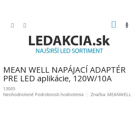
Prejsť
na
obsah
NÁKU
KOŠÍK
MEAN WELL NAPÁJACÍ ADAPTÉR
PRE LED aplikácie, 120W/10A
13005
Priemerné
Neohodnotené
Podrobnosti hodnotenia
Značka:
MEANWELL
hodnotenie
produktu
je
0.0
z
5
hviezdičiek.