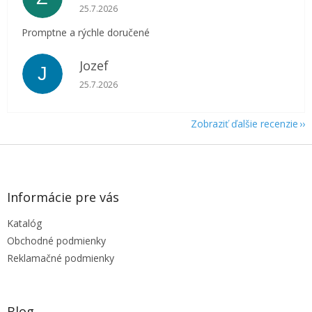
Hodnotenie obchodu je 5 z 5 hviezdičiek.
25.7.2026
Promptne a rýchle doručené
Jozef
J
Hodnotenie obchodu je 5 z 5 hviezdičiek.
25.7.2026
Zobraziť ďalšie recenzie
Z
á
p
ä
Informácie pre vás
t
Katalóg
i
e
Obchodné podmienky
Reklamačné podmienky
Blog