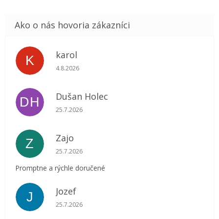
karol
K
Hodnotenie obchodu je 5 z 5 hviezdičiek.
4.8.2026
Dušan Holec
DH
Hodnotenie obchodu je 5 z 5 hviezdičiek.
25.7.2026
Zajo
Z
Hodnotenie obchodu je 5 z 5 hviezdičiek.
25.7.2026
Promptne a rýchle doručené
Jozef
J
Hodnotenie obchodu je 5 z 5 hviezdičiek.
25.7.2026