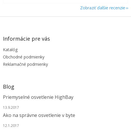
Zobraziť ďalšie recenzie
Z
á
p
ä
Informácie pre vás
t
Katalóg
i
e
Obchodné podmienky
Reklamačné podmienky
Blog
Priemyselné osvetlenie HighBay
13.9.2017
Ako na správne osvetlenie v byte
12.1.2017