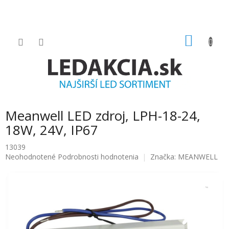
Prejsť
na
obsah
NÁKU
KOŠÍK
Meanwell LED zdroj, LPH-18-24,
18W, 24V, IP67
13039
Priemerné
Neohodnotené
Podrobnosti hodnotenia
Značka:
MEANWELL
hodnotenie
produktu
je
0.0
z
5
hviezdičiek.