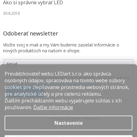
Ako si správne vybrať LED
30.8.2016
Odoberať newsletter
Vložte svoj e-mail a my Vám budeme zasielať informácie o
nových produktoch na našom e-shope.
Email
Prevádzkovateľ webu LEDart s.r.o. ako správca
Súhlasím so spracovávaním poskytnutých osobných údajov
osobných údajov, spracováva na tomto webe súbory
v zmysle
Podmienok ochrany osobných údajov
.
cookies pre zlepšovanie prostredia webových stránok,
PRIHLÁSIŤ SA
pre analytické účely a pre cielenú reklamu.
Ďalším prechádzaním webu vyjadrujete súhlas s ich
používaním.
Ďalšie informácie
Vytvoril Shoptet Premium
Nastavenie