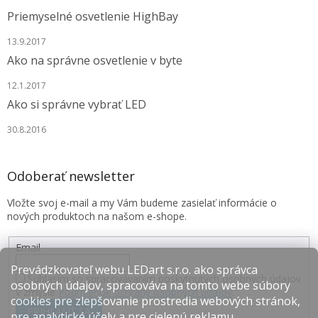
Priemyselné osvetlenie HighBay
13.9.2017
Ako na správne osvetlenie v byte
12.1.2017
Ako si správne vybrať LED
30.8.2016
Odoberať newsletter
Vložte svoj e-mail a my Vám budeme zasielať informácie o
nových produktoch na našom e-shope.
Email
Prevádzkovateľ webu LEDart s.r.o. ako správca
Súhlasím so spracovávaním poskytnutých osobných údajov
osobných údajov, spracováva na tomto webe súbory
v zmysle
Podmienok ochrany osobných údajov
.
cookies pre zlepšovanie prostredia webových stránok,
PRIHLÁSIŤ SA
pre analytické účely a pre cielenú reklamu.