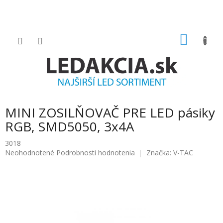
Prejsť
na
obsah
NÁKU
KOŠÍK
MINI ZOSILŇOVAČ PRE LED pásiky
RGB, SMD5050, 3x4A
3018
Priemerné
Neohodnotené
Podrobnosti hodnotenia
Značka:
V-TAC
hodnotenie
produktu
je
0.0
z
5
hviezdičiek.