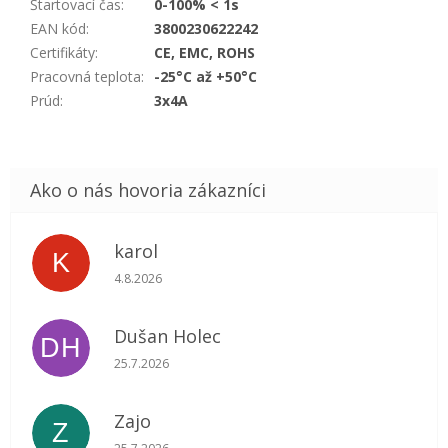
Štartovací čas
:
0-100% < 1s
EAN kód
:
3800230622242
Certifikáty
:
CE, EMC, ROHS
Pracovná teplota
:
-25°C až +50°C
Prúd
:
3x4A
karol
K
Hodnotenie obchodu je 5 z 5 hviezdičiek.
4.8.2026
Dušan Holec
DH
Hodnotenie obchodu je 5 z 5 hviezdičiek.
25.7.2026
Zajo
Z
Hodnotenie obchodu je 5 z 5 hviezdičiek.