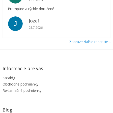
25.7.2026
Promptne a rýchle doručené
Jozef
J
Hodnotenie obchodu je 5 z 5 hviezdičiek.
25.7.2026
Zobraziť ďalšie recenzie
Z
á
p
ä
Informácie pre vás
t
Katalóg
i
e
Obchodné podmienky
Reklamačné podmienky
Blog