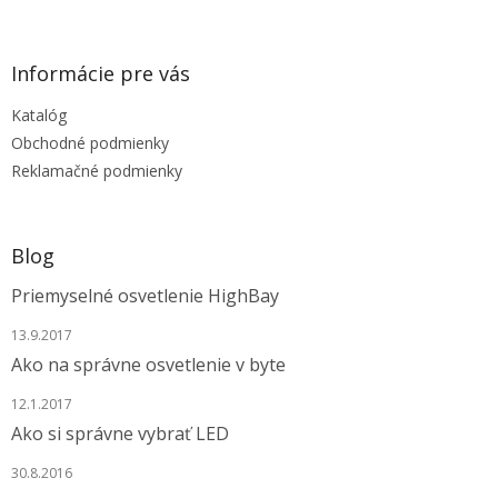
á
p
ä
Informácie pre vás
t
Katalóg
i
e
Obchodné podmienky
Reklamačné podmienky
Blog
Priemyselné osvetlenie HighBay
13.9.2017
Ako na správne osvetlenie v byte
12.1.2017
Ako si správne vybrať LED
30.8.2016