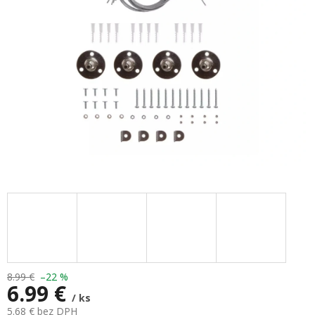
hviezdičiek.
8.99 €
–22 %
6.99 €
/ ks
5.68 € bez DPH