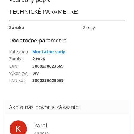
Podrobný popis
TECHNICKÉ PARAMETRE:
Záruka
2 roky
Dodatočné parametre
Kategória
:
Montážne sady
Záruka
:
2 roky
EAN
:
3800230623669
Výkon (W)
:
0W
EAN kód
:
3800230623669
karol
K
Hodnotenie obchodu je 5 z 5 hviezdičiek.
4.8.2026