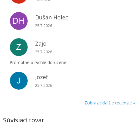
Dušan Holec
DH
Hodnotenie obchodu je 5 z 5 hviezdičiek.
25.7.2026
Zajo
Z
Hodnotenie obchodu je 5 z 5 hviezdičiek.
25.7.2026
Promptne a rýchle doručené
Jozef
J
Hodnotenie obchodu je 5 z 5 hviezdičiek.
25.7.2026
Zobraziť ďalšie recenzie
Súvisiaci tovar