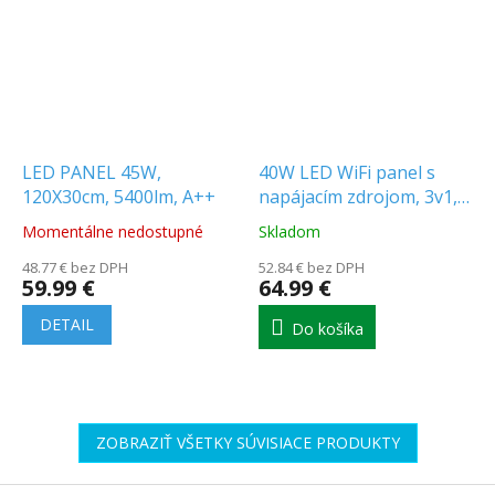
LED PANEL 45W,
40W LED WiFi panel s
120X30cm, 5400lm, A++
napájacím zdrojom, 3v1,
59,5x59,5 cm (4800Lm)
Momentálne nedostupné
Skladom
Priemerné
Priemerné
hodnotenie
hodnotenie
48.77 € bez DPH
52.84 € bez DPH
produktu
produktu
59.99 €
64.99 €
je
je
5.0
5.0
DETAIL
Do košíka
z
z
5
5
hviezdičiek.
hviezdičiek.
ZOBRAZIŤ VŠETKY SÚVISIACE PRODUKTY
Z