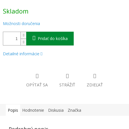
Jednotková
Skladom
cena:
Možnosti doručenia
Pridať do košíka
Detailné informácie
OPÝTAŤ SA
STRÁŽIŤ
ZDIEĽAŤ
Popis
Hodnotenie
Diskusia
Značka