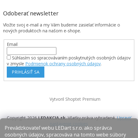
Odoberať newsletter
Vložte svoj e-mail a my Vám budeme zasielať informácie o
nových produktoch na našom e-shope.
Email
Súhlasím so spracovávaním poskytnutých osobných údajov
v zmysle
Podmienok ochrany osobných údajov
.
PRIHLÁSIŤ SA
Vytvoril Shoptet Premium
Copyright 2026
LEDAKCIA.sk
. Všetky práva vyhradené.
Upraviť
nastavenie cookies
Prevádzkovateľ webu LEDart s.r.o. ako správca
osobných údajov, spracováva na tomto webe súbory