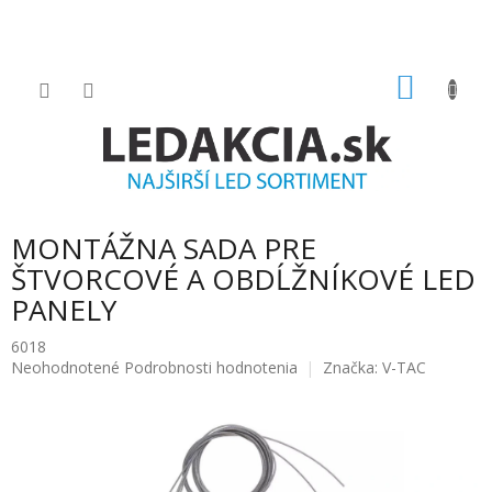
Prejsť
na
obsah
NÁKU
KOŠÍK
MONTÁŽNA SADA PRE
ŠTVORCOVÉ A OBDĹŽNÍKOVÉ LED
PANELY
6018
Priemerné
Neohodnotené
Podrobnosti hodnotenia
Značka:
V-TAC
hodnotenie
produktu
je
0.0
z
5