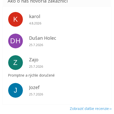
karol
K
Hodnotenie obchodu je 5 z 5 hviezdičiek.
4.8.2026
Dušan Holec
DH
Hodnotenie obchodu je 5 z 5 hviezdičiek.
25.7.2026
Zajo
Z
Hodnotenie obchodu je 5 z 5 hviezdičiek.
25.7.2026
Promptne a rýchle doručené
Jozef
J
Hodnotenie obchodu je 5 z 5 hviezdičiek.
25.7.2026
Zobraziť ďalšie recenzie