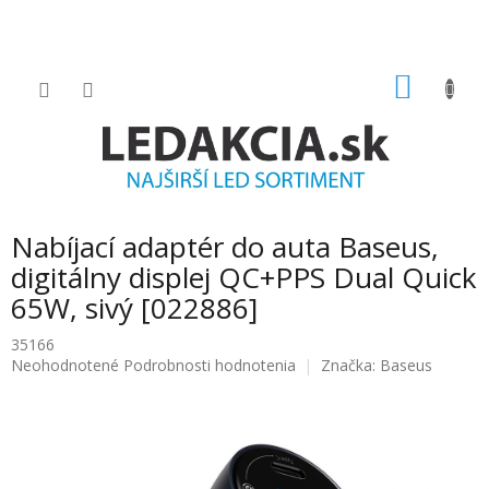
Prejsť
na
obsah
NÁKU
KOŠÍK
Nabíjací adaptér do auta Baseus,
digitálny displej QC+PPS Dual Quick
65W, sivý [022886]
35166
Priemerné
Neohodnotené
Podrobnosti hodnotenia
Značka:
Baseus
hodnotenie
produktu
je
0.0
z
5