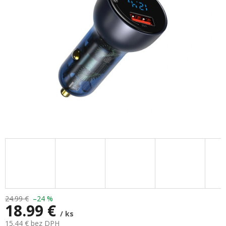
hviezdičiek.
24.99 €
–24 %
18.99 €
/ ks
15.44 € bez DPH