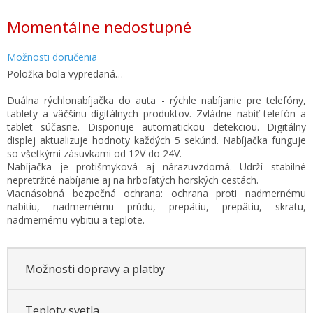
Jednotková
Momentálne nedostupné
cena:
Možnosti doručenia
Položka bola vypredaná…
Duálna rýchlonabíjačka do auta - rýchle nabíjanie pre telefóny,
tablety a väčšinu digitálnych produktov. Zvládne nabiť telefón a
tablet súčasne. Disponuje automatickou detekciou. Digitálny
displej aktualizuje hodnoty každých 5 sekúnd. Nabíjačka funguje
so všetkými zásuvkami od 12V do 24V.
Nabíjačka je protišmyková aj nárazuvzdorná. Udrží stabilné
nepretržité nabíjanie aj na hrboľatých horských cestách.
Viacnásobná bezpečná ochrana: ochrana proti nadmernému
nabitiu, nadmernému prúdu, prepätiu, prepätiu, skratu,
nadmernému vybitiu a teplote.
Možnosti dopravy a platby
Teploty svetla