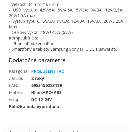
- Veľkosť: 34 mm * 68 mm
- USB výstup: 4,5V/5A; 5V/4,5A; 5V/3A; 9V/3A; 12V/2,5A;
20V/1,5A max
- Výstup typu C: 5V/3A; 9V/3A; 12V/3A; 15V/3A; 20V/3,25A
Max
- Celkový výkon: 18W+45W (63W)
Kompatibilné s:
- iPhone iPad Séria iPod
- Smartfóny a tablety Samsung Sony HTC LG Huawei atď.
Dodatočné parametre
Kategória
:
PRÍSLUŠENSTVO
Záruka
:
2 roky
EAN
:
6953156223189
Materiál
:
Hliník+PC+ABS
Vstup
:
DC 12-24V
Položka bola vypredaná…