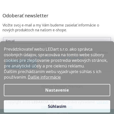
Odoberať newsletter
Vložte svoj e-mail a my Vám budeme zasielať informácie o
nových produktoch na našom e-shope.
Email
Prevádzkovateľ webu LEDart s.r.o. ako správca
Súhlasím so spracovávaním poskytnutých osobných údajov
osobných údajov, spracováva na tomto webe súbory
v zmysle
Podmienok ochrany osobných údajov
.
cookies pre zlepšovanie prostredia webových stránok,
PRIHLÁSIŤ SA
pre analytické účely a pre cielenú reklamu.
Ďalším prechádzaním webu vyjadrujete súhlas s ich
používaním.
Ďalšie informácie
Vytvoril Shoptet Premium
Nastavenie
Copyright 2026
LEDAKCIA.sk
. Všetky práva vyhradené.
Upraviť
Súhlasím
nastavenie cookies
Chcem zľavu!