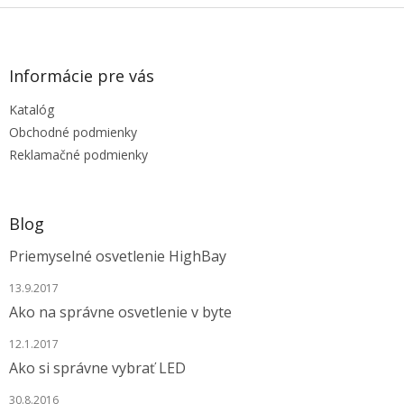
Z
á
p
ä
Informácie pre vás
t
Katalóg
i
e
Obchodné podmienky
Reklamačné podmienky
Blog
Priemyselné osvetlenie HighBay
13.9.2017
Ako na správne osvetlenie v byte
12.1.2017
Ako si správne vybrať LED
30.8.2016