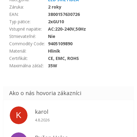
Záruka
:
2 roky
EAN
:
3800157630726
Typ pätice
:
2xGU10
Vstupné napätie
:
AC:220-240V,50Hz
Stmievateľné
:
Nie
Commodity Code
:
9405109890
Materiál
:
Hliník
Certifikát
:
CE, EMC, ROHS
Maximálna záťaž
:
35W
karol
K
Hodnotenie obchodu je 5 z 5 hviezdičiek.
4.8.2026