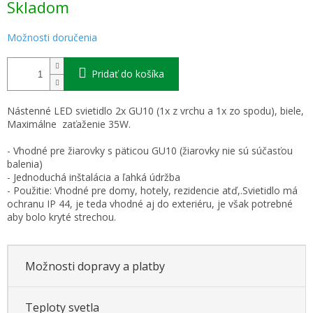
Skladom
cena:
Možnosti doručenia
Pridať do košíka
Nástenné LED svietidlo 2x GU10 (1x z vrchu a 1x zo spodu), biele,
Maximálne zaťaženie 35W.
- Vhodné pre žiarovky s päticou GU10 (žiarovky nie sú súčasťou
balenia)
- Jednoduchá inštalácia a ľahká údržba
- Použitie: Vhodné pre domy, hotely, rezidencie atď,.Svietidlo má
ochranu IP 44, je teda vhodné aj do exteriéru, je však potrebné
aby bolo kryté strechou.
Možnosti dopravy a platby
Teploty svetla