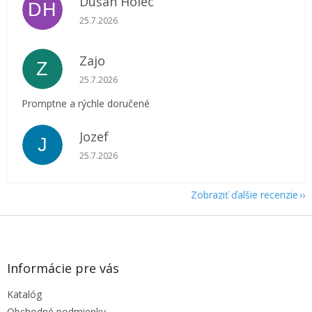
Dušan Holec
DH
Hodnotenie obchodu je 5 z 5 hviezdičiek.
25.7.2026
Zajo
Z
Hodnotenie obchodu je 5 z 5 hviezdičiek.
25.7.2026
Promptne a rýchle doručené
Jozef
J
Hodnotenie obchodu je 5 z 5 hviezdičiek.
25.7.2026
Zobraziť ďalšie recenzie
Z
á
p
ä
Informácie pre vás
t
Katalóg
i
Obchodné podmienky