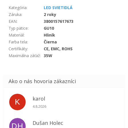
Kategória
:
LED SVIETIDLÁ
Záruka
:
2 roky
EAN
:
3800157617673
Typ pätice
:
GU10
Materiál
:
Hliník
Farba tela
:
Čierna
Certifikáty
:
CE, EMC, ROHS
Maximálna záťaž
:
35W
karol
K
Hodnotenie obchodu je 5 z 5 hviezdičiek.
4.8.2026
Dušan Holec
DH