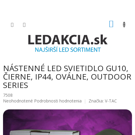
Prejsť
na
obsah
NÁKU
KOŠÍK
NÁSTENNÉ LED SVIETIDLO GU10,
ČIERNE, IP44, OVÁLNE, OUTDOOR
SERIES
7508
Priemerné
Neohodnotené
Podrobnosti hodnotenia
Značka:
V-TAC
hodnotenie
produktu
je
0.0
z
5