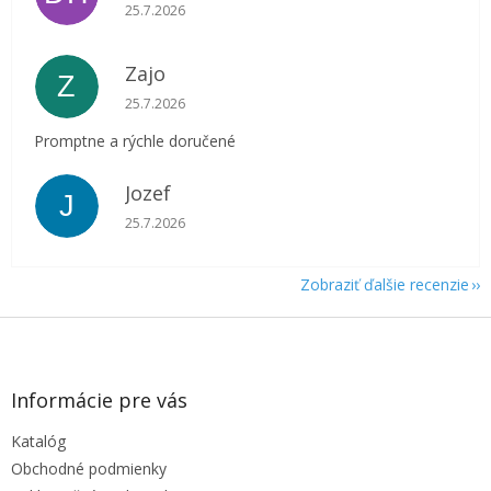
Hodnotenie obchodu je 5 z 5 hviezdičiek.
25.7.2026
Zajo
Z
Hodnotenie obchodu je 5 z 5 hviezdičiek.
25.7.2026
Promptne a rýchle doručené
Jozef
J
Hodnotenie obchodu je 5 z 5 hviezdičiek.
25.7.2026
Zobraziť ďalšie recenzie
Z
á
p
ä
Informácie pre vás
t
Katalóg
i
e
Obchodné podmienky