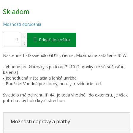
Jednotková
Skladom
cena:
Možnosti doručenia
Pridať do košíka
Nástenné LED svietidlo GU10, čierne, Maximálne zaťaženie 35W.
- Vhodné pre žiarovky s päticou GU10 (žiarovky nie sú súčasťou
balenia)
- Jednoduchá inštalácia a ľahká údržba
- Použitie: Vhodné pre domy, hotely, rezidencie atď.
Svietidlo má ochranu IP 44, je teda vhodné i do exteriéru, je však
potreba aby bolo kryté strechou.
Možnosti dopravy a platby