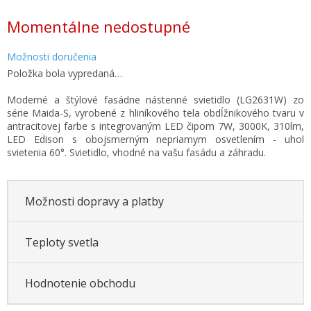
Jednotková
Momentálne nedostupné
cena:
Možnosti doručenia
Položka bola vypredaná…
Moderné a štýlové fasádne nástenné svietidlo (LG2631W) zo
série Maida-S, vyrobené z hliníkového tela obdĺžnikového tvaru v
antracitovej farbe s integrovaným LED čipom 7W, 3000K, 310lm,
LED Edison s obojsmerným nepriamym osvetlením - uhol
svietenia 60°. Svietidlo, vhodné na vašu fasádu a záhradu.
Možnosti dopravy a platby
Teploty svetla
Hodnotenie obchodu