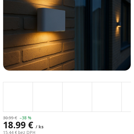
hviezdičiek.
30.99 €
–38 %
18.99 €
/ ks
15.44 € bez DPH