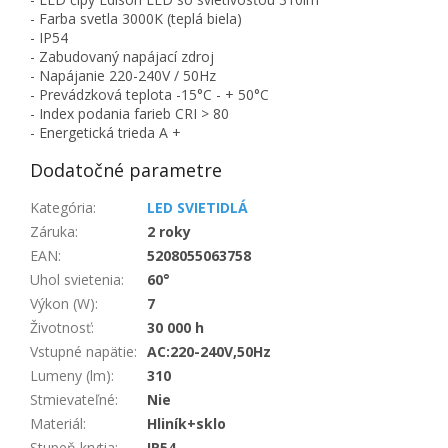
- Farba svetla 3000K (teplá biela)
- IP54
- Zabudovaný napájací zdroj
- Napájanie 220-240V / 50Hz
- Prevádzková teplota -15°C - + 50°C
- Index podania farieb CRI > 80
- Energetická trieda A +
Dodatočné parametre
Kategória
:
LED SVIETIDLÁ
Záruka
:
2 roky
EAN
:
5208055063758
Uhol svietenia
:
60°
Výkon (W)
:
7
Životnosť
:
30 000 h
Vstupné napätie
:
AC:220-240V,50Hz
Lumeny (lm)
:
310
Stmievateľné
:
Nie
Materiál
:
Hliník+sklo
Stupeň krytia
:
IP54