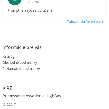
Hodnotenie obchodu je 5 z 5 hviezdičiek.
25.7.2026
Promptne a rýchle doručené
Zobraziť ďalšie recenzie
Z
á
p
ä
Informácie pre vás
t
Katalóg
i
e
Obchodné podmienky
Reklamačné podmienky
Blog
Priemyselné osvetlenie HighBay
13.9.2017