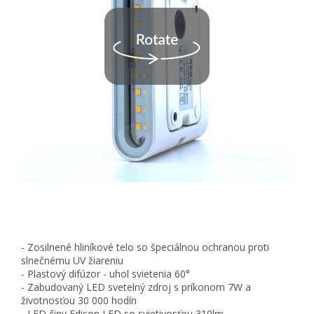
- Zosilnené hliníkové telo so špeciálnou ochranou proti
slnečnému UV žiareniu
- Plastový difúzor - uhol svietenia 60°
- Zabudovaný LED svetelný zdroj s príkonom 7W a
životnosťou 30 000 hodín
- LED čipy Edison LED so svietivosťou 310lm