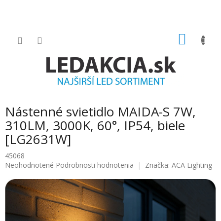
Prejsť
na
obsah
NÁKU
KOŠÍK
Nástenné svietidlo MAIDA-S 7W,
310LM, 3000K, 60°, IP54, biele
[LG2631W]
45068
Priemerné
Neohodnotené
Podrobnosti hodnotenia
Značka:
ACA Lighting
hodnotenie
produktu
je
0.0
z
5