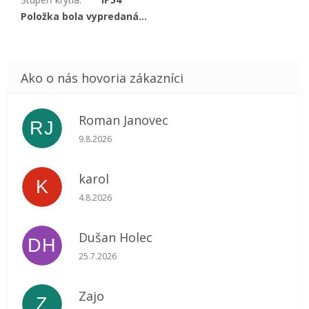
Položka bola vypredaná…
Roman Janovec
RJ
Hodnotenie obchodu je 5 z 5 hviezdičiek.
9.8.2026
karol
K
Hodnotenie obchodu je 5 z 5 hviezdičiek.
4.8.2026
Dušan Holec
DH
Hodnotenie obchodu je 5 z 5 hviezdičiek.
25.7.2026
Zajo
Z