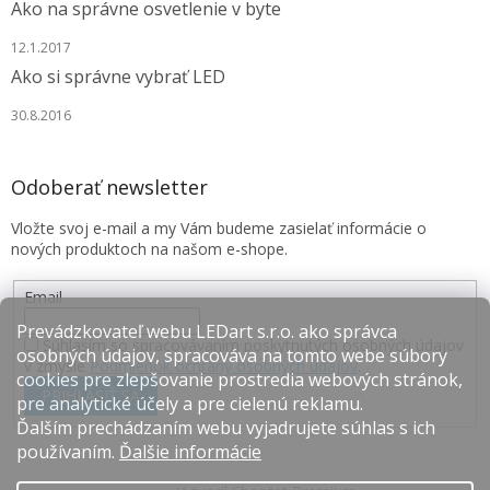
Ako na správne osvetlenie v byte
12.1.2017
Ako si správne vybrať LED
30.8.2016
Odoberať newsletter
Vložte svoj e-mail a my Vám budeme zasielať informácie o
nových produktoch na našom e-shope.
Email
Prevádzkovateľ webu LEDart s.r.o. ako správca
Súhlasím so spracovávaním poskytnutých osobných údajov
osobných údajov, spracováva na tomto webe súbory
v zmysle
Podmienok ochrany osobných údajov
.
cookies pre zlepšovanie prostredia webových stránok,
PRIHLÁSIŤ SA
pre analytické účely a pre cielenú reklamu.
Ďalším prechádzaním webu vyjadrujete súhlas s ich
používaním.
Ďalšie informácie