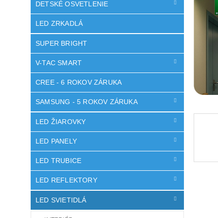
DETSKÉ OSVETLENIE
LED ZRKADLÁ
SUPER BRIGHT
V-TAC SMART
CREE - 6 ROKOV ZÁRUKA
SAMSUNG - 5 ROKOV ZÁRUKA
LED ŽIAROVKY
LED PANELY
LED TRUBICE
LED REFLEKTORY
LED SVIETIDLÁ