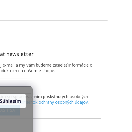
ť newsletter
oj e-mail a my Vám budeme zasielať informácie o
oduktoch na našom e-shope.
sím so spracovávaním poskytnutých osobných
Súhlasím
v zmysle
Podmienok ochrany osobných údajov
.
ÁSIŤ SA