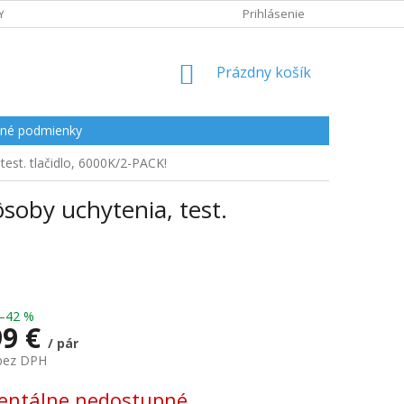
Y
Prihlásenie
NÁKUPNÝ
Prázdny košík
KOŠÍK
né podmienky
test. tlačidlo, 6000K/2-PACK!
soby uchytenia, test.
–42 %
99 €
/ pár
 bez DPH
ová
ntálne nedostupné