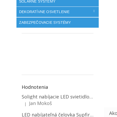
SOLÁRNE SYSTÉMY
DEKORATÍVNE OSVETLENIE
ZABEZPEČOVACIE SYSTÉMY
Hodnotenia
Solight nabíjacie LED svietidlo, 600lm, 2200mAh Li-Ion, USB nabíjanie [WN22]
Jan Mokoš
|
Hodnotenie produktu je 5 z 5 hviezdičiek.
LED nabíjateľná čelovka Supfire HL06, 3 módy + SOS + senzor, nabíjanie cez Micro-USB, 5W, 500lm, 300m