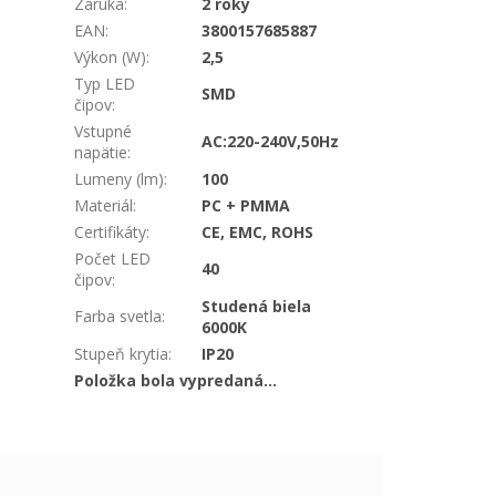
Záruka
:
2 roky
EAN
:
3800157685887
Výkon (W)
:
2,5
Typ LED
SMD
čipov
:
Vstupné
AC:220-240V,50Hz
napätie
:
Lumeny (lm)
:
100
Materiál
:
PC + PMMA
Certifikáty
:
CE, EMC, ROHS
Počet LED
40
čipov
:
Studená biela
Farba svetla
:
6000K
Stupeň krytia
:
IP20
Položka bola vypredaná…