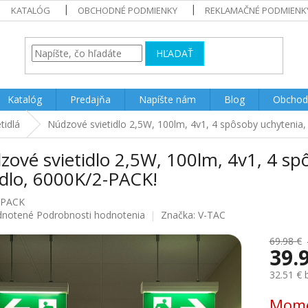
KATALÓG
OBCHODNÉ PODMIENKY
REKLAMAČNÉ PODMIENK
HĽADAŤ
Katalóg
Predajňa
Napíšte nám
Blog
Obchod
tidlá
Núdzové svietidlo 2,5W, 100lm, 4v1, 4 spôsoby uchytenia, 
ové svietidlo 2,5W, 100lm, 4v1, 4 spô
idlo, 6000K/2-PACK!
-PACK
rné
notené
Podrobnosti hodnotenia
Značka:
V-TAC
enie
u
69.98 €
39.
32.51 €
Jednotk
Mome
iek.
cena: