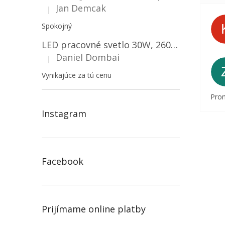
Jan Demcak
|
Hodnotenie produktu je 5 z 5 hviezdičiek.
Spokojný
LED pracovné svetlo 30W, 2600LM, 12V/24V, IP67/2-PACK! [LB0087]
Daniel Dombai
|
Hodnotenie produktu je 5 z 5 hviezdičiek.
Vynikajúce za tú cenu
Prom
Instagram
Facebook
Prijímame online platby