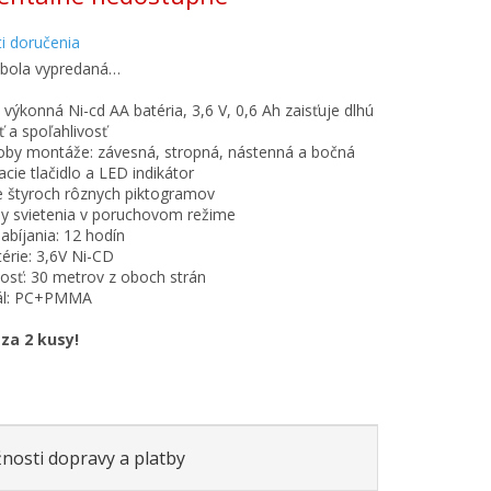
i doručenia
 bola vypredaná…
 výkonná Ni-cd AA batéria, 3,6 V, 0,6 Ah zaisťuje dlhú
ť a spoľahlivosť
oby montáže: závesná, stropná, nástenná a bočná
acie tlačidlo a LED indikátor
e štyroch rôznych piktogramov
ny svietenia v poruchovom režime
abíjania: 12 hodín
térie: 3,6V Ni-CD
ľnosť: 30 metrov z oboch strán
iál: PC+PMMA
 za 2 kusy!
nosti dopravy a platby