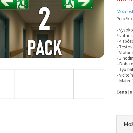
Možnost
Položka
- Vysoko
životnos
- 4 spôs
- Testov
- Vrátan
- 3 hodi
- Doba n
- Typ ba
- Vidite
- Mater
Cena je
Mož