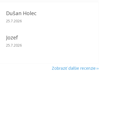
Dušan Holec
Hodnotenie obchodu je 5 z 5 hviezdičiek.
25.7.2026
Jozef
Hodnotenie obchodu je 5 z 5 hviezdičiek.
25.7.2026
Zobraziť ďalšie recenzie