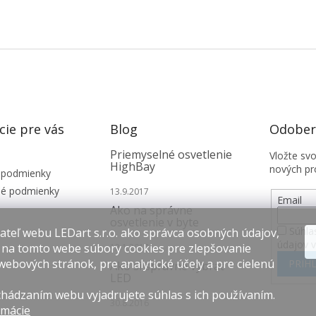
cie pre vás
Blog
Odobera
Priemyselné osvetlenie
Vložte sv
HighBay
nových pr
 podmienky
é podmienky
13.9.2017
Email
Ako na správne
osvetlenie v byte
Súhla
teľ webu LEDart s.r.o. ako správca osobných údajov,
údajov 
 na tomto webe súbory cookies pre zlepšovanie
12.1.2017
webových stránok, pre analytické účely a pre cielenú
PRIHL
Ako si správne vybrať
LED
hádzaním webu vyjadrujete súhlas s ich používaním.
30.8.2016
rmácie