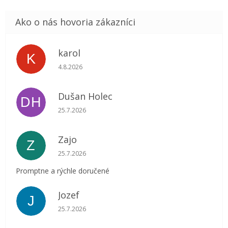
karol
K
Hodnotenie obchodu je 5 z 5 hviezdičiek.
4.8.2026
Dušan Holec
DH
Hodnotenie obchodu je 5 z 5 hviezdičiek.
25.7.2026
Zajo
Z
Hodnotenie obchodu je 5 z 5 hviezdičiek.
25.7.2026
Promptne a rýchle doručené
Jozef
J
Hodnotenie obchodu je 5 z 5 hviezdičiek.
25.7.2026