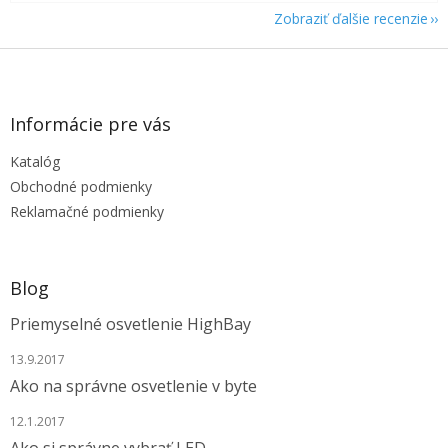
Zobraziť ďalšie recenzie
Z
á
p
ä
Informácie pre vás
t
Katalóg
i
e
Obchodné podmienky
Reklamačné podmienky
Blog
Priemyselné osvetlenie HighBay
13.9.2017
Ako na správne osvetlenie v byte
12.1.2017