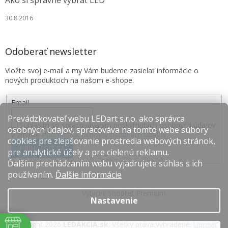
Ako si správne vybrať LED
30.8.2016
Odoberať newsletter
Vložte svoj e-mail a my Vám budeme zasielať informácie o
nových produktoch na našom e-shope.
Email
Prevádzkovateľ webu LEDart s.r.o. ako správca
Súhlasím so spracovávaním poskytnutých osobných údajov
osobných údajov, spracováva na tomto webe súbory
v zmysle
Podmienok ochrany osobných údajov
.
cookies pre zlepšovanie prostredia webových stránok,
PRIHLÁSIŤ SA
pre analytické účely a pre cielenú reklamu.
Ďalším prechádzaním webu vyjadrujete súhlas s ich
používaním.
Ďalšie informácie
Vytvoril Shoptet Premium
Nastavenie
Copyright 2026
LEDAKCIA.sk
. Všetky práva vyhradené.
Upraviť