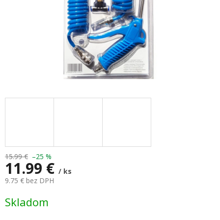
15.99 €
–25 %
11.99 €
/ ks
9.75 € bez DPH
Jednotková
Skladom
cena: