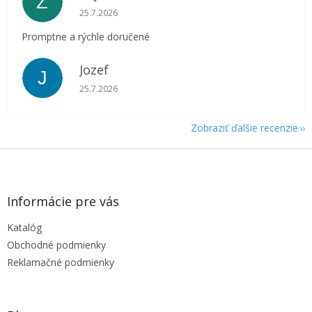
Z
Hodnotenie obchodu je 5 z 5 hviezdičiek.
25.7.2026
Promptne a rýchle doručené
Jozef
J
Hodnotenie obchodu je 5 z 5 hviezdičiek.
25.7.2026
Zobraziť ďalšie recenzie
Z
á
p
ä
Informácie pre vás
t
Katalóg
i
e
Obchodné podmienky
Reklamačné podmienky