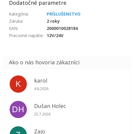
Dodatočné parametre
Kategória
:
PRÍSLUŠENSTVO
Záruka
:
2 roky
EAN
:
2000010028184
Pracovné napätie
:
12V/24V
karol
K
Hodnotenie obchodu je 5 z 5 hviezdičiek.
4.8.2026
Dušan Holec
DH
Hodnotenie obchodu je 5 z 5 hviezdičiek.
25.7.2026
Zajo