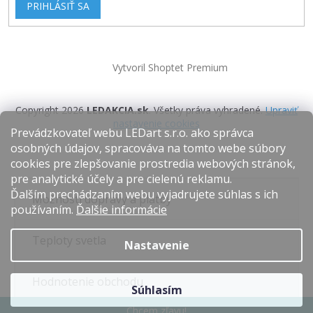
PRIHLÁSIŤ SA
Vytvoril Shoptet Premium
Copyright 2026
LEDAKCIA.sk
. Všetky práva vyhradené.
Upraviť
nastavenie cookies
Prevádzkovateľ webu LEDart s.r.o. ako správca
osobných údajov, spracováva na tomto webe súbory
cookies pre zlepšovanie prostredia webových stránok,
pre analytické účely a pre cielenú reklamu.
Ďalším prechádzaním webu vyjadrujete súhlas s ich
Možnosti dopravy a platby
používaním.
Ďalšie informácie
Teploty svetla
Nastavenie
Hodnotenie obchodu
Súhlasím
Chcem zľavu!