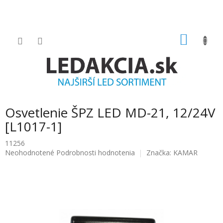
Prejsť
na
obsah
NÁKU
KOŠÍK
Osvetlenie ŠPZ LED MD-21, 12/24V
[L1017-1]
11256
Priemerné
Neohodnotené
Podrobnosti hodnotenia
Značka:
KAMAR
hodnotenie
produktu
je
0.0
z
5
hviezdičiek.