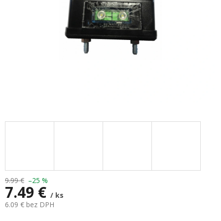
9.99 €
–25 %
7.49 €
/ ks
6.09 € bez DPH
Jednotková