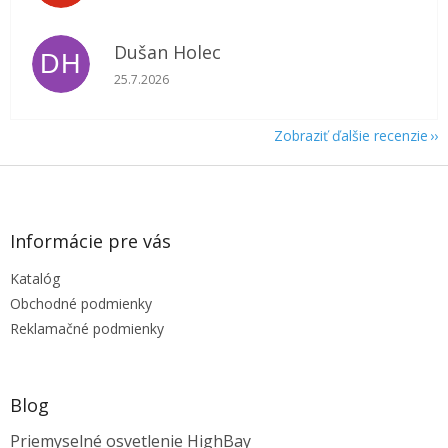
Dušan Holec
DH
Hodnotenie obchodu je 5 z 5 hviezdičiek.
25.7.2026
Zobraziť ďalšie recenzie
Z
á
p
ä
Informácie pre vás
t
Katalóg
i
e
Obchodné podmienky
Reklamačné podmienky
Blog
Priemyselné osvetlenie HighBay