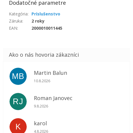
Dodatočné parametre
Kategória
:
Príslušenstvo
Záruka
:
2 roky
EAN
:
2000010011445
Martin Balun
MB
Hodnotenie obchodu je 5 z 5 hviezdičiek.
10.8.2026
Roman Janovec
RJ
Hodnotenie obchodu je 5 z 5 hviezdičiek.
9.8.2026
karol
K
Hodnotenie obchodu je 5 z 5 hviezdičiek.
4.8.2026