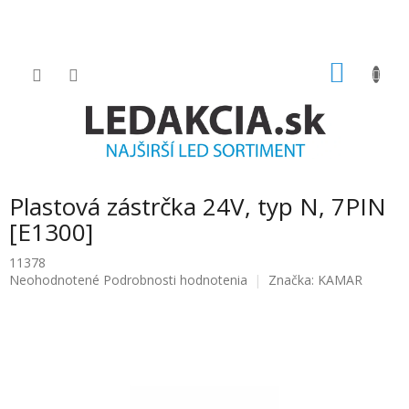
Prejsť
na
obsah
NÁKU
KOŠÍK
Plastová zástrčka 24V, typ N, 7PIN
[E1300]
11378
Priemerné
Neohodnotené
Podrobnosti hodnotenia
Značka:
KAMAR
hodnotenie
produktu
je
0.0
z
5
hviezdičiek.