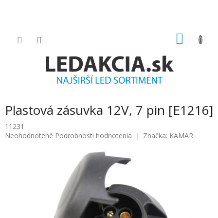
Prejsť
na
obsah
NÁKU
KOŠÍK
Plastová zásuvka 12V, 7 pin [E1216]
11231
Priemerné
Neohodnotené
Podrobnosti hodnotenia
Značka:
KAMAR
hodnotenie
produktu
je
0.0
z
5
hviezdičiek.