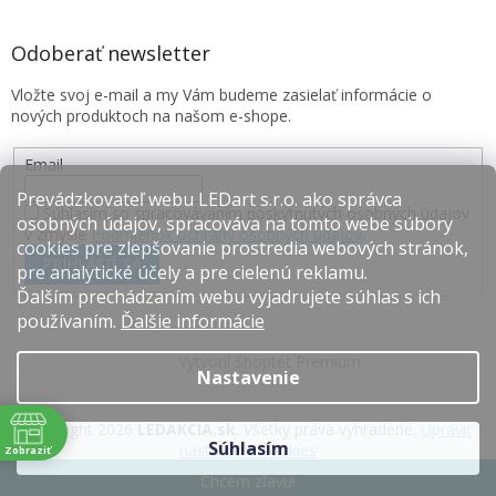
Odoberať newsletter
Vložte svoj e-mail a my Vám budeme zasielať informácie o
nových produktoch na našom e-shope.
Email
Prevádzkovateľ webu LEDart s.r.o. ako správca
Súhlasím so spracovávaním poskytnutých osobných údajov
osobných údajov, spracováva na tomto webe súbory
v zmysle
Podmienok ochrany osobných údajov
.
cookies pre zlepšovanie prostredia webových stránok,
PRIHLÁSIŤ SA
pre analytické účely a pre cielenú reklamu.
Ďalším prechádzaním webu vyjadrujete súhlas s ich
používaním.
Ďalšie informácie
Vytvoril Shoptet Premium
Nastavenie
Copyright 2026
LEDAKCIA.sk
. Všetky práva vyhradené.
Upraviť
Súhlasím
nastavenie cookies
Zobraziť
e
Chcem zľavu!