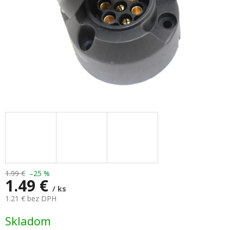
1.99 €
–25 %
1.49 €
/ ks
1.21 € bez DPH
Jednotková
Skladom
cena: