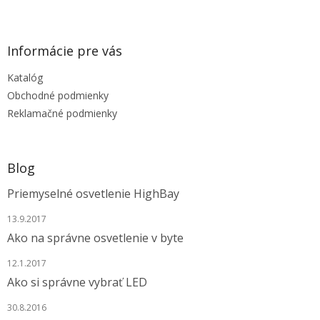
Z
á
p
ä
Informácie pre vás
t
Katalóg
i
e
Obchodné podmienky
Reklamačné podmienky
Blog
Priemyselné osvetlenie HighBay
13.9.2017
Ako na správne osvetlenie v byte
12.1.2017
Ako si správne vybrať LED
30.8.2016