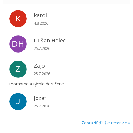
karol
K
Hodnotenie obchodu je 5 z 5 hviezdičiek.
4.8.2026
Dušan Holec
DH
Hodnotenie obchodu je 5 z 5 hviezdičiek.
25.7.2026
Zajo
Z
Hodnotenie obchodu je 5 z 5 hviezdičiek.
25.7.2026
Promptne a rýchle doručené
Jozef
J
Hodnotenie obchodu je 5 z 5 hviezdičiek.
25.7.2026
Zobraziť ďalšie recenzie