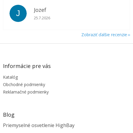
Jozef
J
Hodnotenie obchodu je 5 z 5 hviezdičiek.
25.7.2026
Zobraziť ďalšie recenzie
Z
á
p
ä
Informácie pre vás
t
Katalóg
i
e
Obchodné podmienky
Reklamačné podmienky
Blog
Priemyselné osvetlenie HighBay