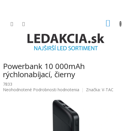
Prejsť
na
obsah
NÁKU
KOŠÍK
Powerbank 10 000mAh
rýchlonabíjací, čierny
7833
Priemerné
Neohodnotené
Podrobnosti hodnotenia
Značka:
V-TAC
hodnotenie
produktu
je
0.0
z
5
hviezdičiek.