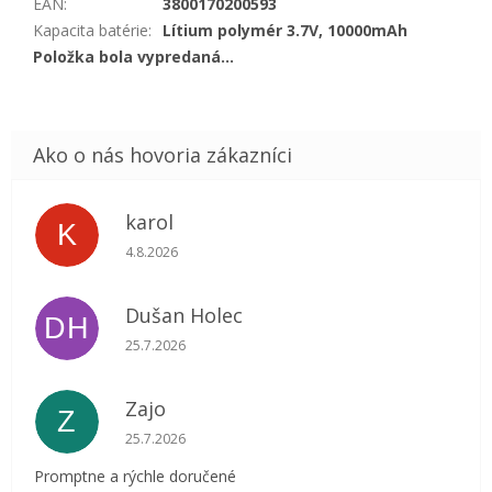
EAN
:
3800170200593
Kapacita batérie
:
Lítium polymér 3.7V, 10000mAh
Položka bola vypredaná…
karol
K
Hodnotenie obchodu je 5 z 5 hviezdičiek.
4.8.2026
Dušan Holec
DH
Hodnotenie obchodu je 5 z 5 hviezdičiek.
25.7.2026
Zajo
Z
Hodnotenie obchodu je 5 z 5 hviezdičiek.
25.7.2026
Promptne a rýchle doručené