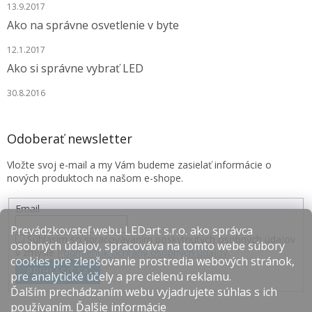
13.9.2017
Ako na správne osvetlenie v byte
12.1.2017
Ako si správne vybrať LED
30.8.2016
Odoberať newsletter
Vložte svoj e-mail a my Vám budeme zasielať informácie o
nových produktoch na našom e-shope.
Email
Prevádzkovateľ webu LEDart s.r.o. ako správca
Súhlasím so spracovávaním poskytnutých osobných údajov
osobných údajov, spracováva na tomto webe súbory
v zmysle
Podmienok ochrany osobných údajov
.
cookies pre zlepšovanie prostredia webových stránok,
PRIHLÁSIŤ SA
pre analytické účely a pre cielenú reklamu.
Ďalším prechádzaním webu vyjadrujete súhlas s ich
používaním.
Ďalšie informácie