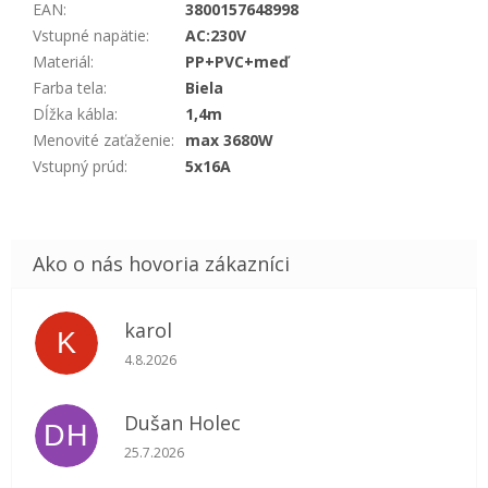
EAN
:
3800157648998
Vstupné napätie
:
AC:230V
Materiál
:
PP+PVC+meď
Farba tela
:
Biela
Dĺžka kábla
:
1,4m
Menovité zaťaženie
:
max 3680W
Vstupný prúd
:
5x16A
karol
K
Hodnotenie obchodu je 5 z 5 hviezdičiek.
4.8.2026
Dušan Holec
DH
Hodnotenie obchodu je 5 z 5 hviezdičiek.
25.7.2026