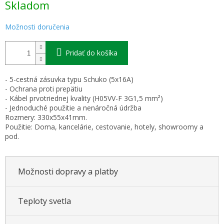
Skladom
cena:
Možnosti doručenia
Pridať do košíka
- 5-cestná zásuvka typu Schuko (5x16A)
- Ochrana proti prepätiu
- Kábel prvotriednej kvality (H05VV-F 3G1,5 mm²)
- Jednoduché použitie a nenáročná údržba
Rozmery: 330x55x41mm.
Použitie: Doma, kancelárie, cestovanie, hotely, showroomy a
pod.
Možnosti dopravy a platby
Teploty svetla