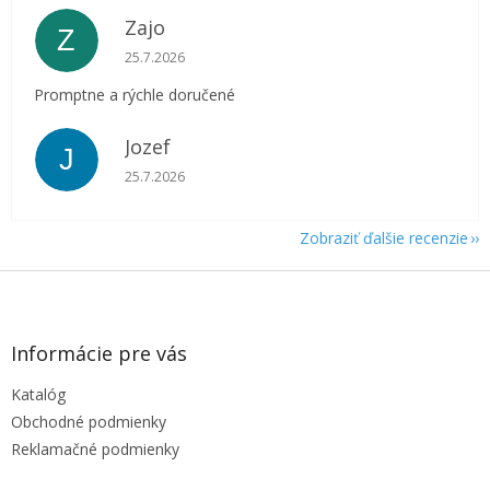
Zajo
Z
Hodnotenie obchodu je 5 z 5 hviezdičiek.
25.7.2026
Promptne a rýchle doručené
Jozef
J
Hodnotenie obchodu je 5 z 5 hviezdičiek.
25.7.2026
Zobraziť ďalšie recenzie
Z
á
p
ä
Informácie pre vás
t
Katalóg
i
e
Obchodné podmienky
Reklamačné podmienky