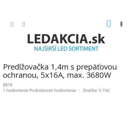
Prejsť
na
obsah
NÁKU
KOŠÍK
Predlžovačka 1,4m s prepäťovou
ochranou, 5x16A, max. 3680W
8818
Priemerné
1 hodnotenie
Podrobnosti hodnotenia
Značka:
V-TAC
hodnotenie
produktu
je
5.0
z
5
hviezdičiek.